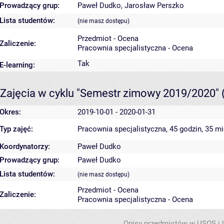
Prowadzący grup:
Paweł Dudko
,
Jarosław Perszko
Lista studentów:
(nie masz dostępu)
Przedmiot - Ocena
Zaliczenie:
Pracownia specjalistyczna - Ocena
Tak
E-learning:
Zajęcia w cyklu "Semestr zimowy 2019/2020"
Okres:
2019-10-01 - 2020-01-31
Typ zajęć:
Pracownia specjalistyczna, 45 godzin, 35 m
Koordynatorzy:
Paweł Dudko
Prowadzący grup:
Paweł Dudko
Lista studentów:
(nie masz dostępu)
Przedmiot - Ocena
Zaliczenie:
Pracownia specjalistyczna - Ocena
Opisy przedmiotów w USOS i