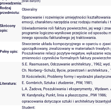
(brak danych)
prowadzenia:
Rodzaj
Obieralny
przedmiotu:
Opanowanie i rozwinięcie umiejętności kształtowania
emocji, charakteru narzędzia oraz rodzaju materiału i
Skrócony
Uświadomienie roli faktury powierzchni, jej wagi i z
opis:
programie logiczno-wynikowe przejście od sposobu mod
innego sposobu fakturalnego jej traktowania.
Stworzenie układu kompozycyjnego w oparciu o zjawis
uporządkowany, zrealizowany w materiałach trwałych p
Pełny opis:
Poszukiwanie relacji pozytyw-negatyw, wykazanie wza
zmienności czynników formalnych faktury powierzchni, 
S.E. Rasmussen, Odczuwanie architektury , 1962, wyd.
Ch. Norberg–Schulz, Bycie, przestrzeń i architektura , 
St Kościelecki, Problemy formy i wyobraźni plastycznej
E. Gombrich, Sztuka i złudzenie , PIW, 1981;
Literatura:
L.A. Žadova, Poszukiwania i eksperymenty , Wydawn. A
W. Kandynsky, Punkt, linia a płaszczyzna , PIW 1986;
opracowania dotyczące sztuki i architektury bizantyjsk
Student: