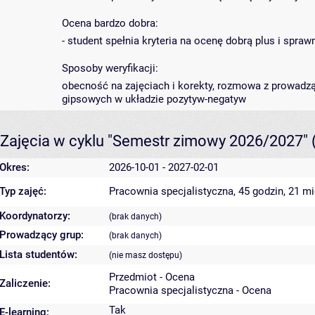
Ocena bardzo dobra:
- student spełnia kryteria na ocenę dobrą plus i spra
Sposoby weryfikacji:
obecność na zajęciach i korekty, rozmowa z prowadz
gipsowych w układzie pozytyw-negatyw
Zajęcia w cyklu "Semestr zimowy 2026/2027"
Okres:
2026-10-01 - 2027-02-01
Typ zajęć:
Pracownia specjalistyczna, 45 godzin, 21 m
Koordynatorzy:
(brak danych)
Prowadzący grup:
(brak danych)
Lista studentów:
(nie masz dostępu)
Przedmiot - Ocena
Zaliczenie:
Pracownia specjalistyczna - Ocena
Tak
E-learning: