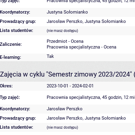
Typ zajęć:
Pracownia specjalistyczna, 45 godzin, 12 m
Koordynatorzy:
Justyna Sołomianko
Prowadzący grup:
Jarosław Perszko
,
Justyna Sołomianko
Lista studentów:
(nie masz dostępu)
Przedmiot - Ocena
Zaliczenie:
Pracownia specjalistyczna - Ocena
Tak
E-learning:
Zajęcia w cyklu "Semestr zimowy 2023/2024"
Okres:
2023-10-01 - 2024-02-01
Typ zajęć:
Pracownia specjalistyczna, 45 godzin, 12 m
Koordynatorzy:
Jarosław Perszko
Prowadzący grup:
Jarosław Perszko
,
Justyna Sołomianko
Lista studentów:
(nie masz dostępu)