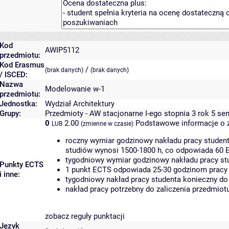
Kod
AWIP5112
przedmiotu:
Kod Erasmus
/
(brak danych)
(brak danych)
/ ISCED:
Nazwa
Modelowanie w-1
przedmiotu:
Jednostka:
Wydział Architektury
Grupy:
Przedmioty - AW stacjonarne I-ego stopnia 3 rok 5 se
0
2.00
Podstawowe informacje o 
LUB
(zmienne w czasie)
roczny wymiar godzinowy nakładu pracy student
studiów wynosi 1500-1800 h, co odpowiada 60 
tygodniowy wymiar godzinowy nakładu pracy stu
Punkty ECTS
1 punkt ECTS odpowiada 25-30 godzinom pracy s
i inne:
tygodniowy nakład pracy studenta konieczny do
nakład pracy potrzebny do zaliczenia przedmio
zobacz reguły punktacji
Język