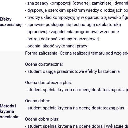
- zna zasady kompozycji (otwartej, zamkniętej, dynami
- dysponuje szerokim spektrum wiedzy o rodzajach po
- tworzy układ kompozycyjny w oparciu o zjawisko figu
Efekty
uczenia się:
- sprawnie posługuje się technologią sztukatorską
- opracowuje zagadnienia programowe w zespole
- potrafi dokonać zmiany znaczeniowej
- ocenia jakość wykonanej pracy
Forma zaliczenia: Ocena realizacji tematu pod wzglę
Ocena dostateczna:
- student osiąga przedmiotowe efekty kształcenia
Ocena dostateczna plus:
- student spełnia kryteria na ocenę dostateczną oraz
Ocena dobra:
Metody i
- student spełnia kryteria na ocenę dostateczną plu
kryteria
oceniania:
Ocena dobra plus:
- student spełnia kryteria na ocenę dobrą i wykazuje