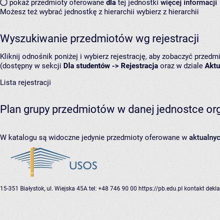
pokaż przedmioty oferowane
dla
tej jednostki
więcej informacji
Możesz też wybrać jednostkę z hierarchii
wybierz z hierarchii
Wyszukiwanie przedmiotów wg rejestracji
Kliknij odnośnik poniżej i wybierz rejestrację, aby zobaczyć przedm
(dostępny w sekcji
Dla studentów -> Rejestracja
oraz w dziale
Aktu
Lista rejestracji
Plan grupy przedmiotów w danej jednostce org
W katalogu są widoczne jedynie przedmioty oferowane w
aktualny
15-351 Białystok, ul. Wiejska 45A
tel: +48 746 90 00
https://pb.edu.pl
kontakt
dekla