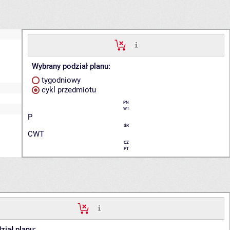
Wybrany podział planu:
tygodniowy
cykl przedmiotu
PN
WT
P
ŚR
CWT
CZ
PT
ział planu: