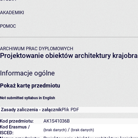
AKADEMIKI
POMOC
ARCHIWUM PRAC DYPLOMOWYCH
Projektowanie obiektów architektury krajobra
Informacje ogólne
Pokaż kartę przedmiotu
Not submitted syllabus in English
Zasady zaliczenia - załącznik
Plik PDF
Kod przedmiotu:
AK1S41036B
Kod Erasmus /
/
(brak danych)
(brak danych)
ISCED: