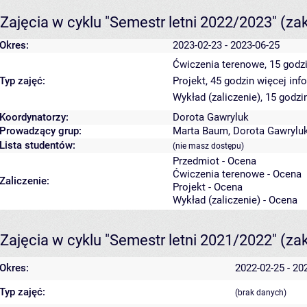
Zajęcia w cyklu "Semestr letni 2022/2023"
(za
Okres:
2023-02-23 - 2023-06-25
Ćwiczenia terenowe, 15 godz
Typ zajęć:
Projekt, 45 godzin
więcej inf
Wykład (zaliczenie), 15 godz
Koordynatorzy:
Dorota Gawryluk
Prowadzący grup:
Marta Baum
,
Dorota Gawrylu
Lista studentów:
(nie masz dostępu)
Przedmiot - Ocena
Ćwiczenia terenowe - Ocena
Zaliczenie:
Projekt - Ocena
Wykład (zaliczenie) - Ocena
Zajęcia w cyklu "Semestr letni 2021/2022"
(za
Okres:
2022-02-25 - 20
Typ zajęć:
(brak danych)