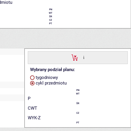
dmiotu
PN
WT
ŚR
CZ
PT
Wybrany podział planu:
tygodniowy
cykl przedmiotu
PN
WT
P
ŚR
CWT
CZ
WYK-Z
PT