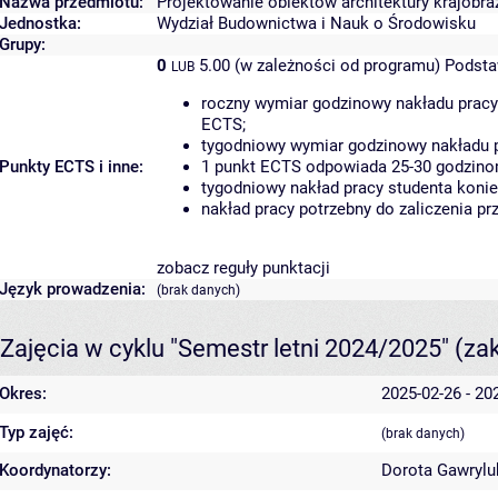
Nazwa przedmiotu:
Projektowanie obiektów architektury krajobraz
Jednostka:
Wydział Budownictwa i Nauk o Środowisku
Grupy:
0
5.00 (w zależności od programu)
Podsta
LUB
roczny wymiar godzinowy nakładu pracy
ECTS;
tygodniowy wymiar godzinowy nakładu p
Punkty ECTS i inne:
1 punkt ECTS odpowiada 25-30 godzinom
tygodniowy nakład pracy studenta konie
nakład pracy potrzebny do zaliczenia p
zobacz reguły punktacji
Język prowadzenia:
(brak danych)
Zajęcia w cyklu "Semestr letni 2024/2025"
(za
Okres:
2025-02-26 - 20
Typ zajęć:
(brak danych)
Koordynatorzy:
Dorota Gawrylu