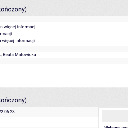
kończony)
in
więcej informacji
ormacji
in
więcej informacji
k
,
Beata Matowicka
kończony)
22-06-23
Wybrany pod