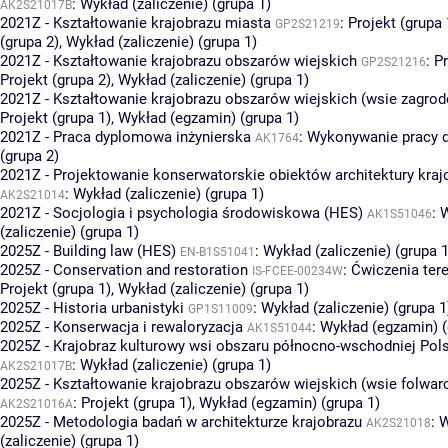
:
Wykład (zaliczenie) (grupa 1)
AK2S21017B
2021Z - Kształtowanie krajobrazu miasta
:
Projekt (grupa 
GP2S21219
(grupa 2)
,
Wykład (zaliczenie) (grupa 1)
2021Z - Kształtowanie krajobrazu obszarów wiejskich
:
Pr
GP2S21216
Projekt (grupa 2)
,
Wykład (zaliczenie) (grupa 1)
2021Z - Kształtowanie krajobrazu obszarów wiejskich (wsie zagro
Projekt (grupa 1)
,
Wykład (egzamin) (grupa 1)
2021Z - Praca dyplomowa inżynierska
:
Wykonywanie pracy 
AK1764
(grupa 2)
2021Z - Projektowanie konserwatorskie obiektów architektury kraj
:
Wykład (zaliczenie) (grupa 1)
AK2S21014
2021Z - Socjologia i psychologia środowiskowa (HES)
:
W
AK1S51046
(zaliczenie) (grupa 1)
2025Z - Building law (HES)
:
Wykład (zaliczenie) (grupa 1
EN-B1S51041
2025Z - Conservation and restoration
:
Ćwiczenia ter
IS-FCEE-00234W
Projekt (grupa 1)
,
Wykład (zaliczenie) (grupa 1)
2025Z - Historia urbanistyki
:
Wykład (zaliczenie) (grupa 1
GP1S11009
2025Z - Konserwacja i rewaloryzacja
:
Wykład (egzamin) (
AK1S51044
2025Z - Krajobraz kulturowy wsi obszaru północno-wschodniej Pol
:
Wykład (zaliczenie) (grupa 1)
AK2S21017B
2025Z - Kształtowanie krajobrazu obszarów wiejskich (wsie folwar
:
Projekt (grupa 1)
,
Wykład (egzamin) (grupa 1)
AK2S21016A
2025Z - Metodologia badań w architekturze krajobrazu
:
W
AK2S21018
(zaliczenie) (grupa 1)