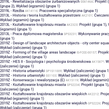
2019L - Rewitalizacja obszarów zurbanizowanych
:
Projekt 
GS6146A
(grupa 2)
,
Wykład (egzamin) (grupa 1)
2019L - Rzeźba
:
Pracownia specjalistyczna (grupa 1)
AK14116
2013L - Historia i teoria kształtowania przestrzeni
:
Ćwiczeni
AK2101
Wykład (egzamin) (grupa 1)
2013L - Kształtowanie krajobrazu miasta
:
Projekt (grupa 1)
,
AK2323
(egzamin) (grupa 1)
2013L - Praca dyplomowa magisterska
:
Wykonywanie prac
GPS3231
(grupa 1)
2019Z - Design of landscape architecture objects - city center squa
Wykład (zaliczenie) (grupa 1)
2019Z - Forming of the village areas landscape
:
Projek
IS-FCEE-00157
Wykład (zaliczenie) (grupa 1)
2019Z - HES II - Socjologia i psychologia środowiskowa
:
W
AK1587*
(zaliczenie) (grupa 1)
2019Z - Historia urbanistyki
:
Wykład (zaliczenie) (grupa 1
GP1S11009
2019Z - Historia urbanistyki
:
Wykład (zaliczenie) (grupa 1)
GS1103
2019Z - Konserwacja i rewaloryzacja (E)
:
Wykład (egzamin) 
AK15119
2019Z - Kształtowanie krajobrazu miasta
:
Projekt (grupa 1)
GPS2234
(zaliczenie) (grupa 1)
2019Z - Kształtowanie krajobrazu obszarów wiejskich
:
Proje
AK2212
Wykład (egzamin) (grupa 1)
2019Z - Kształtowanie krajobrazu obszarów wiejskich
:
Proj
GPS2226
Wykład (zaliczenie) (grupa 1)