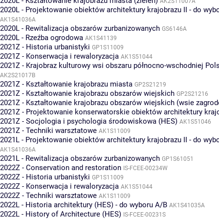
2020L - Kształtowanie krajobrazu miasta (zieleń)
AK2S11007A
2020L - Projektowanie obiektów architektury krajobrazu II - do wyb
AK1S41036A
2020L - Rewitalizacja obszarów zurbanizowanych
GS6146A
2020L - Rzeźba ogrodowa
AK1S41139
2021Z - Historia urbanistyki
GP1S11009
2021Z - Konserwacja i rewaloryzacja
AK1S51044
2021Z - Krajobraz kulturowy wsi obszaru północno-wschodniej Pol
AK2S21017B
2021Z - Kształtowanie krajobrazu miasta
GP2S21219
2021Z - Kształtowanie krajobrazu obszarów wiejskich
GP2S21216
2021Z - Kształtowanie krajobrazu obszarów wiejskich (wsie zagro
2021Z - Projektowanie konserwatorskie obiektów architektury kraj
2021Z - Socjologia i psychologia środowiskowa (HES)
AK1S51046
2021Z - Techniki warsztatowe
AK1S11009
2021L - Projektowanie obiektów architektury krajobrazu II - do wyb
AK1S41036A
2021L - Rewitalizacja obszarów zurbanizowanych
GP1S61051
2022Z - Conservation and restoration
IS-FCEE-00234W
2022Z - Historia urbanistyki
GP1S11009
2022Z - Konserwacja i rewaloryzacja
AK1S51044
2022Z - Techniki warsztatowe
AK1S11009
2022L - Historia architektury (HES) - do wyboru A/B
AK1S41035A
2022L - History of Architecture (HES)
IS-FCEE-00231S