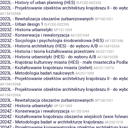
2022L - History of urban planning (HES)
IS-FCEE-00233S
2022L - Projektowanie obiektów architektury krajobrazu II - do wyb
AK1S41036B
2022L - Rewitalizacja obszarów zurbanizowanych
GP1S61051
2022L - Urban design 1
IS-FCEE-00229S
2023Z - Historia urbanistyki
GP1S11009
2023Z - Konserwacja i rewaloryzacja
AK1S51044
2023Z - Socjologia i psychologia środowiskowa (HES)
AK1S51046
2023L - Historia architektury (HES) - do wyboru A/B
AK1S41035A
2023L - Historia i teoria kształtowania przestrzeni
AK2S11001
2023L - Historia urbanistyki (HES) - do wyboru A/B
AK1S41035B
2023L - Krajobraz kulturowy miasta (HES) - małe miasteczka Podla
2023L - Kształtowanie krajobrazu miasta (zieleń)
AK2S11007A
2023L - Metodologia badań naukowych
AK2S11009
2023L - Projektowanie obiektów architektury krajobrazu II - do wyb
AK1S41036B
2023L - Projektowanie obiektów architektury krajobrazu II - do wyb
AK1S41036A
2023L - Rewitalizacja obszarów zurbanizowanych
GP1S61051
2024Z - Historia urbanistyki
GP1S11009
2024Z - Konserwacja i rewaloryzacja
AK1S51044
2024Z - Kształtowanie krajobrazu obszarów wiejskich (wsie folwar
2024Z - Metodologia badań w architekturze krajobrazu
AK2S21018
2024Z - Projektowanie konserwatorskie obiektów architektury kraj