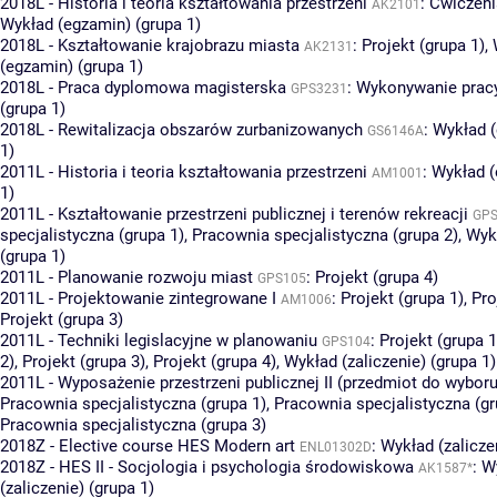
2018L - Historia i teoria kształtowania przestrzeni
:
Ćwiczeni
AK2101
Wykład (egzamin) (grupa 1)
2018L - Kształtowanie krajobrazu miasta
:
Projekt (grupa 1)
,
AK2131
(egzamin) (grupa 1)
2018L - Praca dyplomowa magisterska
:
Wykonywanie prac
GPS3231
(grupa 1)
2018L - Rewitalizacja obszarów zurbanizowanych
:
Wykład (
GS6146A
1)
2011L - Historia i teoria kształtowania przestrzeni
:
Wykład (
AM1001
1)
2011L - Kształtowanie przestrzeni publicznej i terenów rekreacji
GPS
specjalistyczna (grupa 1)
,
Pracownia specjalistyczna (grupa 2)
,
Wykł
(grupa 1)
2011L - Planowanie rozwoju miast
:
Projekt (grupa 4)
GPS105
2011L - Projektowanie zintegrowane I
:
Projekt (grupa 1)
,
Pro
AM1006
Projekt (grupa 3)
2011L - Techniki legislacyjne w planowaniu
:
Projekt (grupa 1
GPS104
2)
,
Projekt (grupa 3)
,
Projekt (grupa 4)
,
Wykład (zaliczenie) (grupa 1)
2011L - Wyposażenie przestrzeni publicznej II (przedmiot do wyboru
Pracownia specjalistyczna (grupa 1)
,
Pracownia specjalistyczna (gr
Pracownia specjalistyczna (grupa 3)
2018Z - Elective course HES Modern art
:
Wykład (zalicze
ENL01302D
2018Z - HES II - Socjologia i psychologia środowiskowa
:
W
AK1587*
(zaliczenie) (grupa 1)