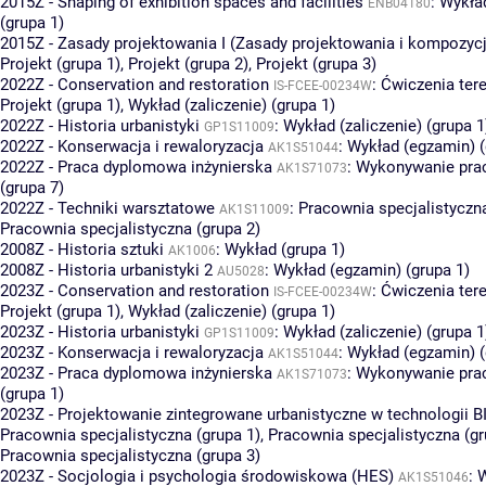
2015Z - Shaping of exhibition spaces and facilities
:
Wykład
ENB04180
(grupa 1)
2015Z - Zasady projektowania I (Zasady projektowania i kompozycj
Projekt (grupa 1)
,
Projekt (grupa 2)
,
Projekt (grupa 3)
2022Z - Conservation and restoration
:
Ćwiczenia ter
IS-FCEE-00234W
Projekt (grupa 1)
,
Wykład (zaliczenie) (grupa 1)
2022Z - Historia urbanistyki
:
Wykład (zaliczenie) (grupa 1
GP1S11009
2022Z - Konserwacja i rewaloryzacja
:
Wykład (egzamin) (
AK1S51044
2022Z - Praca dyplomowa inżynierska
:
Wykonywanie pra
AK1S71073
(grupa 7)
2022Z - Techniki warsztatowe
:
Pracownia specjalistyczna
AK1S11009
Pracownia specjalistyczna (grupa 2)
2008Z - Historia sztuki
:
Wykład (grupa 1)
AK1006
2008Z - Historia urbanistyki 2
:
Wykład (egzamin) (grupa 1)
AU5028
2023Z - Conservation and restoration
:
Ćwiczenia ter
IS-FCEE-00234W
Projekt (grupa 1)
,
Wykład (zaliczenie) (grupa 1)
2023Z - Historia urbanistyki
:
Wykład (zaliczenie) (grupa 1
GP1S11009
2023Z - Konserwacja i rewaloryzacja
:
Wykład (egzamin) (
AK1S51044
2023Z - Praca dyplomowa inżynierska
:
Wykonywanie pra
AK1S71073
(grupa 1)
2023Z - Projektowanie zintegrowane urbanistyczne w technologii B
Pracownia specjalistyczna (grupa 1)
,
Pracownia specjalistyczna (gr
Pracownia specjalistyczna (grupa 3)
2023Z - Socjologia i psychologia środowiskowa (HES)
:
W
AK1S51046