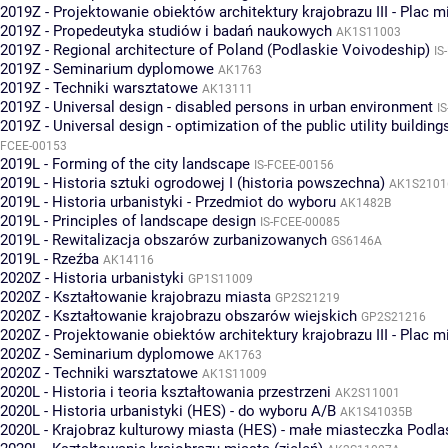
2019Z - Projektowanie obiektów architektury krajobrazu III - Plac m
2019Z - Propedeutyka studiów i badań naukowych
AK1S11003
2019Z - Regional architecture of Poland (Podlaskie Voivodeship)
IS
2019Z - Seminarium dyplomowe
AK1763
2019Z - Techniki warsztatowe
AK13111
2019Z - Universal design - disabled persons in urban environment
I
2019Z - Universal design - optimization of the public utility buildings
FCEE-00153
2019L - Forming of the city landscape
IS-FCEE-00156
2019L - Historia sztuki ogrodowej I (historia powszechna)
AK1S2101
2019L - Historia urbanistyki - Przedmiot do wyboru
AK1482B
2019L - Principles of landscape design
IS-FCEE-00085
2019L - Rewitalizacja obszarów zurbanizowanych
GS6146A
2019L - Rzeźba
AK14116
2020Z - Historia urbanistyki
GP1S11009
2020Z - Kształtowanie krajobrazu miasta
GP2S21219
2020Z - Kształtowanie krajobrazu obszarów wiejskich
GP2S21216
2020Z - Projektowanie obiektów architektury krajobrazu III - Plac m
2020Z - Seminarium dyplomowe
AK1763
2020Z - Techniki warsztatowe
AK1S11009
2020L - Historia i teoria kształtowania przestrzeni
AK2S11001
2020L - Historia urbanistyki (HES) - do wyboru A/B
AK1S41035B
2020L - Krajobraz kulturowy miasta (HES) - małe miasteczka Podla