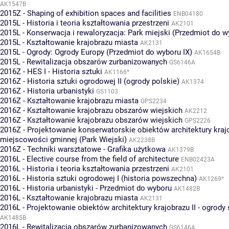
AK1547B
2015Z - Shaping of exhibition spaces and facilities
ENB04180
2015L - Historia i teoria kształtowania przestrzeni
AK2101
2015L - Konserwacja i rewaloryzacja: Park miejski (Przedmiot do w
2015L - Kształtowanie krajobrazu miasta
AK2131
2015L - Ogrody: Ogrody Europy (Przedmiot do wyboru IX)
AK1654B
2015L - Rewitalizacja obszarów zurbanizowanych
GS6146A
2016Z - HES I - Historia sztuki
AK1166*
2016Z - Historia sztuki ogrodowej II (ogrody polskie)
AK1374
2016Z - Historia urbanistyki
GS1103
2016Z - Kształtowanie krajobrazu miasta
GPS2234
2016Z - Kształtowanie krajobrazu obszarów wiejskich
AK2212
2016Z - Kształtowanie krajobrazu obszarów wiejskich
GPS2226
2016Z - Projektowanie konserwatorskie obiektów architektury kraj
miejscowości gminnej (Park Wiejski)
AK2238B
2016Z - Techniki warsztatowe - Grafika użytkowa
AK1379B
2016L - Elective course from the field of architecture
ENB02423A
2016L - Historia i teoria kształtowania przestrzeni
AK2101
2016L - Historia sztuki ogrodowej I (historia powszechna)
AK1269*
2016L - Historia urbanistyki - Przedmiot do wyboru
AK1482B
2016L - Kształtowanie krajobrazu miasta
AK2131
2016L - Projektowanie obiektów architektury krajobrazu II - ogrody
AK1485B
2016L - Rewitalizacja obszarów zurbanizowanych
GS6146A