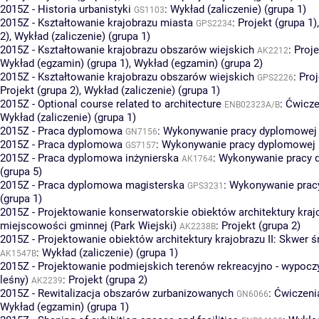
2015Z - Historia urbanistyki
:
Wykład (zaliczenie) (grupa 1)
GS1103
2015Z - Kształtowanie krajobrazu miasta
:
Projekt (grupa 1)
GPS2234
2)
,
Wykład (zaliczenie) (grupa 1)
2015Z - Kształtowanie krajobrazu obszarów wiejskich
:
Proje
AK2212
Wykład (egzamin) (grupa 1)
,
Wykład (egzamin) (grupa 2)
2015Z - Kształtowanie krajobrazu obszarów wiejskich
:
Proj
GPS2226
Projekt (grupa 2)
,
Wykład (zaliczenie) (grupa 1)
2015Z - Optional course related to architecture
:
Ćwicze
ENB02323A/B
Wykład (zaliczenie) (grupa 1)
2015Z - Praca dyplomowa
:
Wykonywanie pracy dyplomowej 
GN7156
2015Z - Praca dyplomowa
:
Wykonywanie pracy dyplomowej (
GS7157
2015Z - Praca dyplomowa inżynierska
:
Wykonywanie pracy 
AK1764
(grupa 5)
2015Z - Praca dyplomowa magisterska
:
Wykonywanie prac
GPS3231
(grupa 1)
2015Z - Projektowanie konserwatorskie obiektów architektury kraj
miejscowości gminnej (Park Wiejski)
:
Projekt (grupa 2)
AK2238B
2015Z - Projektowanie obiektów architektury krajobrazu II: Skwer 
:
Wykład (zaliczenie) (grupa 1)
AK1547B
2015Z - Projektowanie podmiejskich terenów rekreacyjno - wypoc
leśny)
:
Projekt (grupa 2)
AK2239
2015Z - Rewitalizacja obszarów zurbanizowanych
:
Ćwiczenia
GN6066
Wykład (egzamin) (grupa 1)