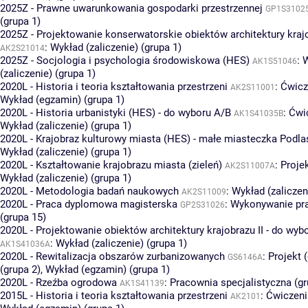
2025Z - Prawne uwarunkowania gospodarki przestrzennej
GP1S3102
(grupa 1)
2025Z - Projektowanie konserwatorskie obiektów architektury kraj
:
Wykład (zaliczenie) (grupa 1)
AK2S21014
2025Z - Socjologia i psychologia środowiskowa (HES)
:
W
AK1S51046
(zaliczenie) (grupa 1)
2020L - Historia i teoria kształtowania przestrzeni
:
Ćwicz
AK2S11001
Wykład (egzamin) (grupa 1)
2020L - Historia urbanistyki (HES) - do wyboru A/B
:
Ćwic
AK1S41035B
Wykład (zaliczenie) (grupa 1)
2020L - Krajobraz kulturowy miasta (HES) - małe miasteczka Podla
Wykład (zaliczenie) (grupa 1)
2020L - Kształtowanie krajobrazu miasta (zieleń)
:
Projek
AK2S11007A
Wykład (zaliczenie) (grupa 1)
2020L - Metodologia badań naukowych
:
Wykład (zaliczen
AK2S11009
2020L - Praca dyplomowa magisterska
:
Wykonywanie pr
GP2S31026
(grupa 15)
2020L - Projektowanie obiektów architektury krajobrazu II - do wyb
:
Wykład (zaliczenie) (grupa 1)
AK1S41036A
2020L - Rewitalizacja obszarów zurbanizowanych
:
Projekt 
GS6146A
(grupa 2)
,
Wykład (egzamin) (grupa 1)
2020L - Rzeźba ogrodowa
:
Pracownia specjalistyczna (gr
AK1S41139
2015L - Historia i teoria kształtowania przestrzeni
:
Ćwiczeni
AK2101