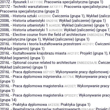
2017Z - Rysunek I
:
Pracownia specjalistyczna (grupa 1)
AK11106
2017Z - Techniki warsztatowe
:
Pracownia specjalistyczna (
AK13111
Pracownia specjalistyczna (grupa 2)
2008L - Historia sztuki
:
Ćwiczenia (grupa 1)
,
Wykład (zalicz
AX02006
2008L - Historia urbanistyki
:
Wykład (zaliczenie) (grupa 1)
GN2018
2008L - Historia urbanistyki 1
:
Wykład (zaliczenie) (grupa 1)
AU4028
2008L - Historia urbanistyki 1
:
Wykład (zaliczenie) (grupa 1
AUN4028
2016L - Elective course from the field of architecture
:
Pr
ENB02423A
specjalistyczna (grupa 1)
,
Wykład (zaliczenie) (grupa 1)
2016L - Historia i teoria kształtowania przestrzeni
:
Ćwiczeni
AK2101
Wykład (egzamin) (grupa 1)
2016L - Kształtowanie krajobrazu miasta
:
Projekt (grupa 1)
,
AK2131
Wykład (egzamin) (grupa 1)
2016L - Optional course related to architecture
:
Ćwicze
ENB02323A/B
Wykład (zaliczenie) (grupa 1)
2016L - Praca dyplomowa
:
Wykonywanie pracy dyplomowej (
GS7157
2016L - Praca dyplomowa inżynierska
:
Wykonywanie pracy 
AK1764
(grupa 1)
2016L - Praca dyplomowa magisterska
:
Wykonywanie pracy
AK2327
(grupa 1)
2016L - Praca dyplomowa magisterska
:
Wykonywanie prac
GPS3231
(grupa 14)
2016L - Praktyka dyplomowa
:
Praktyka (grupa 1)
AK2328
2016L - Rewitalizacja obszarów zurbanizowanych
:
Projekt 
GS6146A