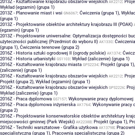
2013Z - Kształtowanie krajobrazu obszarów wiejskich
:
Proje
AK2212
Wykład (egzamin) (grupa 1)
2013Z - Planowanie miast i wsi
:
Ćwiczenia (grupa 1)
,
Wykład
GN6067
(grupa 1)
2013Z - Projektowanie obiektów architektury krajobrazu III (POAK)
(egzamin) (grupa 1)
2013Z - Projektowanie uniwersalne: Optymalizacja dostępności b
użyteczności publicznej (Przedmiot do wyboru II)
:
Ćwiczenia
AK1330
(grupa 1)
,
Ćwiczenia terenowe (grupa 2)
2016Z - Historia sztuki ogrodowej II (ogrody polskie)
:
Ćwicz
AK1374
2016Z - Historia urbanistyki
:
Wykład (zaliczenie) (grupa 1)
GS1103
2016Z - Kształtowanie krajobrazu miasta
:
Projekt (grupa 1)
GPS2234
(zaliczenie) (grupa 1)
2016Z - Kształtowanie krajobrazu obszarów wiejskich
:
Proje
AK2212
Projekt (grupa 2)
,
Wykład (egzamin) (grupa 1)
2016Z - Kształtowanie krajobrazu obszarów wiejskich
:
Proj
GPS2226
Wykład (zaliczenie) (grupa 1)
2016Z - Praca dyplomowa
:
Wykonywanie pracy dyplomowej (
GS7157
2016Z - Praca dyplomowa inżynierska
:
Wykonywanie pracy 
AK1764
(grupa 2)
2016Z - Projektowanie konserwatorskie obiektów architektury kraj
miejscowości gminnej (Park Wiejski)
:
Projekt (grupa 1)
,
Pr
AK2238B
2016Z - Techniki warsztatowe - Grafika użytkowa
:
Pracown
AK1379B
specjalistyczna (grupa 1)
,
Pracownia specjalistyczna (grupa 2)