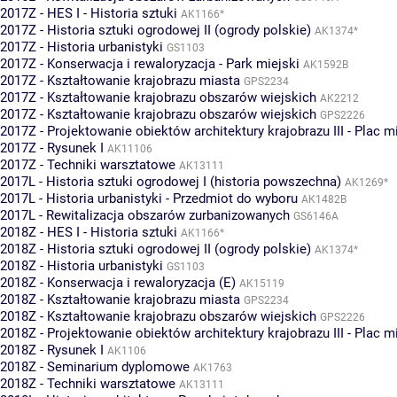
2017Z - HES I - Historia sztuki
AK1166*
2017Z - Historia sztuki ogrodowej II (ogrody polskie)
AK1374*
2017Z - Historia urbanistyki
GS1103
2017Z - Konserwacja i rewaloryzacja - Park miejski
AK1592B
2017Z - Kształtowanie krajobrazu miasta
GPS2234
2017Z - Kształtowanie krajobrazu obszarów wiejskich
AK2212
2017Z - Kształtowanie krajobrazu obszarów wiejskich
GPS2226
2017Z - Projektowanie obiektów architektury krajobrazu III - Plac m
2017Z - Rysunek I
AK11106
2017Z - Techniki warsztatowe
AK13111
2017L - Historia sztuki ogrodowej I (historia powszechna)
AK1269*
2017L - Historia urbanistyki - Przedmiot do wyboru
AK1482B
2017L - Rewitalizacja obszarów zurbanizowanych
GS6146A
2018Z - HES I - Historia sztuki
AK1166*
2018Z - Historia sztuki ogrodowej II (ogrody polskie)
AK1374*
2018Z - Historia urbanistyki
GS1103
2018Z - Konserwacja i rewaloryzacja (E)
AK15119
2018Z - Kształtowanie krajobrazu miasta
GPS2234
2018Z - Kształtowanie krajobrazu obszarów wiejskich
GPS2226
2018Z - Projektowanie obiektów architektury krajobrazu III - Plac m
2018Z - Rysunek I
AK1106
2018Z - Seminarium dyplomowe
AK1763
2018Z - Techniki warsztatowe
AK13111