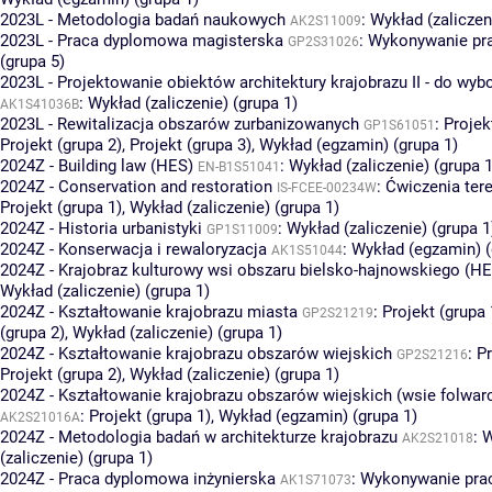
2023L - Metodologia badań naukowych
:
Wykład (zaliczen
AK2S11009
2023L - Praca dyplomowa magisterska
:
Wykonywanie pr
GP2S31026
(grupa 5)
2023L - Projektowanie obiektów architektury krajobrazu II - do wyb
:
Wykład (zaliczenie) (grupa 1)
AK1S41036B
2023L - Rewitalizacja obszarów zurbanizowanych
:
Projek
GP1S61051
Projekt (grupa 2)
,
Projekt (grupa 3)
,
Wykład (egzamin) (grupa 1)
2024Z - Building law (HES)
:
Wykład (zaliczenie) (grupa 1
EN-B1S51041
2024Z - Conservation and restoration
:
Ćwiczenia ter
IS-FCEE-00234W
Projekt (grupa 1)
,
Wykład (zaliczenie) (grupa 1)
2024Z - Historia urbanistyki
:
Wykład (zaliczenie) (grupa 1
GP1S11009
2024Z - Konserwacja i rewaloryzacja
:
Wykład (egzamin) (
AK1S51044
2024Z - Krajobraz kulturowy wsi obszaru bielsko-hajnowskiego (HE
Wykład (zaliczenie) (grupa 1)
2024Z - Kształtowanie krajobrazu miasta
:
Projekt (grupa 
GP2S21219
(grupa 2)
,
Wykład (zaliczenie) (grupa 1)
2024Z - Kształtowanie krajobrazu obszarów wiejskich
:
Pr
GP2S21216
Projekt (grupa 2)
,
Wykład (zaliczenie) (grupa 1)
2024Z - Kształtowanie krajobrazu obszarów wiejskich (wsie folwar
:
Projekt (grupa 1)
,
Wykład (egzamin) (grupa 1)
AK2S21016A
2024Z - Metodologia badań w architekturze krajobrazu
:
W
AK2S21018
(zaliczenie) (grupa 1)
2024Z - Praca dyplomowa inżynierska
:
Wykonywanie pra
AK1S71073