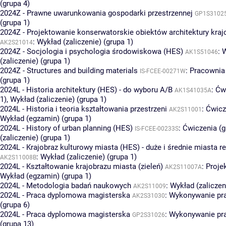
(grupa 4)
2024Z - Prawne uwarunkowania gospodarki przestrzennej
GP1S3102
(grupa 1)
2024Z - Projektowanie konserwatorskie obiektów architektury kraj
:
Wykład (zaliczenie) (grupa 1)
AK2S21014
2024Z - Socjologia i psychologia środowiskowa (HES)
:
W
AK1S51046
(zaliczenie) (grupa 1)
2024Z - Structures and building materials
:
Pracownia 
IS-FCEE-00271W
(grupa 1)
2024L - Historia architektury (HES) - do wyboru A/B
:
Ćw
AK1S41035A
1)
,
Wykład (zaliczenie) (grupa 1)
2024L - Historia i teoria kształtowania przestrzeni
:
Ćwicz
AK2S11001
Wykład (egzamin) (grupa 1)
2024L - History of urban planning (HES)
:
Ćwiczenia (g
IS-FCEE-00233S
(zaliczenie) (grupa 1)
2024L - Krajobraz kulturowy miasta (HES) - duże i średnie miasta r
:
Wykład (zaliczenie) (grupa 1)
AK2S11008B
2024L - Kształtowanie krajobrazu miasta (zieleń)
:
Projek
AK2S11007A
Wykład (egzamin) (grupa 1)
2024L - Metodologia badań naukowych
:
Wykład (zaliczen
AK2S11009
2024L - Praca dyplomowa magisterska
:
Wykonywanie pr
AK2S31030
(grupa 6)
2024L - Praca dyplomowa magisterska
:
Wykonywanie pr
GP2S31026
(grupa 13)