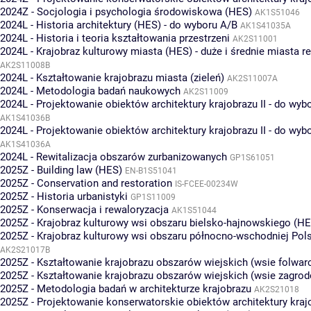
2024Z - Socjologia i psychologia środowiskowa (HES)
AK1S51046
2024L - Historia architektury (HES) - do wyboru A/B
AK1S41035A
2024L - Historia i teoria kształtowania przestrzeni
AK2S11001
2024L - Krajobraz kulturowy miasta (HES) - duże i średnie miasta r
AK2S11008B
2024L - Kształtowanie krajobrazu miasta (zieleń)
AK2S11007A
2024L - Metodologia badań naukowych
AK2S11009
2024L - Projektowanie obiektów architektury krajobrazu II - do wyb
AK1S41036B
2024L - Projektowanie obiektów architektury krajobrazu II - do wyb
AK1S41036A
2024L - Rewitalizacja obszarów zurbanizowanych
GP1S61051
2025Z - Building law (HES)
EN-B1S51041
2025Z - Conservation and restoration
IS-FCEE-00234W
2025Z - Historia urbanistyki
GP1S11009
2025Z - Konserwacja i rewaloryzacja
AK1S51044
2025Z - Krajobraz kulturowy wsi obszaru bielsko-hajnowskiego (HE
2025Z - Krajobraz kulturowy wsi obszaru północno-wschodniej Pol
AK2S21017B
2025Z - Kształtowanie krajobrazu obszarów wiejskich (wsie folwar
2025Z - Kształtowanie krajobrazu obszarów wiejskich (wsie zagro
2025Z - Metodologia badań w architekturze krajobrazu
AK2S21018
2025Z - Projektowanie konserwatorskie obiektów architektury kraj