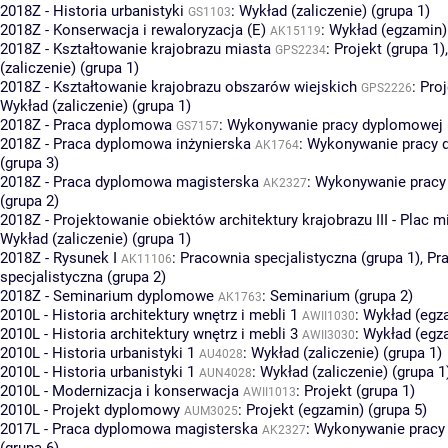
2018Z - Historia urbanistyki
:
Wykład (zaliczenie) (grupa 1)
GS1103
2018Z - Konserwacja i rewaloryzacja (E)
:
Wykład (egzamin) 
AK15119
2018Z - Kształtowanie krajobrazu miasta
:
Projekt (grupa 1)
GPS2234
(zaliczenie) (grupa 1)
2018Z - Kształtowanie krajobrazu obszarów wiejskich
:
Proj
GPS2226
Wykład (zaliczenie) (grupa 1)
2018Z - Praca dyplomowa
:
Wykonywanie pracy dyplomowej (
GS7157
2018Z - Praca dyplomowa inżynierska
:
Wykonywanie pracy 
AK1764
(grupa 3)
2018Z - Praca dyplomowa magisterska
:
Wykonywanie pracy
AK2327
(grupa 2)
2018Z - Projektowanie obiektów architektury krajobrazu III - Plac m
Wykład (zaliczenie) (grupa 1)
2018Z - Rysunek I
:
Pracownia specjalistyczna (grupa 1)
,
Pr
AK11106
specjalistyczna (grupa 2)
2018Z - Seminarium dyplomowe
:
Seminarium (grupa 2)
AK1763
2010L - Historia architektury wnętrz i mebli 1
:
Wykład (egza
AWII1030
2010L - Historia architektury wnętrz i mebli 3
:
Wykład (egza
AWII3030
2010L - Historia urbanistyki 1
:
Wykład (zaliczenie) (grupa 1)
AU4028
2010L - Historia urbanistyki 1
:
Wykład (zaliczenie) (grupa 1
AUN4028
2010L - Modernizacja i konserwacja
:
Projekt (grupa 1)
AWII1013
2010L - Projekt dyplomowy
:
Projekt (egzamin) (grupa 5)
AUM3025
2017L - Praca dyplomowa magisterska
:
Wykonywanie pracy
AK2327
(grupa 6)