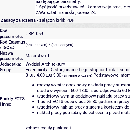
Zasady zaliczenia - załącznik
Plik PDF
Kod
GRP1059
przedmiotu:
Kod Erasmus
/
(brak danych)
(brak danych)
/ ISCED:
Nazwa
Malarstwo 1
przedmiotu:
Jednostka:
Wydział Architektury
Grupy:
Przedmioty - G stacjonarne I-ego stopnia 1 rok 1 seme
0
4.00
5.00
Podstawowe infor
LUB
LUB
(zmienne w czasie)
roczny wymiar godzinowy nakładu pracy student
studiów wynosi 1500-1800 h, co odpowiada 60 
tygodniowy wymiar godzinowy nakładu pracy stu
Punkty ECTS
1 punkt ECTS odpowiada 25-30 godzinom pracy s
i inne:
tygodniowy nakład pracy studenta konieczny do
nakład pracy potrzebny do zaliczenia przedmio
zobacz reguły punktacji