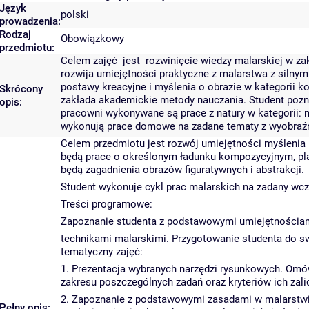
Język
polski
prowadzenia:
Rodzaj
Obowiązkowy
przedmiotu:
Celem zajęć jest rozwinięcie wiedzy malarskiej w zakr
rozwija umiejętności praktyczne z malarstwa z silny
postawy kreacyjne i myślenia o obrazie w kategorii k
Skrócony
zakłada akademickie metody nauczania. Student poz
opis:
pracowni wykonywane są prace z natury w kategorii: 
wykonują prace domowe na zadane tematy z wyobraźn
Celem przedmiotu jest rozwój umiejętności myśleni
będą prace o określonym ładunku kompozycyjnym, pl
będą zagadnienia obrazów figuratywnych i abstrakcji.
Student wykonuje cykl prac malarskich na zadany wcze
Treści programowe:
Zapoznanie studenta z podstawowymi umiejętnościam
technikami malarskimi. Przygotowanie studenta do s
tematyczny zajęć:
1. Prezentacja wybranych narzędzi rysunkowych. Omó
zakresu poszczególnych zadań oraz kryteriów ich zalic
2. Zapoznanie z podstawowymi zasadami w malarstwie
Pełny opis: