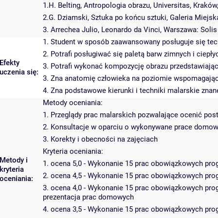
1.H. Belting, Antropologia obrazu, Universitas, Kraków
2.G. Dziamski, Sztuka po końcu sztuki, Galeria Miejsk
3. Arrechea Julio, Leonardo da Vinci, Warszawa: Solis
1. Student w sposób zaawansowany posługuje się te
2. Potrafi posługiwać się paletą barw zimnych i ciepł
Efekty
3. Potrafi wykonać kompozycję obrazu przedstawiają
uczenia się:
3. Zna anatomię człowieka na poziomie wspomagają
4. Zna podstawowe kierunki i techniki malarskie znane 
Metody oceniania:
1. Przeglądy prac malarskich pozwalające ocenić post
2. Konsultacje w oparciu o wykonywane prace domow
3. Korekty i obecności na zajęciach
Kryteria oceniania:
Metody i
1. ocena 5,0 - Wykonanie 15 prac obowiązkowych pro
kryteria
2. ocena 4,5 - Wykonanie 15 prac obowiązkowych pro
oceniania:
3. ocena 4,0 - Wykonanie 15 prac obowiązkowych pr
prezentacja prac domowych
4. ocena 3,5 - Wykonanie 15 prac obowiązkowych pr