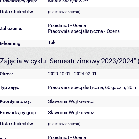
Prowadzący grup:
Marek Świrydowicz
Lista studentów:
(nie masz dostępu)
Przedmiot - Ocena
Zaliczenie:
Pracownia specjalistyczna - Ocena
Tak
E-learning:
Zajęcia w cyklu "Semestr zimowy 2023/2024"
Okres:
2023-10-01 - 2024-02-01
Typ zajęć:
Pracownia specjalistyczna, 60 godzin, 30 m
Koordynatorzy:
Sławomir Wojtkiewicz
Prowadzący grup:
Sławomir Wojtkiewicz
Lista studentów:
(nie masz dostępu)
Przedmiot - Ocena