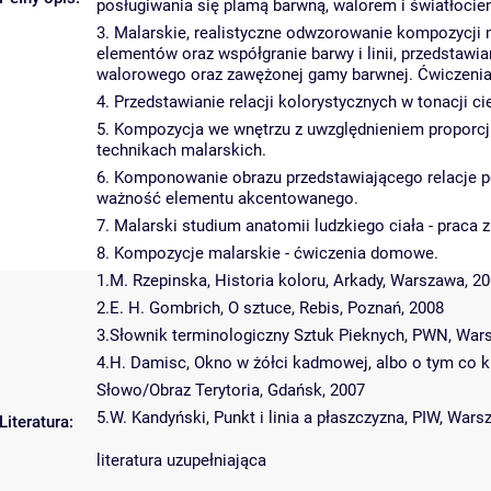
posługiwania się plamą barwną, walorem i światłocie
3. Malarskie, realistyczne odwzorowanie kompozycji 
elementów oraz współgranie barwy i linii, przedstawia
walorowego oraz zawężonej gamy barwnej. Ćwiczenia 
4. Przedstawianie relacji kolorystycznych w tonacji cie
5. Kompozycja we wnętrzu z uwzględnieniem proporcji 
technikach malarskich.
6. Komponowanie obrazu przedstawiającego relacje 
ważność elementu akcentowanego.
7. Malarski studium anatomii ludzkiego ciała - praca
8. Kompozycje malarskie - ćwiczenia domowe.
1.M. Rzepinska, Historia koloru, Arkady, Warszawa, 2
2.E. H. Gombrich, O sztuce, Rebis, Poznań, 2008
3.Słownik terminologiczny Sztuk Pieknych, PWN, War
4.H. Damisc, Okno w żółci kadmowej, albo o tym co k
Słowo/Obraz Terytoria, Gdańsk, 2007
5.W. Kandyński, Punkt i linia a płaszczyzna, PIW, War
Literatura:
literatura uzupełniająca