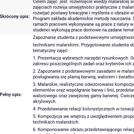
Celem zajęć jest rozwinięcie wiedzy malarskiej w z
zajęciach rozwija umiejętności praktyczne z mala
rozwijać postawy kreacyjne i myślenia o obrazie w
Skrócony opis:
Program zakłada akademickie metody nauczania. 
ramach pracowni wykonywane są prace z natury w k
studenci wykonują prace domowe na zadane temat
Zapoznanie studenta z podstawowymi umiejętnośc
technikami malarskimi. Przygotowanie studenta d
tematyczny zajęć:
1. Prezentacja wybranych narzędzi rysunkowych. 
zakresu poszczególnych zadań oraz kryteriów ich z
2. Zapoznanie z podstawowymi zasadami w malarst
posługiwania się plamą barwną, walorem i światło
3. Malarskie, realistyczne odwzorowanie kompozyc
elementów oraz współgranie barwy i linii, przedsta
Pełny opis:
walorowego oraz zawężonej gamy barwnej. Ćwiczen
akrylowych.
4. Przedstawianie relacji kolorystycznych w tonacji
5. Kompozycja we wnętrzu z uwzględnieniem proporc
technikach malarskich.
6. Komponowanie obrazu przedstawiającego relac