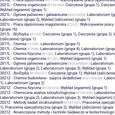
BTP1708
2021L - Chemia organiczna
:
Ćwiczenia (grupa 1)
,
Ćwiczen
BT1S21009
Wykład (egzamin) (grupa 1)
2021L - Ogniwa paliwowe i galwaniczne
:
Laboratorium (g
EKS1C6036
Laboratorium (grupa 2)
,
Wykład (zaliczenie) (grupa 1)
2021L - Praca dyplomowa magisterska
:
Wykonywanie pracy
BT2321
(grupa 16)
2017L - Biofizyka
:
Ćwiczenia (grupa 1)
,
Ćwiczenia (grupa 2)
,
BT1203
(zaliczenie) (grupa 1)
2017L - Chemia
:
Laboratorium (grupa 1)
D12505
2017L - Chemia
:
Laboratorium (grupa 4)
,
Laboratorium (grup
Ś12006
2017L - Chemia fizyczna
:
Laboratorium (grupa 1)
,
Laboratori
BT1202
2017L - Chemia organiczna
:
Wykład (egzamin) (grupa 1)
BT1201
2017L - Ogniwa paliwowe i galwaniczne
:
Laboratorium 
EKS1A600041
Laboratorium (grupa 2)
,
Laboratorium (grupa 3)
,
Wykład (grupa 1)
2021Z - Biofizyka
:
Ćwiczenia (grupa 1)
,
Wykład (zaliczenie
BT1S31017
2021Z - Chemia budowlana - zajęcia dodatkowe
:
Labor
B1S11003-ZW
1)
,
Laboratorium (grupa 2)
2021Z - Chemia fizyczna
:
Wykład (egzamin) (grupa 1)
BT1S31016
2021Z - Chemiczna analiza toksykologiczna
:
Laboratoriu
BT1S51038
Laboratorium (grupa 2)
,
Laboratorium (grupa 3)
,
Wykład (egzamin) (
2021Z - Metody badań strukturalnych
:
Pracownia specjali
BT1S31021
1)
,
Pracownia specjalistyczna (grupa 2)
,
Wykład (zaliczenie) (grupa 
2021Z - Nowoczesne metody i techniki badawcze w biotechnologii 