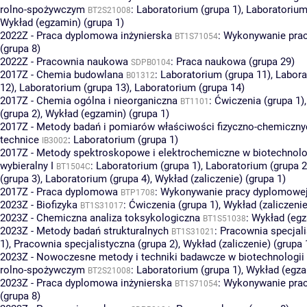
rolno-spożywczym
:
Laboratorium (grupa 1)
,
Laboratorium
BT2S21008
Wykład (egzamin) (grupa 1)
2022Z - Praca dyplomowa inżynierska
:
Wykonywanie pra
BT1S71054
(grupa 8)
2022Z - Pracownia naukowa
:
Praca naukowa (grupa 29)
SDPB0104
2017Z - Chemia budowlana
:
Laboratorium (grupa 11)
,
Labora
B01312
12)
,
Laboratorium (grupa 13)
,
Laboratorium (grupa 14)
2017Z - Chemia ogólna i nieorganiczna
:
Ćwiczenia (grupa 1)
BT1101
(grupa 2)
,
Wykład (egzamin) (grupa 1)
2017Z - Metody badań i pomiarów właściwości fizyczno-chemiczny
technice
:
Laboratorium (grupa 1)
IB3002
2017Z - Metody spektroskopowe i elektrochemiczne w biotechnolog
wybieralny I
:
Laboratorium (grupa 1)
,
Laboratorium (grupa 2
BT1504C
(grupa 3)
,
Laboratorium (grupa 4)
,
Wykład (zaliczenie) (grupa 1)
2017Z - Praca dyplomowa
:
Wykonywanie pracy dyplomowej 
BTP1708
2023Z - Biofizyka
:
Ćwiczenia (grupa 1)
,
Wykład (zaliczenie
BT1S31017
2023Z - Chemiczna analiza toksykologiczna
:
Wykład (egz
BT1S51038
2023Z - Metody badań strukturalnych
:
Pracownia specjali
BT1S31021
1)
,
Pracownia specjalistyczna (grupa 2)
,
Wykład (zaliczenie) (grupa 
2023Z - Nowoczesne metody i techniki badawcze w biotechnologii 
rolno-spożywczym
:
Laboratorium (grupa 1)
,
Wykład (egza
BT2S21008
2023Z - Praca dyplomowa inżynierska
:
Wykonywanie pra
BT1S71054
(grupa 8)