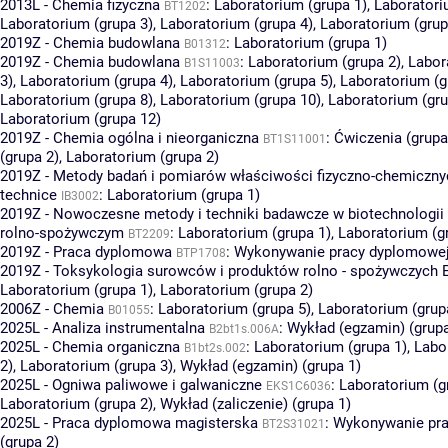
2013L - Chemia fizyczna
:
Laboratorium (grupa 1)
,
Laboratori
BT1202
Laboratorium (grupa 3)
,
Laboratorium (grupa 4)
,
Laboratorium (grup
2019Z - Chemia budowlana
:
Laboratorium (grupa 1)
B01312
2019Z - Chemia budowlana
:
Laboratorium (grupa 2)
,
Labor
B1S11003
3)
,
Laboratorium (grupa 4)
,
Laboratorium (grupa 5)
,
Laboratorium (g
Laboratorium (grupa 8)
,
Laboratorium (grupa 10)
,
Laboratorium (gru
Laboratorium (grupa 12)
2019Z - Chemia ogólna i nieorganiczna
:
Ćwiczenia (grupa
BT1S11001
(grupa 2)
,
Laboratorium (grupa 2)
2019Z - Metody badań i pomiarów właściwości fizyczno-chemiczny
technice
:
Laboratorium (grupa 1)
IB3002
2019Z - Nowoczesne metody i techniki badawcze w biotechnologii 
rolno-spożywczym
:
Laboratorium (grupa 1)
,
Laboratorium (g
BT2209
2019Z - Praca dyplomowa
:
Wykonywanie pracy dyplomowej 
BTP1708
2019Z - Toksykologia surowców i produktów rolno - spożywczych 
Laboratorium (grupa 1)
,
Laboratorium (grupa 2)
2006Z - Chemia
:
Laboratorium (grupa 5)
,
Laboratorium (grup
B01055
2025L - Analiza instrumentalna
:
Wykład (egzamin) (grupa
B2bt1s.006A
2025L - Chemia organiczna
:
Laboratorium (grupa 1)
,
Labo
B1bt2s.002
2)
,
Laboratorium (grupa 3)
,
Wykład (egzamin) (grupa 1)
2025L - Ogniwa paliwowe i galwaniczne
:
Laboratorium (g
EKS1C6036
Laboratorium (grupa 2)
,
Wykład (zaliczenie) (grupa 1)
2025L - Praca dyplomowa magisterska
:
Wykonywanie pr
BT2S31021
(grupa 2)