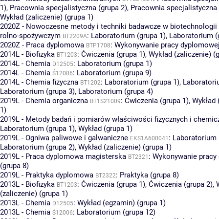
1)
,
Pracownia specjalistyczna (grupa 2)
,
Pracownia specjalistyczna 
Wykład (zaliczenie) (grupa 1)
2020Z - Nowoczesne metody i techniki badawcze w biotechnologii 
rolno-spożywczym
:
Laboratorium (grupa 1)
,
Laboratorium (
BT2209A
2020Z - Praca dyplomowa
:
Wykonywanie pracy dyplomowej 
BTP1708
2014L - Biofizyka
:
Ćwiczenia (grupa 1)
,
Wykład (zaliczenie) (
BT1203
2014L - Chemia
:
Laboratorium (grupa 1)
D12505
2014L - Chemia
:
Laboratorium (grupa 9)
Ś12006
2014L - Chemia fizyczna
:
Laboratorium (grupa 1)
,
Laboratori
BT1202
Laboratorium (grupa 3)
,
Laboratorium (grupa 4)
2019L - Chemia organiczna
:
Ćwiczenia (grupa 1)
,
Wykład 
BT1S21009
1)
2019L - Metody badań i pomiarów właściwości fizycznych i chemic
Laboratorium (grupa 1)
,
Wykład (grupa 1)
2019L - Ogniwa paliwowe i galwaniczne
:
Laboratorium 
EKS1A600041
Laboratorium (grupa 2)
,
Wykład (zaliczenie) (grupa 1)
2019L - Praca dyplomowa magisterska
:
Wykonywanie pracy
BT2321
(grupa 8)
2019L - Praktyka dyplomowa
:
Praktyka (grupa 8)
BT2322
2013L - Biofizyka
:
Ćwiczenia (grupa 1)
,
Ćwiczenia (grupa 2)
,
BT1203
(zaliczenie) (grupa 1)
2013L - Chemia
:
Wykład (egzamin) (grupa 1)
D12505
2013L - Chemia
:
Laboratorium (grupa 12)
Ś12006