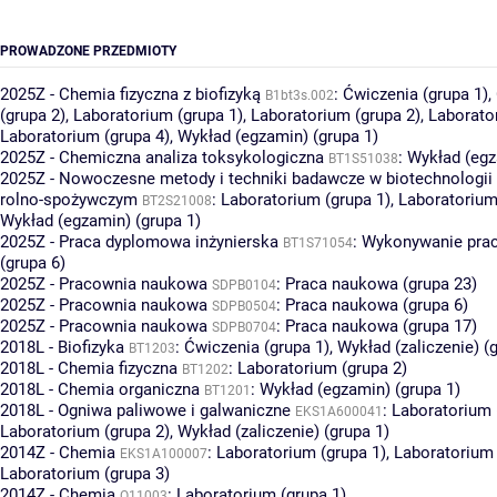
PROWADZONE PRZEDMIOTY
2025Z - Chemia fizyczna z biofizyką
:
Ćwiczenia (grupa 1)
,
B1bt3s.002
(grupa 2)
,
Laboratorium (grupa 1)
,
Laboratorium (grupa 2)
,
Laborato
Laboratorium (grupa 4)
,
Wykład (egzamin) (grupa 1)
2025Z - Chemiczna analiza toksykologiczna
:
Wykład (egz
BT1S51038
2025Z - Nowoczesne metody i techniki badawcze w biotechnologii 
rolno-spożywczym
:
Laboratorium (grupa 1)
,
Laboratorium
BT2S21008
Wykład (egzamin) (grupa 1)
2025Z - Praca dyplomowa inżynierska
:
Wykonywanie pra
BT1S71054
(grupa 6)
2025Z - Pracownia naukowa
:
Praca naukowa (grupa 23)
SDPB0104
2025Z - Pracownia naukowa
:
Praca naukowa (grupa 6)
SDPB0504
2025Z - Pracownia naukowa
:
Praca naukowa (grupa 17)
SDPB0704
2018L - Biofizyka
:
Ćwiczenia (grupa 1)
,
Wykład (zaliczenie) (
BT1203
2018L - Chemia fizyczna
:
Laboratorium (grupa 2)
BT1202
2018L - Chemia organiczna
:
Wykład (egzamin) (grupa 1)
BT1201
2018L - Ogniwa paliwowe i galwaniczne
:
Laboratorium 
EKS1A600041
Laboratorium (grupa 2)
,
Wykład (zaliczenie) (grupa 1)
2014Z - Chemia
:
Laboratorium (grupa 1)
,
Laboratorium 
EKS1A100007
Laboratorium (grupa 3)
2014Z - Chemia
:
Laboratorium (grupa 1)
O11003