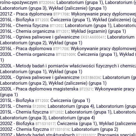
rolno-spożywczym
:
Laboratorium (grupa 1)
,
Laboratorium (
BT2209A
Laboratorium (grupa 3)
,
Wykład (zaliczenie) (grupa 1)
2021Z - Praca dyplomowa
:
Wykonywanie pracy dyplomowej 
BTP1708
2016L - Biofizyka
:
Ćwiczenia (grupa 1)
,
Wykład (zaliczenie) (
BT1203
2016L - Chemia fizyczna
:
Laboratorium (grupa 1)
,
Laboratori
BT1202
2016L - Chemia organiczna
:
Wykład (egzamin) (grupa 1)
BT1201
2016L - Ogniwa paliwowe i galwaniczne
:
Laboratorium 
EKS1A600041
Laboratorium (grupa 2)
,
Wykład (grupa 1)
2016L - Praca dyplomowa
:
Wykonywanie pracy dyplomowej 
BTP1708
2020L - Chemia organiczna
:
Ćwiczenia (grupa 1)
,
Wykład 
BT1S21009
1)
2020L - Metody badań i pomiarów właściwości fizycznych i chemic
Laboratorium (grupa 1)
,
Wykład (grupa 1)
2020L - Ogniwa paliwowe i galwaniczne
:
Laboratorium (g
EKS1B6036
Laboratorium (grupa 2)
,
Wykład (zaliczenie) (grupa 1)
2020L - Praca dyplomowa magisterska
:
Wykonywanie pracy
BT2321
(grupa 1)
2015L - Biofizyka
:
Ćwiczenia (grupa 1)
BT1203
2015L - Chemia
:
Laboratorium (grupa 4)
,
Laboratorium (grup
Ś12006
2015L - Chemia fizyczna
:
Laboratorium (grupa 1)
,
Laboratori
BT1202
Laboratorium (grupa 3)
,
Laboratorium (grupa 4)
2020Z - Biofizyka
:
Ćwiczenia (grupa 1)
,
Wykład (zaliczenie
BT1S31017
2020Z - Chemia fizyczna
:
Laboratorium (grupa 2)
BT1S31016
2020Z - Metody badań strukturalnych
:
Pracownia specjali
BT1S31021