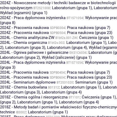
2024Z - Nowoczesne metody i techniki badawcze w biotechnologii 
rolno-spożywczym
:
Laboratorium (grupa 1)
,
Laboratorium
BT2S21008
Wykład (egzamin) (grupa 1)
2024Z - Praca dyplomowa inżynierska
:
Wykonywanie pra
BT1S71054
(grupa 8)
2024Z - Pracownia naukowa
:
Praca naukowa (grupa 7)
SDPB0304
2024Z - Pracownia naukowa
:
Praca naukowa (grupa 23)
SDPB0504
2024L - Chemia analityczna-ZW
:
Ćwiczenia (grupa 1)
B1bt2s.001-ZW
2024L - Chemia organiczna
:
Laboratorium (grupa 1)
,
Labo
B1bt2s.002
2)
,
Laboratorium (grupa 3)
,
Laboratorium (grupa 4)
,
Wykład (egzamin
2024L - Ogniwa paliwowe i galwaniczne
:
Laboratorium (g
EKS1C6036
Laboratorium (grupa 2)
,
Wykład (zaliczenie) (grupa 1)
2024L - Praca dyplomowa inżynierska
:
Wykonywanie pra
BT1S71054
(grupa 3)
2024L - Pracownia naukowa
:
Praca naukowa (grupa 7)
SDPB0404
2024L - Pracownia naukowa
:
Praca naukowa (grupa 23)
SDPB0604
2024L - Seminarium dyplomowe
:
Seminarium (grupa 1)
BT2S31020
2018Z - Chemia budowlana
:
Laboratorium (grupa 1)
,
Laborat
B01312
Laboratorium (grupa 3)
,
Laboratorium (grupa 4)
2018Z - Chemia ogólna i nieorganiczna
:
Ćwiczenia (grupa 1)
BT1101
(grupa 2)
,
Laboratorium (grupa 1)
,
Laboratorium (grupa 4)
2018Z - Metody badań i pomiarów właściwości fizyczno-chemiczny
technice
:
Laboratorium (grupa 1)
IB3002
2018Z - Praca dyplomowa
:
Wykonywanie pracy dyplomowej 