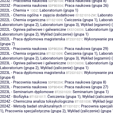
2023Z - Pracownia naukowa
:
Praca naukowa (grupa 8)
SDPB0104
2023Z - Pracownia naukowa
:
Praca naukowa (grupa 26)
SDPB0304
2022L - Chemia +
:
Laboratorium (grupa 1)
13DZ
2022L - Chemia ogólna + zajęcia dodatkowe
:
Laborato
IŚ1S21010-ZW
2022L - Chemia organiczna
:
Ćwiczenia (grupa 1)
,
Laborat
BT1S21009
Laboratorium (grupa 2)
,
Laboratorium (grupa 3)
,
Wykład (egzamin) (
2022L - Ogniwa paliwowe i galwaniczne
:
Laboratorium (g
EKS1C6036
Laboratorium (grupa 2)
,
Wykład (zaliczenie) (grupa 1)
2022L - Praca dyplomowa magisterska
:
Wykonywanie pr
BT2S31021
(grupa 7)
2022L - Pracownia naukowa
:
Praca naukowa (grupa 29)
SDPB0204
2023L - Chemia organiczna
:
Ćwiczenia (grupa 1)
,
Laborat
BT1S21009
Laboratorium (grupa 2)
,
Laboratorium (grupa 3)
,
Wykład (egzamin) (
2023L - Ogniwa paliwowe i galwaniczne
:
Laboratorium (g
EKS1C6036
Laboratorium (grupa 2)
,
Wykład (zaliczenie) (grupa 1)
2023L - Praca dyplomowa magisterska
:
Wykonywanie pr
BT2S31021
(grupa 4)
2023L - Pracownia naukowa
:
Praca naukowa (grupa 8)
SDPB0204
2023L - Pracownia naukowa
:
Praca naukowa (grupa 27)
SDPB0404
2023L - Seminarium dyplomowe
:
Seminarium (grupa 1)
BT2S31020
2024Z - Biofizyka
:
Ćwiczenia (grupa 1)
,
Wykład (zaliczenie
BT1S31017
2024Z - Chemiczna analiza toksykologiczna
:
Wykład (egz
BT1S51038
2024Z - Metody badań strukturalnych
:
Pracownia specjali
BT1S31021
1)
,
Pracownia specjalistyczna (grupa 2)
,
Wykład (zaliczenie) (grupa 