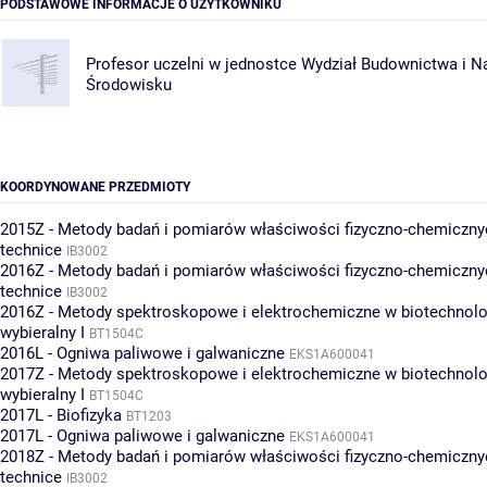
PODSTAWOWE INFORMACJE O UŻYTKOWNIKU
Profesor uczelni w jednostce
Wydział Budownictwa i N
Środowisku
KOORDYNOWANE PRZEDMIOTY
2015Z - Metody badań i pomiarów właściwości fizyczno-chemiczny
technice
IB3002
2016Z - Metody badań i pomiarów właściwości fizyczno-chemiczny
technice
IB3002
2016Z - Metody spektroskopowe i elektrochemiczne w biotechnolog
wybieralny I
BT1504C
2016L - Ogniwa paliwowe i galwaniczne
EKS1A600041
2017Z - Metody spektroskopowe i elektrochemiczne w biotechnolog
wybieralny I
BT1504C
2017L - Biofizyka
BT1203
2017L - Ogniwa paliwowe i galwaniczne
EKS1A600041
2018Z - Metody badań i pomiarów właściwości fizyczno-chemiczny
technice
IB3002