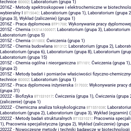
technice
:
Laboratorium (grupa 1)
IB3002
2016Z - Metody spektroskopowe i elektrochemiczne w biotechnolog
wybieralny I
:
Laboratorium (grupa 1)
,
Laboratorium (grupa 2
BT1504C
(grupa 3)
,
Wykład (zaliczenie) (grupa 1)
2016Z - Praca dyplomowa
:
Wykonywanie pracy dyplomowej 
BTP1708
2015Z - Chemia
:
Laboratorium (grupa 3)
,
Laboratorium 
EKS1A100007
Laboratorium (grupa 5)
2015Z - Chemia
:
Ćwiczenia (grupa 1)
O11003
2015Z - Chemia budowlana
:
Laboratorium (grupa 2)
,
Laborat
B01312
Laboratorium (grupa 6)
,
Laboratorium (grupa 8)
,
Laboratorium (grup
Laboratorium (grupa 15)
2015Z - Chemia ogólna i nieorganiczna
:
Ćwiczenia (grupa 1)
BT1101
(grupa 2)
2015Z - Metody badań i pomiarów właściwości fizyczno-chemiczny
technice
:
Laboratorium (grupa 1)
IB3002
2015Z - Praca dyplomowa inżynierska
:
Wykonywanie pracy 
Ś17033
(grupa 31)
2022Z - Biofizyka
:
Ćwiczenia (grupa 1)
,
Ćwiczenia (grupa 
BT1S31017
(zaliczenie) (grupa 1)
2022Z - Chemiczna analiza toksykologiczna
:
Laboratoriu
BT1S51038
Laboratorium (grupa 2)
,
Laboratorium (grupa 3)
,
Wykład (egzamin) (
2022Z - Metody badań strukturalnych
:
Pracownia specjali
BT1S31021
1)
,
Pracownia specjalistyczna (grupa 2)
,
Wykład (zaliczenie) (grupa 
2022Z - Nowoczesne metody i techniki badawcze w biotechnologii 