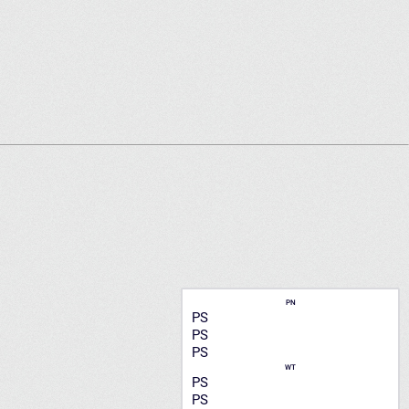
PN
PS
PS
PS
WT
PS
PS