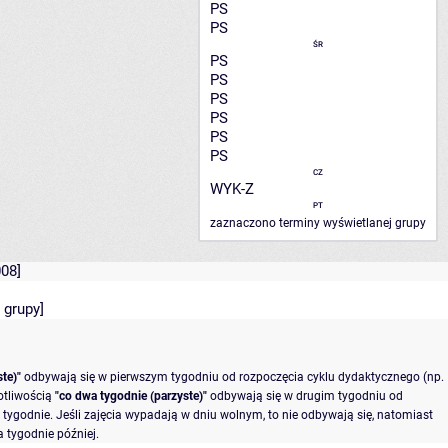
PS
PS
ŚR
PS
PS
PS
PS
PS
PS
CZ
WYK-Z
PT
zaznaczono terminy wyświetlanej grupy
08]
 grupy
]
te)"
odbywają się w pierwszym tygodniu od rozpoczęcia cyklu dydaktycznego (np.
otliwością
"co dwa tygodnie (parzyste)"
odbywają się w drugim tygodniu od
tygodnie. Jeśli zajęcia wypadają w dniu wolnym, to nie odbywają się, natomiast
 tygodnie później.