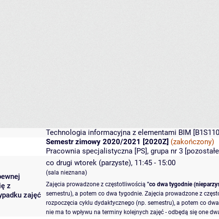
Technologia informacyjna z elementami BIM
[B1S110
Semestr zimowy 2020/2021 [2020Z]
(zakończony)
Pracownia specjalistyczna [PS], grupa nr 3 [
pozostałe
co drugi wtorek (parzyste), 11:45 - 15:00
(sala nieznana)
pewnej
Zajęcia prowadzone z częstotliwością
"co dwa tygodnie (nieparzys
ię z
semestru), a potem co dwa tygodnie. Zajęcia prowadzone z częst
ypadku zajęć
rozpoczęcia cyklu dydaktycznego (np. semestru), a potem co dwa 
nie ma to wpływu na terminy kolejnych zajęć - odbędą się one dwa