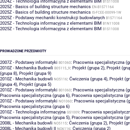
2024Z - Technologia informacyjna z elementami BIM
B1S11008
2025Z - Basics of building structure mechanics
EN-B1S71164
2025Z - Basics of building structure mechanics
IS-FCEE-00099-1W
2025Z - Podstawy mechaniki konstrukcji budowlanych
B1S71164
2025Z - Technologia informacyjna z elementami BIM
B1N11008
2025Z - Technologia informacyjna z elementami BIM
B1S11008
PROWADZONE PRZEDMIOTY
2007Z - Podstawy informatyki
:
Pracownia specjalistyczna (g
B01060
2010Z - Mechanika Budowli
:
Projekt (grupa 2)
,
Projekt (gru
B05115_9
(grupa 8)
,
Projekt (grupa 9)
2010Z - Mechanika budowli
:
Ćwiczenia (grupa 4)
,
Projekt (g
NO5116
(grupa 4)
,
Projekt (grupa 5)
2010Z - Podstawy informatyki
:
Pracownia specjalistyczna (g
B01060
Pracownia specjalistyczna (grupa 6)
,
Pracownia specjalistyczna (gr
2010Z - Podstawy informatyki
:
Pracownia specjalistyczna (g
NO1060
Pracownia specjalistyczna (grupa 6)
2010Z - Technologia informacyjna
:
Pracownia specjalistyczn
GS1009
Pracownia specjalistyczna (grupa 5)
,
Pracownia specjalistyczna (gr
2008L - Mechanika budowli
:
Ćwiczenia (grupa 2)
,
Projekt (gr
NO5115
2008L - Mechanika budowli II
:
Ćwiczenia (grupa 2)
NO6116