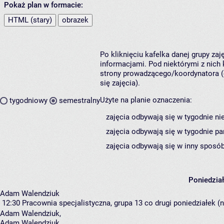
Pokaż plan w formacie:
HTML (stary)
obrazek
Po kliknięciu kafelka danej grupy za
informacjami. Pod niektórymi z nich k
strony prowadzącego/koordynatora (
się zajęcia).
Użyte na planie oznaczenia:
tygodniowy
semestralny
zajęcia odbywają się w tygodnie ni
zajęcia odbywają się w tygodnie pa
zajęcia odbywają się w inny sposób
Poniedzia
Adam Walendziuk
12:30
Pracownia specjalistyczna, grupa 13
co drugi poniedziałek (n
Adam Walendziuk
,
Adam Walendziuk