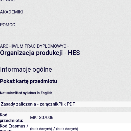
AKADEMIKI
POMOC
ARCHIWUM PRAC DYPLOMOWYCH
Organizacja produkcji - HES
Informacje ogólne
Pokaż kartę przedmiotu
Not submitted syllabus in English
Zasady zaliczenia - załącznik
Plik PDF
Kod
MK1S07006
przedmiotu:
Kod Erasmus /
/
(brak danych)
(brak danych)