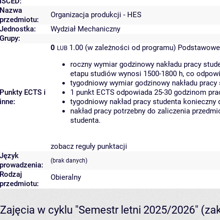
ISCED:
Nazwa
Organizacja produkcji - HES
przedmiotu:
Jednostka:
Wydział Mechaniczny
Grupy:
0
1.00 (w zależności od programu)
Podstawowe 
LUB
roczny wymiar godzinowy nakładu pracy stude
etapu studiów wynosi 1500-1800 h, co odpow
tygodniowy wymiar godzinowy nakładu pracy 
Punkty ECTS i
1 punkt ECTS odpowiada 25-30 godzinom pracy
inne:
tygodniowy nakład pracy studenta konieczny 
nakład pracy potrzebny do zaliczenia przedm
studenta.
zobacz reguły punktacji
Język
(brak danych)
prowadzenia:
Rodzaj
Obieralny
przedmiotu:
Zajęcia w cyklu "Semestr letni 2025/2026"
(za