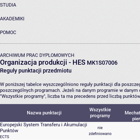
STUDIA
AKADEMIKI
POMOC
ARCHIWUM PRAC DYPLOMOWYCH
Organizacja produkcji - HES
MK1S07006
Reguły punktacji przedmiotu
W poniższej tabelce wyszczególniono reguły punktacji dla poszcz
poszczególnych programach. Jeżeli na danym programie w danym c
"Wszystkie programy", liczba ta ma precedens przed liczbą punktó
Wszystkie
Nazwa punktacji
Mechatr
programy
pie
Europejski System Transferu i Akumulacji
nie
Punktów
zdefiniowano
ECTS