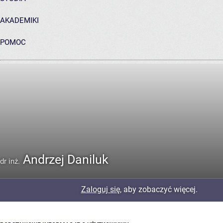
AKADEMIKI
POMOC
ARCHIWUM PRAC DYPLOMOWYCH
Andrzej Daniluk
dr inż.
Zaloguj się
, aby zobaczyć więcej.