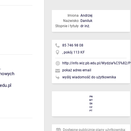
Imiona
Andrzej
Nazwisko
Daniluk
Stopnie i tytuły
dr inż.
85 746 98 08
, pokój 113 KF
http://info.wiz.pb.edu.pl/Wydzia%C5%8
.
pokaż adres email
omowych
wyślij wiadomość do użytkownika
edu.pl
PN
WT
ŚR
CZ
PT
Dostępne publicznie plany użytkownika: