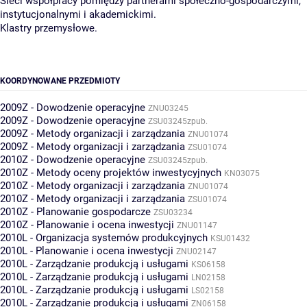
Sieci współpracy pomiędzy partnerami społeczno-gospodarczymi,
instytucjonalnymi i akademickimi.
Klastry przemysłowe.
KOORDYNOWANE PRZEDMIOTY
2009Z - Dowodzenie operacyjne
ZNU03245
2009Z - Dowodzenie operacyjne
ZSU03245zpub.
2009Z - Metody organizacji i zarządzania
ZNU01074
2009Z - Metody organizacji i zarządzania
ZSU01074
2010Z - Dowodzenie operacyjne
ZSU03245zpub.
2010Z - Metody oceny projektów inwestycyjnych
KN03075
2010Z - Metody organizacji i zarządzania
ZNU01074
2010Z - Metody organizacji i zarządzania
ZSU01074
2010Z - Planowanie gospodarcze
ZSU03234
2010Z - Planowanie i ocena inwestycji
ZNU01147
2010L - Organizacja systemów produkcyjnych
KSU01432
2010L - Planowanie i ocena inwestycji
ZNU02147
2010L - Zarządzanie produkcją i usługami
KS06158
2010L - Zarządzanie produkcją i usługami
LN02158
2010L - Zarządzanie produkcją i usługami
LS02158
2010L - Zarządzanie produkcją i usługami
ZN06158