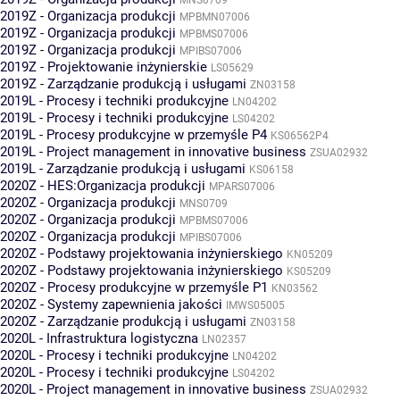
2019Z - Organizacja produkcji
MPBMN07006
2019Z - Organizacja produkcji
MPBMS07006
2019Z - Organizacja produkcji
MPIBS07006
2019Z - Projektowanie inżynierskie
LS05629
2019Z - Zarządzanie produkcją i usługami
ZN03158
2019L - Procesy i techniki produkcyjne
LN04202
2019L - Procesy i techniki produkcyjne
LS04202
2019L - Procesy produkcyjne w przemyśle P4
KS06562P4
2019L - Project management in innovative business
ZSUA02932
2019L - Zarządzanie produkcją i usługami
KS06158
2020Z - HES:Organizacja produkcji
MPARS07006
2020Z - Organizacja produkcji
MNS0709
2020Z - Organizacja produkcji
MPBMS07006
2020Z - Organizacja produkcji
MPIBS07006
2020Z - Podstawy projektowania inżynierskiego
KN05209
2020Z - Podstawy projektowania inżynierskiego
KS05209
2020Z - Procesy produkcyjne w przemyśle P1
KN03562
2020Z - Systemy zapewnienia jakości
IMWS05005
2020Z - Zarządzanie produkcją i usługami
ZN03158
2020L - Infrastruktura logistyczna
LN02357
2020L - Procesy i techniki produkcyjne
LN04202
2020L - Procesy i techniki produkcyjne
LS04202
2020L - Project management in innovative business
ZSUA02932