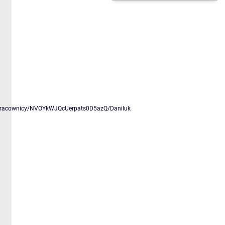
2/Pracownicy/NVOYkWJQcUerpats0D5azQ/Daniluk