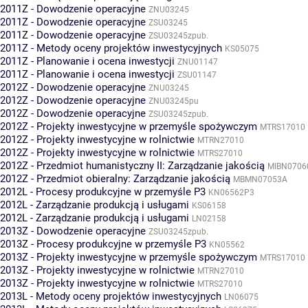
2011Z - Dowodzenie operacyjne
ZNU03245
2011Z - Dowodzenie operacyjne
ZSU03245
2011Z - Dowodzenie operacyjne
ZSU03245zpub.
2011Z - Metody oceny projektów inwestycyjnych
KS05075
2011Z - Planowanie i ocena inwestycji
ZNU01147
2011Z - Planowanie i ocena inwestycji
ZSU01147
2012Z - Dowodzenie operacyjne
ZNU03245
2012Z - Dowodzenie operacyjne
ZNU03245pu
2012Z - Dowodzenie operacyjne
ZSU03245zpub.
2012Z - Projekty inwestycyjne w przemyśle spożywczym
MTRS17010
2012Z - Projekty inwestycyjne w rolnictwie
MTRN27010
2012Z - Projekty inwestycyjne w rolnictwie
MTRS27010
2012Z - Przedmiot humanistyczny II: Zarządzanie jakością
MIBN0706
2012Z - Przedmiot obieralny: Zarządzanie jakością
MBMN07053A
2012L - Procesy produkcyjne w przemyśle P3
KN06562P3
2012L - Zarządzanie produkcją i usługami
KS06158
2012L - Zarządzanie produkcją i usługami
LN02158
2013Z - Dowodzenie operacyjne
ZSU03245zpub.
2013Z - Procesy produkcyjne w przemyśle P3
KN05562
2013Z - Projekty inwestycyjne w przemyśle spożywczym
MTRS17010
2013Z - Projekty inwestycyjne w rolnictwie
MTRN27010
2013Z - Projekty inwestycyjne w rolnictwie
MTRS27010
2013L - Metody oceny projektów inwestycyjnych
LN06075