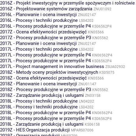
2016Z - Projekt inwestycyjny w przemyśle spożywczym i rolnictwie
2016Z - Projektowanie systemów zarządzania
ZNU01092
2016L - Planowanie i ocena inwestycji
ZNU02147
2016L - Procesy i techniki produkcyjne
LS04202
2016L - Procesy produkcyjne w przemyśle P4
KS06562P4
2017Z - Ocena efektywności przedsięwzięć
KN05566
2017Z - Procesy produkcyjne w przemyśle P3
KN05562
2017L - Planowanie i ocena inwestycji
ZNU02147
2017L - Procesy i techniki produkcyjne
LS04202
2017L - Procesy produkcyjne w przemyśle P4
KN06562P4
2017L - Procesy produkcyjne w przemyśle P4
KS06562P4
2017L - Project management in innovative business
ZSUA02932
2018Z - Metody oceny projektów inwestycyjnych
KS05075
2018Z - Ocena efektywności przedsięwzięć
KN05566
2018Z - Planowanie i ocena inwestycji
ZNU01147
2018Z - Procesy produkcyjne w przemyśle P3
KN05562
2018Z - Zarządzanie produkcją i usługami
ZN03158
2018L - Procesy i techniki produkcyjne
LN04202
2018L - Procesy i techniki produkcyjne
LS04202
2018L - Procesy produkcyjne w przemyśle P4
KN06562P4
2018L - Procesy produkcyjne w przemyśle P4
KS06562P4
2018L - Zarządzanie produkcją i usługami
KS06158
2019Z - HES:Organizacja produkcji
MPARS07006
2019Z - Organizacja produkcji
MNS0709