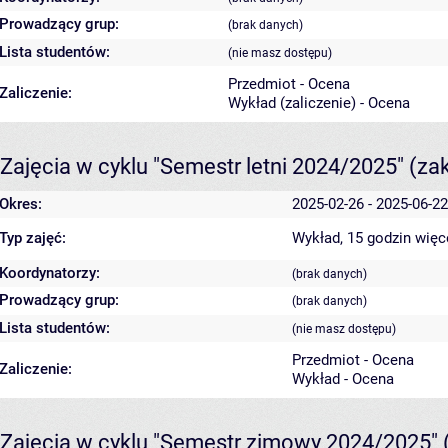
Prowadzący grup:
(brak danych)
Lista studentów:
(nie masz dostępu)
Przedmiot - Ocena
Zaliczenie:
Wykład (zaliczenie) - Ocena
Zajęcia w cyklu "Semestr letni 2024/2025"
(za
Okres:
2025-02-26 - 2025-06-22
Typ zajęć:
Wykład, 15 godzin
więc
Koordynatorzy:
(brak danych)
Prowadzący grup:
(brak danych)
Lista studentów:
(nie masz dostępu)
Przedmiot - Ocena
Zaliczenie:
Wykład - Ocena
Zajęcia w cyklu "Semestr zimowy 2024/2025"