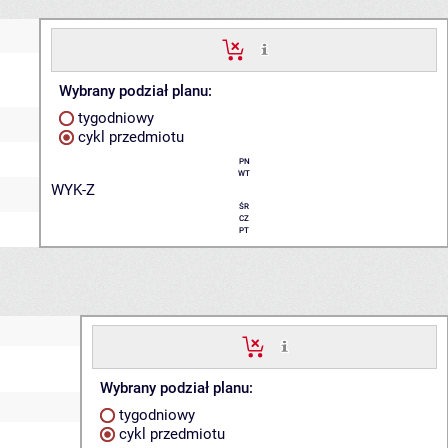
Wybrany podział planu:
tygodniowy
cykl przedmiotu
PN
WT
WYK-Z
ŚR
CZ
PT
Wybrany podział planu:
tygodniowy
cykl przedmiotu