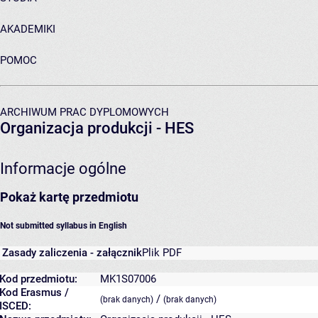
AKADEMIKI
POMOC
ARCHIWUM PRAC DYPLOMOWYCH
Organizacja produkcji - HES
Informacje ogólne
Pokaż kartę przedmiotu
Not submitted syllabus in English
Zasady zaliczenia - załącznik
Plik PDF
Kod przedmiotu:
MK1S07006
Kod Erasmus /
/
(brak danych)
(brak danych)
ISCED: