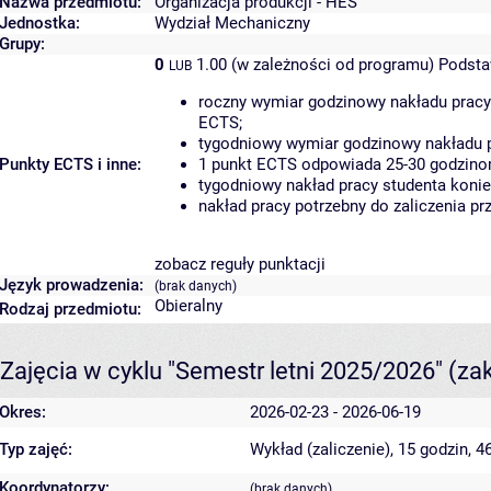
Nazwa przedmiotu:
Organizacja produkcji - HES
Jednostka:
Wydział Mechaniczny
Grupy:
0
1.00 (w zależności od programu)
Podsta
LUB
roczny wymiar godzinowy nakładu pracy
ECTS;
tygodniowy wymiar godzinowy nakładu p
Punkty ECTS i inne:
1 punkt ECTS odpowiada 25-30 godzinom
tygodniowy nakład pracy studenta konie
nakład pracy potrzebny do zaliczenia p
zobacz reguły punktacji
Język prowadzenia:
(brak danych)
Obieralny
Rodzaj przedmiotu:
Zajęcia w cyklu "Semestr letni 2025/2026"
(za
Okres:
2026-02-23 - 2026-06-19
Typ zajęć:
Wykład (zaliczenie), 15 godzin, 
Koordynatorzy:
(brak danych)