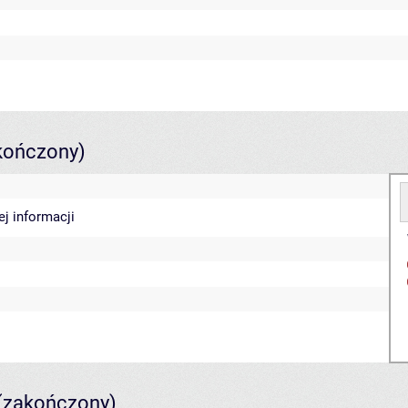
kończony)
ej informacji
(zakończony)