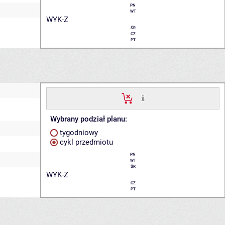
PN
WT
WYK-Z
ŚR
CZ
PT
Wybrany podział planu:
tygodniowy
cykl przedmiotu
PN
WT
ŚR
WYK-Z
CZ
PT