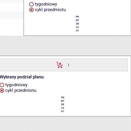
tygodniowy
cykl przedmiotu
PN
WT
ŚR
CZ
PT
Wybrany podział planu:
tygodniowy
cykl przedmiotu
PN
WT
ŚR
CZ
PT