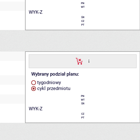
PN
WT
WYK-Z
ŚR
CZ
PT
Wybrany podział planu:
tygodniowy
cykl przedmiotu
PN
WT
ŚR
WYK-Z
CZ
PT