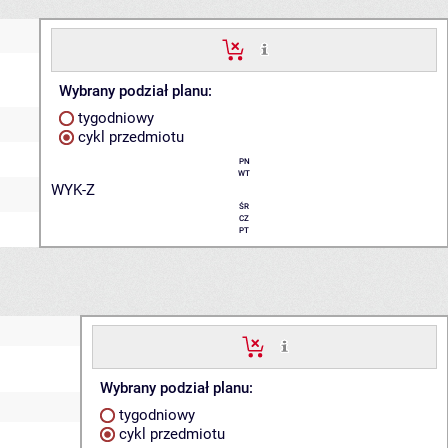
Wybrany podział planu:
tygodniowy
cykl przedmiotu
PN
WT
WYK-Z
ŚR
CZ
PT
Wybrany podział planu:
tygodniowy
cykl przedmiotu