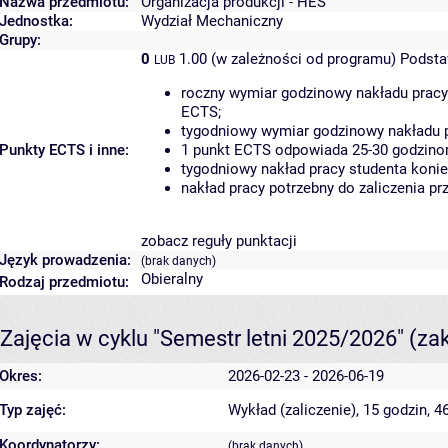
Nazwa przedmiotu:
Organizacja produkcji - HES
Jednostka:
Wydział Mechaniczny
Grupy:
0
1.00 (w zależności od programu)
Podsta
LUB
roczny wymiar godzinowy nakładu pracy
ECTS;
tygodniowy wymiar godzinowy nakładu p
Punkty ECTS i inne:
1 punkt ECTS odpowiada 25-30 godzinom
tygodniowy nakład pracy studenta konie
nakład pracy potrzebny do zaliczenia p
zobacz reguły punktacji
Język prowadzenia:
(brak danych)
Obieralny
Rodzaj przedmiotu:
Zajęcia w cyklu "Semestr letni 2025/2026"
(za
Okres:
2026-02-23 - 2026-06-19
Typ zajęć:
Wykład (zaliczenie), 15 godzin, 
Koordynatorzy:
(brak danych)