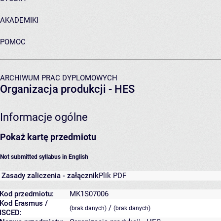
AKADEMIKI
POMOC
ARCHIWUM PRAC DYPLOMOWYCH
Organizacja produkcji - HES
Informacje ogólne
Pokaż kartę przedmiotu
Not submitted syllabus in English
Zasady zaliczenia - załącznik
Plik PDF
Kod przedmiotu:
MK1S07006
Kod Erasmus /
/
(brak danych)
(brak danych)
ISCED: