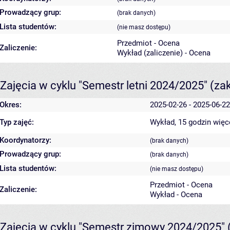
Prowadzący grup:
(brak danych)
Lista studentów:
(nie masz dostępu)
Przedmiot - Ocena
Zaliczenie:
Wykład (zaliczenie) - Ocena
Zajęcia w cyklu "Semestr letni 2024/2025"
(za
Okres:
2025-02-26 - 2025-06-22
Typ zajęć:
Wykład, 15 godzin
więc
Koordynatorzy:
(brak danych)
Prowadzący grup:
(brak danych)
Lista studentów:
(nie masz dostępu)
Przedmiot - Ocena
Zaliczenie:
Wykład - Ocena
Zajęcia w cyklu "Semestr zimowy 2024/2025"