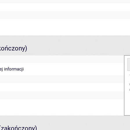
kończony)
ej informacji
(zakończony)