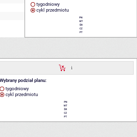
tygodniowy
cykl przedmiotu
PN
WT
ŚR
CZ
PT
Wybrany podział planu:
tygodniowy
cykl przedmiotu
PN
WT
ŚR
CZ
PT