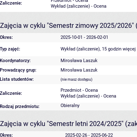
Przedmiot - Ocena
Zaliczenie:
Wykład (zaliczenie) - Ocena
Zajęcia w cyklu "Semestr zimowy 2025/2026"
Okres:
2025-10-01 - 2026-02-01
Typ zajęć:
Wykład (zaliczenie), 15 godzin
więcej
Koordynatorzy:
Mirosława Laszuk
Prowadzący grup:
Mirosława Laszuk
Lista studentów:
(nie masz dostępu)
Przedmiot - Ocena
Zaliczenie:
Wykład (zaliczenie) - Ocena
Obieralny
Rodzaj przedmiotu:
Zajęcia w cyklu "Semestr letni 2024/2025"
(za
Okres:
2025-02-26 - 2025-06-22