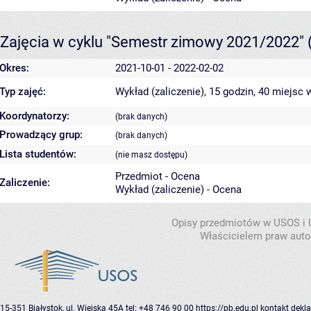
Zajęcia w cyklu "Semestr zimowy 2021/2022"
Okres:
2021-10-01 - 2022-02-02
Typ zajęć:
Wykład (zaliczenie), 15 godzin, 40 miejsc
w
Koordynatorzy:
(brak danych)
Prowadzący grup:
(brak danych)
Lista studentów:
(nie masz dostępu)
Przedmiot - Ocena
Zaliczenie:
Wykład (zaliczenie) - Ocena
Opisy przedmiotów w USOS i
Właścicielem praw autor
15-351 Białystok, ul. Wiejska 45A
tel: +48 746 90 00
https://pb.edu.pl
kontakt
dekla