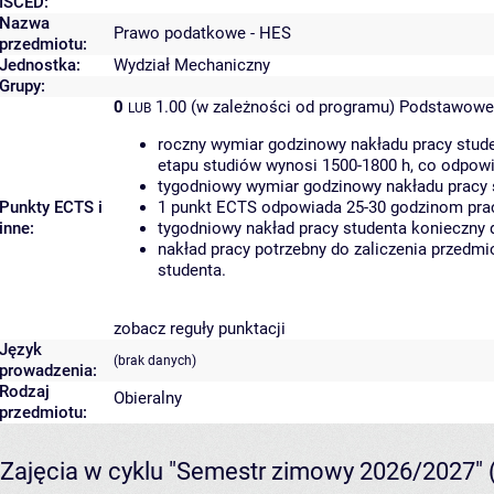
ISCED:
Nazwa
Prawo podatkowe - HES
przedmiotu:
Jednostka:
Wydział Mechaniczny
Grupy:
0
1.00 (w zależności od programu)
Podstawowe 
LUB
roczny wymiar godzinowy nakładu pracy stude
etapu studiów wynosi 1500-1800 h, co odpow
tygodniowy wymiar godzinowy nakładu pracy 
Punkty ECTS i
1 punkt ECTS odpowiada 25-30 godzinom pracy
inne:
tygodniowy nakład pracy studenta konieczny 
nakład pracy potrzebny do zaliczenia przedm
studenta.
zobacz reguły punktacji
Język
(brak danych)
prowadzenia:
Rodzaj
Obieralny
przedmiotu:
Zajęcia w cyklu "Semestr zimowy 2026/2027"