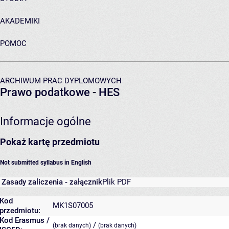
AKADEMIKI
POMOC
ARCHIWUM PRAC DYPLOMOWYCH
Prawo podatkowe - HES
Informacje ogólne
Pokaż kartę przedmiotu
Not submitted syllabus in English
Zasady zaliczenia - załącznik
Plik PDF
Kod
MK1S07005
przedmiotu:
Kod Erasmus /
/
(brak danych)
(brak danych)