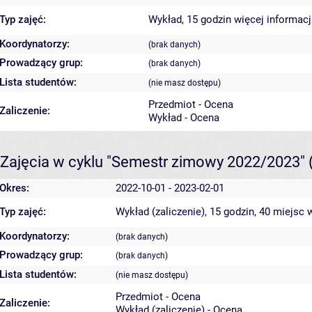
Typ zajęć:
Wykład, 15 godzin
więcej informacj
Koordynatorzy:
(brak danych)
Prowadzący grup:
(brak danych)
Lista studentów:
(nie masz dostępu)
Przedmiot - Ocena
Zaliczenie:
Wykład - Ocena
Zajęcia w cyklu "Semestr zimowy 2022/2023"
Okres:
2022-10-01 - 2023-02-01
Typ zajęć:
Wykład (zaliczenie), 15 godzin, 40 miejsc
w
Koordynatorzy:
(brak danych)
Prowadzący grup:
(brak danych)
Lista studentów:
(nie masz dostępu)
Przedmiot - Ocena
Zaliczenie:
Wykład (zaliczenie) - Ocena