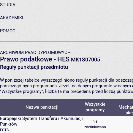
STUDIA
AKADEMIKI
POMOC
ARCHIWUM PRAC DYPLOMOWYCH
Prawo podatkowe - HES
MK1S07005
Reguły punktacji przedmiotu
W poniższej tabelce wyszczególniono reguły punktacji dla poszcz
poszczególnych programach. Jeżeli na danym programie w danym c
"Wszystkie programy", liczba ta ma precedens przed liczbą punktó
Wszystkie
Nazwa punktacji
Mechatr
programy
pie
Europejski System Transferu i Akumulacji
nie
Punktów
zdefiniowano
ECTS