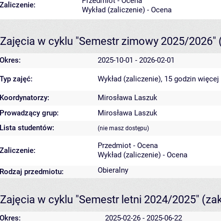
Przedmiot - Ocena
Zaliczenie:
Wykład (zaliczenie) - Ocena
Zajęcia w cyklu "Semestr zimowy 2025/2026"
Okres:
2025-10-01 - 2026-02-01
Typ zajęć:
Wykład (zaliczenie), 15 godzin
więcej
Koordynatorzy:
Mirosława Laszuk
Prowadzący grup:
Mirosława Laszuk
Lista studentów:
(nie masz dostępu)
Przedmiot - Ocena
Zaliczenie:
Wykład (zaliczenie) - Ocena
Obieralny
Rodzaj przedmiotu:
Zajęcia w cyklu "Semestr letni 2024/2025"
(za
Okres:
2025-02-26 - 2025-06-22