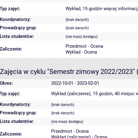
Typ zajęć:
Wykład, 15 godzin
więcej informacj
Koordynatorzy:
(brak danych)
Prowadzący grup:
(brak danych)
Lista studentów:
(nie masz dostępu)
Przedmiot - Ocena
Zaliczenie:
Wykład - Ocena
Zajęcia w cyklu "Semestr zimowy 2022/2023"
Okres:
2022-10-01 - 2023-02-01
Typ zajęć:
Wykład (zaliczenie), 15 godzin, 40 miejsc
w
Koordynatorzy:
(brak danych)
Prowadzący grup:
(brak danych)
Lista studentów:
(nie masz dostępu)
Przedmiot - Ocena
Zaliczenie:
Wykład (zaliczenie) - Ocena