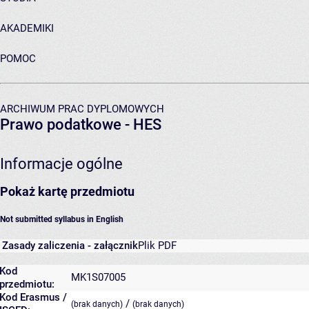
AKADEMIKI
POMOC
ARCHIWUM PRAC DYPLOMOWYCH
Prawo podatkowe - HES
Informacje ogólne
Pokaż kartę przedmiotu
Not submitted syllabus in English
Zasady zaliczenia - załącznik
Plik PDF
Kod
MK1S07005
przedmiotu:
Kod Erasmus /
/
(brak danych)
(brak danych)