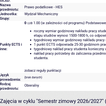
ISCED:
Nazwa
Prawo podatkowe - HES
przedmiotu:
Jednostka:
Wydział Mechaniczny
Grupy:
0
1.00 (w zależności od programu)
Podstawowe 
LUB
roczny wymiar godzinowy nakładu pracy stude
etapu studiów wynosi 1500-1800 h, co odpow
tygodniowy wymiar godzinowy nakładu pracy 
Punkty ECTS i
1 punkt ECTS odpowiada 25-30 godzinom pracy
inne:
tygodniowy nakład pracy studenta konieczny 
nakład pracy potrzebny do zaliczenia przedm
studenta.
zobacz reguły punktacji
Język
(brak danych)
prowadzenia:
Rodzaj
Obieralny
przedmiotu:
Zajęcia w cyklu "Semestr zimowy 2026/2027"