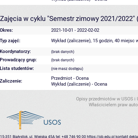
Zajęcia w cyklu "Semestr zimowy 2021/2022"
Okres:
2021-10-01 - 2022-02-02
Typ zajęć:
Wykład (zaliczenie), 15 godzin, 40 miejsc
w
Koordynatorzy:
(brak danych)
Prowadzący grup:
(brak danych)
Lista studentów:
(nie masz dostępu)
Przedmiot - Ocena
Zaliczenie:
Wykład (zaliczenie) - Ocena
Opisy przedmiotów w USOS i
Właścicielem praw autor
15-351 Białystok, ul. Wiejska 45A
tel: +48 746 90 00
https://pb.edu.pl
kontakt
dekla