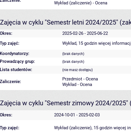
Zaliczenie:
Wykład (zaliczenie) - Ocena
Zajęcia w cyklu "Semestr letni 2024/2025"
(za
Okres:
2025-02-26 - 2025-06-22
Typ zajęć:
Wykład, 15 godzin
więcej informacj
Koordynatorzy:
(brak danych)
Prowadzący grup:
(brak danych)
Lista studentów:
(nie masz dostępu)
Przedmiot - Ocena
Zaliczenie:
Wykład - Ocena
Zajęcia w cyklu "Semestr zimowy 2024/2025"
Okres:
2024-10-01 - 2025-02-03
Typ zajęć:
Wykład (zaliczenie), 15 godzin
więcej i