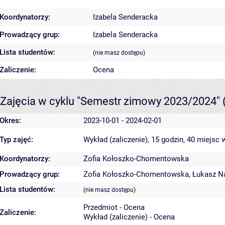
Koordynatorzy:
Izabela Senderacka
Prowadzący grup:
Izabela Senderacka
Lista studentów:
(nie masz dostępu)
Zaliczenie:
Ocena
Zajęcia w cyklu "Semestr zimowy 2023/2024"
Okres:
2023-10-01 - 2024-02-01
Typ zajęć:
Wykład (zaliczenie), 15 godzin, 40 miejsc
w
Koordynatorzy:
Zofia Kołoszko-Chomentowska
Prowadzący grup:
Zofia Kołoszko-Chomentowska
,
Łukasz N
Lista studentów:
(nie masz dostępu)
Przedmiot - Ocena
Zaliczenie:
Wykład (zaliczenie) - Ocena