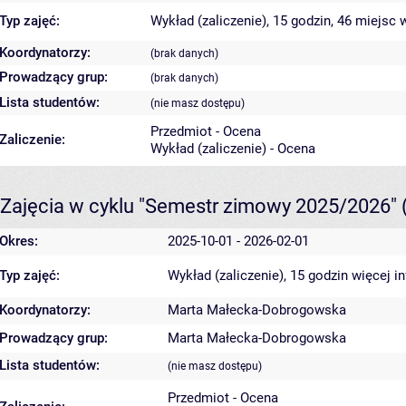
Typ zajęć:
Wykład (zaliczenie), 15 godzin, 46 miejsc
w
Koordynatorzy:
(brak danych)
Prowadzący grup:
(brak danych)
Lista studentów:
(nie masz dostępu)
Przedmiot - Ocena
Zaliczenie:
Wykład (zaliczenie) - Ocena
Zajęcia w cyklu "Semestr zimowy 2025/2026"
Okres:
2025-10-01 - 2026-02-01
Typ zajęć:
Wykład (zaliczenie), 15 godzin
więcej i
Koordynatorzy:
Marta Małecka-Dobrogowska
Prowadzący grup:
Marta Małecka-Dobrogowska
Lista studentów:
(nie masz dostępu)
Przedmiot - Ocena