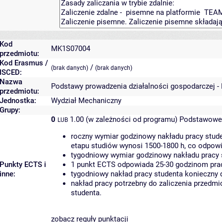
Kod
MK1S07004
przedmiotu:
Kod Erasmus /
/
(brak danych)
(brak danych)
ISCED:
Nazwa
Podstawy prowadzenia działalności gospodarczej -
przedmiotu:
Jednostka:
Wydział Mechaniczny
Grupy:
0
1.00 (w zależności od programu)
Podstawowe 
LUB
roczny wymiar godzinowy nakładu pracy stude
etapu studiów wynosi 1500-1800 h, co odpow
tygodniowy wymiar godzinowy nakładu pracy 
Punkty ECTS i
1 punkt ECTS odpowiada 25-30 godzinom pracy
inne:
tygodniowy nakład pracy studenta konieczny 
nakład pracy potrzebny do zaliczenia przedm
studenta.
zobacz reguły punktacji