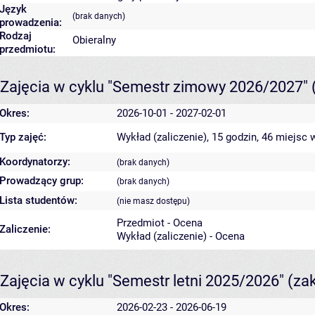
Język
(brak danych)
prowadzenia:
Rodzaj
Obieralny
przedmiotu:
Zajęcia w cyklu "Semestr zimowy 2026/2027"
Okres:
2026-10-01 - 2027-02-01
Typ zajęć:
Wykład (zaliczenie), 15 godzin, 46 miejsc
w
Koordynatorzy:
(brak danych)
Prowadzący grup:
(brak danych)
Lista studentów:
(nie masz dostępu)
Przedmiot - Ocena
Zaliczenie:
Wykład (zaliczenie) - Ocena
Zajęcia w cyklu "Semestr letni 2025/2026"
(za
Okres:
2026-02-23 - 2026-06-19