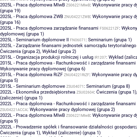
2025L - Praca dyplomowa MIwB
:
Wykonywanie pracy 
ZS06221MIwB
(grupa 19)
2025L - Praca dyplomowa ZWB
:
Wykonywanie pracy 
ZNU04221ZWB
(grupa 16)
2025L - Praca dyplomowa zarządzanie finansami
:
Wykony
FS06221ZF
dyplomowej (grupa 1)
2025L - Seminarium dyplomowe II
:
Seminarium (grupa 1)
FN06071
2025L - Zarządzanie finansami jednostek samorządu terytorialnego
Ćwiczenia (grupa 2)
,
Wykład (grupa 2)
2015L - Organizacja produkcji rolniczej i usług
:
Wykład (zalicz
IR1207
2015L - Praca dyplomowa - Rachunkowość i zarządzanie finansami
Wykonywanie pracy dyplomowej (grupa 6)
2015L - Praca dyplomowa RiZF
:
Wykonywanie pracy d
ZNU04221RiZF
(grupa 5)
2015L - Seminarium dyplomowe
:
Seminarium (grupa 8)
ZSU04071
2022L - Ekonomika przedsiębiorstwa
:
Ćwiczenia (grupa 1)
ZSU02604
(zaliczenie) (grupa 1)
2022L - Praca dyplomowa - Rachunkowość i zarządzanie finansam
:
Wykonywanie pracy dyplomowej (grupa 2)
ZSU04221ACCA
2022L - Praca dyplomowa MIwB
:
Wykonywanie pracy 
ZS06221MIwB
(grupa 9)
2022L - Prowadzenie spółek i finansowanie działalności gospodarc
Ćwiczenia (grupa 1)
,
Wykład (zaliczenie) (grupa 1)