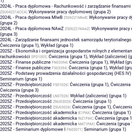
1)
2024L - Praca dyplomowa - Rachunkowość i zarządzanie finansam
:
Wykonywanie pracy dyplomowej (grupa 2)
ZSU04221ACCA
2024L - Praca dyplomowa MIwB
:
Wykonywanie pracy 
ZS06221MIwB
(grupa 2)
2024L - Praca dyplomowa NAwZ
:
Wykonywanie pracy
ZS06221NAwZ
(grupa 3)
2024L - Zarządzanie finansami jednostek samorządu terytorialnego
Ćwiczenia (grupa 1)
,
Wykład (grupa 1)
2025Z - Ekonomika i organizacja gospodarstw rolnych z elementa
rachunkowości
:
Ćwiczenia (grupa 1)
,
Wykład (zaliczenie) (g
SPD1005
2025Z - Finanse publiczne
:
Ćwiczenia (grupa 1)
,
Wykład (gr
FN03394
2025Z - Finanse publiczne
:
Ćwiczenia (grupa 1)
,
Wykład (gru
FS03394
2025Z - Podstawy prowadzenia działalności gospodarczej (HES IV)
Seminarium (grupa 1)
2025Z - Przedsiębiorczość
:
Ćwiczenia (grupa 1)
,
Ćwiczenia 
FS01026
Ćwiczenia (grupa 3)
2025Z - Przedsiębiorczość
:
Wykład (zaliczenie) (grupa 1)
LN07026
2025Z - Przedsiębiorczość
:
Ćwiczenia (grupa 1)
ZNU03026
2025Z - Przedsiębiorczość
:
Ćwiczenia (grupa 1)
,
Ćwiczenia
ZSU03026
2025Z - Przedsiębiorczość akademicka
:
Ćwiczenia (grupa 1)
IE1PAK
2025Z - Przedsiębiorczość akademicka
:
Ćwiczenia (grupa 1
INZ1PAK
2025Z - Przedsiębiorczość akademicka
:
Ćwiczenia (grupa 
MAT1PAK
2025Z - Seminarium dyplomowe I
:
Seminarium (grupa 1)
FN05071