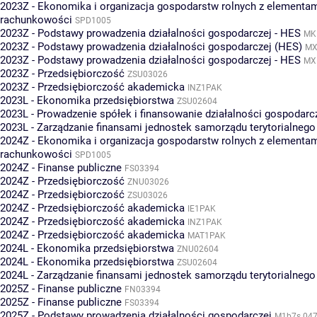
2023Z - Ekonomika i organizacja gospodarstw rolnych z elementa
rachunkowości
SPD1005
2023Z - Podstawy prowadzenia działalności gospodarczej - HES
MK
2023Z - Podstawy prowadzenia działalności gospodarczej (HES)
MX
2023Z - Podstawy prowadzenia działalności gospodarczej - HES
MX
2023Z - Przedsiębiorczość
ZSU03026
2023Z - Przedsiębiorczość akademicka
INZ1PAK
2023L - Ekonomika przedsiębiorstwa
ZSU02604
2023L - Prowadzenie spółek i finansowanie działalności gospodarc
2023L - Zarządzanie finansami jednostek samorządu terytorialnego
2024Z - Ekonomika i organizacja gospodarstw rolnych z elementa
rachunkowości
SPD1005
2024Z - Finanse publiczne
FS03394
2024Z - Przedsiębiorczość
ZNU03026
2024Z - Przedsiębiorczość
ZSU03026
2024Z - Przedsiębiorczość akademicka
IE1PAK
2024Z - Przedsiębiorczość akademicka
INZ1PAK
2024Z - Przedsiębiorczość akademicka
MAT1PAK
2024L - Ekonomika przedsiębiorstwa
ZNU02604
2024L - Ekonomika przedsiębiorstwa
ZSU02604
2024L - Zarządzanie finansami jednostek samorządu terytorialnego
2025Z - Finanse publiczne
FN03394
2025Z - Finanse publiczne
FS03394
2025Z - Podstawy prowadzenia działalności gospodarczej
M1b7s.047