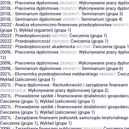
2010L - Pracownia dyplomowa
:
Wykonywanie pracy dyplo
ZNU04221
2010L - Pracownia dyplomowa
:
Wykonywanie pracy dyplo
ZSU04221
2010L - Seminarium dyplomowe
:
Seminarium (grupa 3)
ZNU04071
2010L - Seminarium dyplomowe
:
Seminarium (grupa 4)
ZSU04071
2022Z - Analiza ekonomiczno-finansowa przedsiębiorstwa
IMS05871
(grupa 1)
,
Wykład (egzamin) (grupa 1)
2022Z - Przedsiębiorczość
:
Ćwiczenia (grupa 1)
MAT2PRZ
2022Z - Przedsiębiorczość
:
Ćwiczenia (grupa 1)
ZSU03026
2022Z - Przedsiębiorczość akademicka
:
Ćwiczenia (grupa 1
INZ1PAK
2009L - Pracownia dyplomowa
:
Wykonywanie pracy dyplo
ZNU04221
12)
2009L - Pracownia dyplomowa
:
Wykonywanie pracy dyplo
ZSU04221
2009L - Seminarium dyplomowe
:
Seminarium (grupa 6)
ZNU04071
2021L - Ekonomika przedsiębiorstwa meblarskiego
:
Ćwicz
IMS04867
Wykład (zaliczenie) (grupa 1)
2021L - Praca dyplomowa - Rachunkowość i zarządzanie finansam
:
Wykonywanie pracy dyplomowej (grupa 2)
ZSU04221ACCA
2021L - Prowadzenie spółek i finansowanie działalności gospodarc
Ćwiczenia (grupa 1)
,
Wykład (zaliczenie) (grupa 1)
2021L - Prowadzenie spółek i finansowanie działalności gospodarc
Ćwiczenia (grupa 1)
,
Wykład (zaliczenie) (grupa 1)
2021L - Zarządzanie finansami jednostek samorządu terytorialnego
Ćwiczenia (grupa 1)
,
Wykład (grupa 1)
2006L - Zarządzanie finansami publicznymi
:
Ćwiczenia (g
ZSUL02112