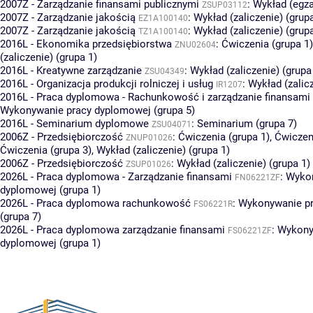
2007Z - Zarządzanie finansami publicznymi
:
Wykład (egza
ZSUP03112
2007Z - Zarządzanie jakością
:
Wykład (zaliczenie) (grup
EZ1A100140
2007Z - Zarządzanie jakością
:
Wykład (zaliczenie) (grup
TZ1A100140
2016L - Ekonomika przedsiębiorstwa
:
Ćwiczenia (grupa 1)
ZNU02604
(zaliczenie) (grupa 1)
2016L - Kreatywne zarządzanie
:
Wykład (zaliczenie) (grupa
ZSU04349
2016L - Organizacja produkcji rolniczej i usług
:
Wykład (zalicz
IR1207
2016L - Praca dyplomowa - Rachunkowość i zarządzanie finansami
Wykonywanie pracy dyplomowej (grupa 5)
2016L - Seminarium dyplomowe
:
Seminarium (grupa 7)
ZSU04071
2006Z - Przedsiębiorczość
:
Ćwiczenia (grupa 1)
,
Ćwiczen
ZNUP01026
Ćwiczenia (grupa 3)
,
Wykład (zaliczenie) (grupa 1)
2006Z - Przedsiębiorczość
:
Wykład (zaliczenie) (grupa 1)
ZSUP01026
2026L - Praca dyplomowa - Zarządzanie finansami
:
Wykon
FN06221ZF
dyplomowej (grupa 1)
2026L - Praca dyplomowa rachunkowość
:
Wykonywanie p
FS06221R
(grupa 7)
2026L - Praca dyplomowa zarządzanie finansami
:
Wykony
FS06221ZF
dyplomowej (grupa 1)