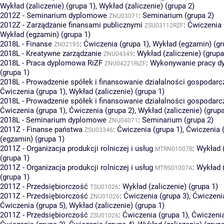
Wykład (zaliczenie) (grupa 1)
,
Wykład (zaliczenie) (grupa 2)
2012Z - Seminarium dyplomowe
:
Seminarium (grupa 2)
ZNU03071
2012Z - Zarządzanie finansami publicznymi
:
Ćwiczenia 
ZSU03112RZF
Wykład (egzamin) (grupa 1)
2018L - Finanse
:
Ćwiczenia (grupa 1)
,
Wykład (egzamin) (gr
ZN02195
2018L - Kreatywne zarządzanie
:
Wykład (zaliczenie) (grupa
ZNU04349
2018L - Praca dyplomowa RiZF
:
Wykonywanie pracy d
ZNU04221RiZF
(grupa 1)
2018L - Prowadzenie spółek i finansowanie działalności gospodarc
Ćwiczenia (grupa 1)
,
Wykład (zaliczenie) (grupa 1)
2018L - Prowadzenie spółek i finansowanie działalności gospodarc
Ćwiczenia (grupa 1)
,
Ćwiczenia (grupa 2)
,
Wykład (zaliczenie) (grupa
2018L - Seminarium dyplomowe
:
Seminarium (grupa 2)
ZNU04071
2011Z - Finanse państwa
:
Ćwiczenia (grupa 1)
,
Ćwiczenia (
ZSU03346
(egzamin) (grupa 1)
2011Z - Organizacja produkcji rolniczej i usług
:
Wykład (
MTRN01007B
(grupa 1)
2011Z - Organizacja produkcji rolniczej i usług
:
Wykład (
MTRSO1007A
(grupa 1)
2011Z - Przedsiębiorczość
:
Wykład (zaliczenie) (grupa 1)
TSU01026
2011Z - Przedsiębiorczość
:
Ćwiczenia (grupa 3)
,
Ćwiczenia
ZNU01026
Ćwiczenia (grupa 5)
,
Wykład (zaliczenie) (grupa 1)
2011Z - Przedsiębiorczość
:
Ćwiczenia (grupa 1)
,
Ćwiczenia
ZSU01026