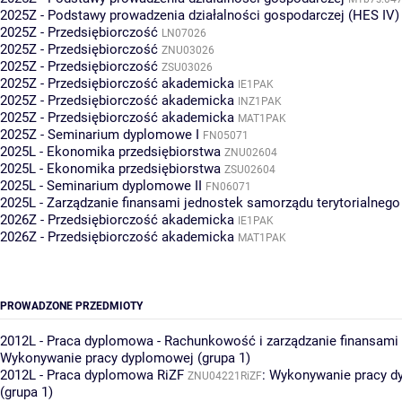
2025Z - Podstawy prowadzenia działalności gospodarczej (HES IV)
2025Z - Przedsiębiorczość
LN07026
2025Z - Przedsiębiorczość
ZNU03026
2025Z - Przedsiębiorczość
ZSU03026
2025Z - Przedsiębiorczość akademicka
IE1PAK
2025Z - Przedsiębiorczość akademicka
INZ1PAK
2025Z - Przedsiębiorczość akademicka
MAT1PAK
2025Z - Seminarium dyplomowe I
FN05071
2025L - Ekonomika przedsiębiorstwa
ZNU02604
2025L - Ekonomika przedsiębiorstwa
ZSU02604
2025L - Seminarium dyplomowe II
FN06071
2025L - Zarządzanie finansami jednostek samorządu terytorialnego
2026Z - Przedsiębiorczość akademicka
IE1PAK
2026Z - Przedsiębiorczość akademicka
MAT1PAK
PROWADZONE PRZEDMIOTY
2012L - Praca dyplomowa - Rachunkowość i zarządzanie finansami
Wykonywanie pracy dyplomowej (grupa 1)
2012L - Praca dyplomowa RiZF
:
Wykonywanie pracy d
ZNU04221RiZF
(grupa 1)