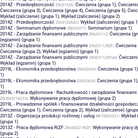
2014Z - Przedsiębiorczość
:
Ćwiczenia (grupa 1)
,
Ćwiczenia
ZSU01026
Ćwiczenia (grupa 3)
,
Ćwiczenia (grupa 4)
,
Ćwiczenia (grupa 5)
,
Ćwic
Wykład (zaliczenie) (grupa 1)
,
Wykład (zaliczenie) (grupa 2)
2014Z - Przedsiębiorczość
:
Wykład (zaliczenie) (grupa 1
ZSU01026AC
2014Z - Seminarium dyplomowe
:
Seminarium (grupa 1)
ZNU03071
2014Z - Zarządzanie finansami publicznymi
:
Ćwiczenia (gr
ZNU03112
(egzamin) (grupa 1)
2014Z - Zarządzanie finansami publicznymi
:
Ćwiczenia 
ZSU03112RZF
Ćwiczenia (grupa 2)
,
Wykład (egzamin) (grupa 1)
2014Z - Zarządzanie finansami publicznymi
:
Ćwiczeni
ZSU03112ZPubl
Wykład (egzamin) (grupa 1)
2019L - Ekonomika przedsiębiorstwa
:
Ćwiczenia (grupa 1)
ZNU02604
1)
2019L - Ekonomika przedsiębiorstwa
:
Ćwiczenia (grupa 1)
ZSU02604
1)
2019L - Praca dyplomowa - Rachunkowość i zarządzanie finansam
:
Wykonywanie pracy dyplomowej (grupa 2)
ZSU04221ACCA
2019L - Prowadzenie spółek i finansowanie działalności gospodarc
Ćwiczenia (grupa 1)
,
Ćwiczenia (grupa 2)
,
Wykład (zaliczenie) (grupa
2013Z - Organizacja produkcji roślinnej i usług
:
Wykład (
MKTRS03021
(grupa 1)
2013Z - Praca dyplomowa RiZF
:
Wykonywanie pracy d
ZNU04221RiZF
(grupa 2)