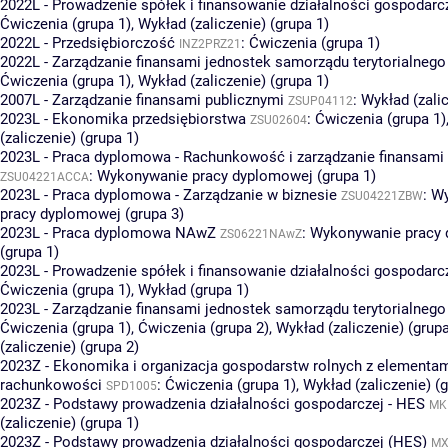
2022L - Prowadzenie spółek i finansowanie działalności gospodarc
Ćwiczenia (grupa 1)
,
Wykład (zaliczenie) (grupa 1)
2022L - Przedsiębiorczość
:
Ćwiczenia (grupa 1)
INZ2PRZ21
2022L - Zarządzanie finansami jednostek samorządu terytorialnego
Ćwiczenia (grupa 1)
,
Wykład (zaliczenie) (grupa 1)
2007L - Zarządzanie finansami publicznymi
:
Wykład (zalic
ZSUP04112
2023L - Ekonomika przedsiębiorstwa
:
Ćwiczenia (grupa 1)
ZSU02604
(zaliczenie) (grupa 1)
2023L - Praca dyplomowa - Rachunkowość i zarządzanie finansam
:
Wykonywanie pracy dyplomowej (grupa 1)
ZSU04221ACCA
2023L - Praca dyplomowa - Zarządzanie w biznesie
:
Wy
ZSU04221ZBW
pracy dyplomowej (grupa 3)
2023L - Praca dyplomowa NAwZ
:
Wykonywanie pracy
ZS06221NAwZ
(grupa 1)
2023L - Prowadzenie spółek i finansowanie działalności gospodarc
Ćwiczenia (grupa 1)
,
Wykład (grupa 1)
2023L - Zarządzanie finansami jednostek samorządu terytorialnego
Ćwiczenia (grupa 1)
,
Ćwiczenia (grupa 2)
,
Wykład (zaliczenie) (grupa
(zaliczenie) (grupa 2)
2023Z - Ekonomika i organizacja gospodarstw rolnych z elementa
rachunkowości
:
Ćwiczenia (grupa 1)
,
Wykład (zaliczenie) (g
SPD1005
2023Z - Podstawy prowadzenia działalności gospodarczej - HES
MK
(zaliczenie) (grupa 1)
2023Z - Podstawy prowadzenia działalności gospodarczej (HES)
MX