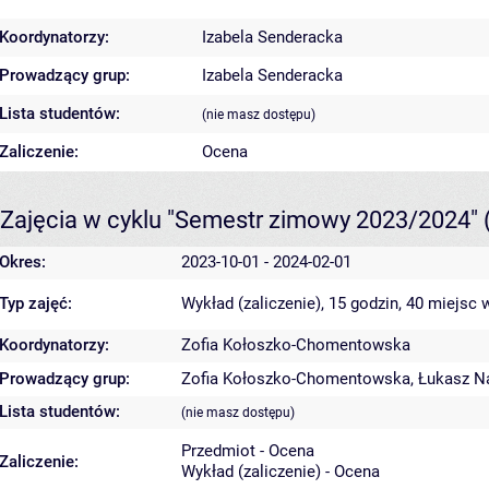
Koordynatorzy:
Izabela Senderacka
Prowadzący grup:
Izabela Senderacka
Lista studentów:
(nie masz dostępu)
Zaliczenie:
Ocena
Zajęcia w cyklu "Semestr zimowy 2023/2024"
Okres:
2023-10-01 - 2024-02-01
Typ zajęć:
Wykład (zaliczenie), 15 godzin, 40 miejsc
w
Koordynatorzy:
Zofia Kołoszko-Chomentowska
Prowadzący grup:
Zofia Kołoszko-Chomentowska
,
Łukasz N
Lista studentów:
(nie masz dostępu)
Przedmiot - Ocena
Zaliczenie:
Wykład (zaliczenie) - Ocena