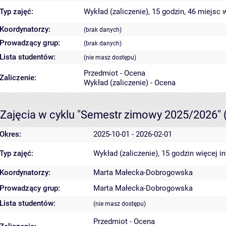
Typ zajęć:
Wykład (zaliczenie), 15 godzin, 46 miejsc
w
Koordynatorzy:
(brak danych)
Prowadzący grup:
(brak danych)
Lista studentów:
(nie masz dostępu)
Przedmiot - Ocena
Zaliczenie:
Wykład (zaliczenie) - Ocena
Zajęcia w cyklu "Semestr zimowy 2025/2026"
Okres:
2025-10-01 - 2026-02-01
Typ zajęć:
Wykład (zaliczenie), 15 godzin
więcej i
Koordynatorzy:
Marta Małecka-Dobrogowska
Prowadzący grup:
Marta Małecka-Dobrogowska
Lista studentów:
(nie masz dostępu)
Przedmiot - Ocena