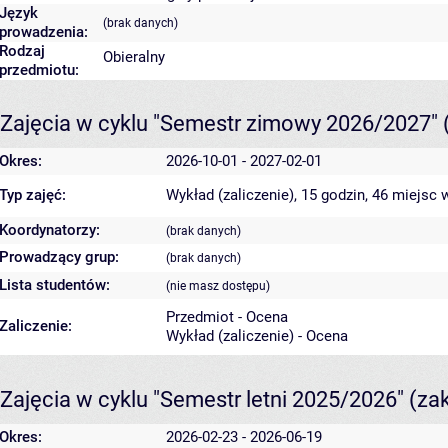
Język
(brak danych)
prowadzenia:
Rodzaj
Obieralny
przedmiotu:
Zajęcia w cyklu "Semestr zimowy 2026/2027"
Okres:
2026-10-01 - 2027-02-01
Typ zajęć:
Wykład (zaliczenie), 15 godzin, 46 miejsc
w
Koordynatorzy:
(brak danych)
Prowadzący grup:
(brak danych)
Lista studentów:
(nie masz dostępu)
Przedmiot - Ocena
Zaliczenie:
Wykład (zaliczenie) - Ocena
Zajęcia w cyklu "Semestr letni 2025/2026"
(za
Okres:
2026-02-23 - 2026-06-19