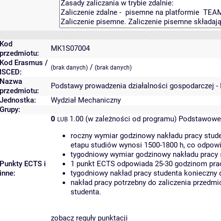
Kod
MK1S07004
przedmiotu:
Kod Erasmus /
/
(brak danych)
(brak danych)
ISCED:
Nazwa
Podstawy prowadzenia działalności gospodarczej -
przedmiotu:
Jednostka:
Wydział Mechaniczny
Grupy:
0
1.00 (w zależności od programu)
Podstawowe 
LUB
roczny wymiar godzinowy nakładu pracy stude
etapu studiów wynosi 1500-1800 h, co odpow
tygodniowy wymiar godzinowy nakładu pracy 
Punkty ECTS i
1 punkt ECTS odpowiada 25-30 godzinom pracy
inne:
tygodniowy nakład pracy studenta konieczny 
nakład pracy potrzebny do zaliczenia przedm
studenta.
zobacz reguły punktacji