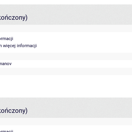
kończony)
ormacji
in
więcej informacji
manov
kończony)
ormacji