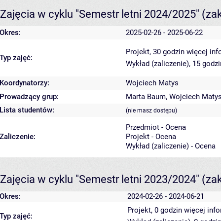
Zajęcia w cyklu "Semestr letni 2024/2025"
(za
Okres:
2025-02-26 - 2025-06-22
Projekt, 30 godzin
więcej inf
Typ zajęć:
Wykład (zaliczenie), 15 godz
Koordynatorzy:
Wojciech Matys
Prowadzący grup:
Marta Baum
,
Wojciech Maty
Lista studentów:
(nie masz dostępu)
Przedmiot - Ocena
Zaliczenie:
Projekt - Ocena
Wykład (zaliczenie) - Ocena
Zajęcia w cyklu "Semestr letni 2023/2024"
(za
Okres:
2024-02-26 - 2024-06-21
Projekt, 0 godzin
więcej info
Typ zajęć: