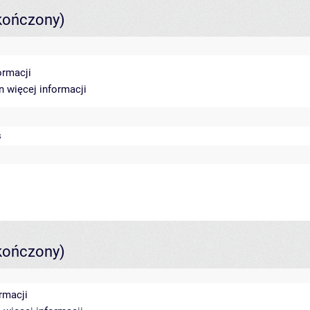
kończony)
ormacji
in
więcej informacji
s
kończony)
rmacji