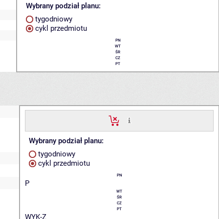
Wybrany podział planu:
tygodniowy
cykl przedmiotu
PN
WT
ŚR
CZ
PT
Wybrany podział planu:
tygodniowy
cykl przedmiotu
PN
P
WT
ŚR
CZ
PT
WYK-Z