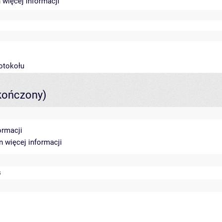
n
więcej informacji
rotokołu
kończony)
ormacji
in
więcej informacji
s