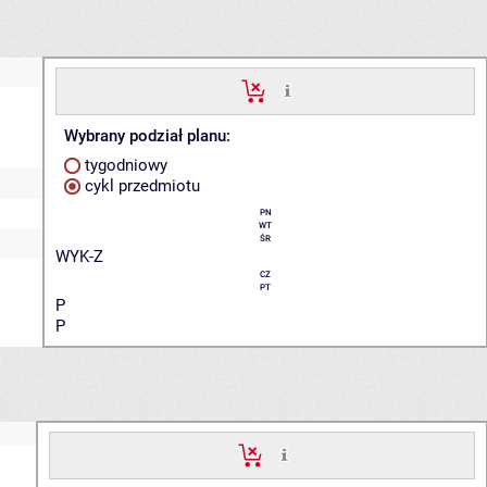
Wybrany podział planu:
tygodniowy
cykl przedmiotu
PN
WT
ŚR
WYK-Z
CZ
PT
P
P