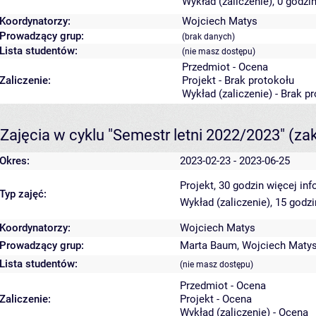
Wykład (zaliczenie), 0 godzi
Koordynatorzy:
Wojciech Matys
Prowadzący grup:
(brak danych)
Lista studentów:
(nie masz dostępu)
Przedmiot - Ocena
Zaliczenie:
Projekt - Brak protokołu
Wykład (zaliczenie) - Brak p
Zajęcia w cyklu "Semestr letni 2022/2023"
(za
Okres:
2023-02-23 - 2023-06-25
Projekt, 30 godzin
więcej inf
Typ zajęć:
Wykład (zaliczenie), 15 godz
Koordynatorzy:
Wojciech Matys
Prowadzący grup:
Marta Baum
,
Wojciech Maty
Lista studentów:
(nie masz dostępu)
Przedmiot - Ocena
Zaliczenie:
Projekt - Ocena
Wykład (zaliczenie) - Ocena