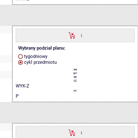
Wybrany podział planu:
tygodniowy
cykl przedmiotu
PN
WT
ŚR
CZ
WYK-Z
PT
P