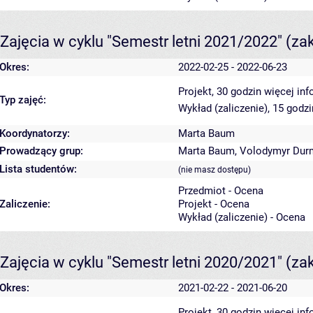
Zajęcia w cyklu "Semestr letni 2021/2022"
(za
Okres:
2022-02-25 - 2022-06-23
Projekt, 30 godzin
więcej inf
Typ zajęć:
Wykład (zaliczenie), 15 godz
Koordynatorzy:
Marta Baum
Prowadzący grup:
Marta Baum
,
Volodymyr Dur
Lista studentów:
(nie masz dostępu)
Przedmiot - Ocena
Zaliczenie:
Projekt - Ocena
Wykład (zaliczenie) - Ocena
Zajęcia w cyklu "Semestr letni 2020/2021"
(za
Okres:
2021-02-22 - 2021-06-20
Projekt, 30 godzin
więcej inf