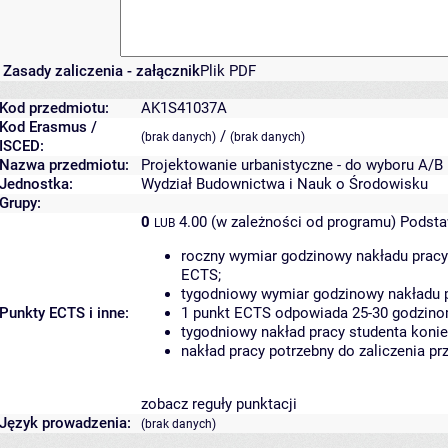
Zasady zaliczenia - załącznik
Plik PDF
Kod przedmiotu:
AK1S41037A
Kod Erasmus /
/
(brak danych)
(brak danych)
ISCED:
Nazwa przedmiotu:
Projektowanie urbanistyczne - do wyboru A/B
Jednostka:
Wydział Budownictwa i Nauk o Środowisku
Grupy:
0
4.00 (w zależności od programu)
Podsta
LUB
roczny wymiar godzinowy nakładu pracy
ECTS;
tygodniowy wymiar godzinowy nakładu p
Punkty ECTS i inne:
1 punkt ECTS odpowiada 25-30 godzinom
tygodniowy nakład pracy studenta konie
nakład pracy potrzebny do zaliczenia p
zobacz reguły punktacji
Język prowadzenia:
(brak danych)