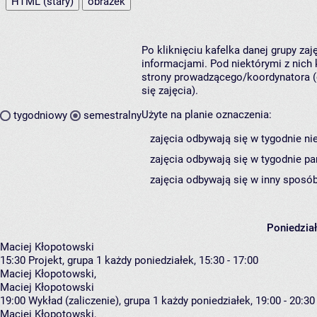
HTML (stary)
obrazek
Po kliknięciu kafelka danej grupy za
informacjami. Pod niektórymi z nich k
strony prowadzącego/koordynatora (
się zajęcia).
Użyte na planie oznaczenia:
tygodniowy
semestralny
zajęcia odbywają się w tygodnie ni
zajęcia odbywają się w tygodnie pa
zajęcia odbywają się w inny sposób
Poniedzia
Maciej Kłopotowski
15:30
Projekt, grupa 1
każdy poniedziałek, 15:30 - 17:00
Maciej Kłopotowski
,
Maciej Kłopotowski
19:00
Wykład (zaliczenie), grupa 1
każdy poniedziałek, 19:00 - 20:30
Maciej Kłopotowski
,