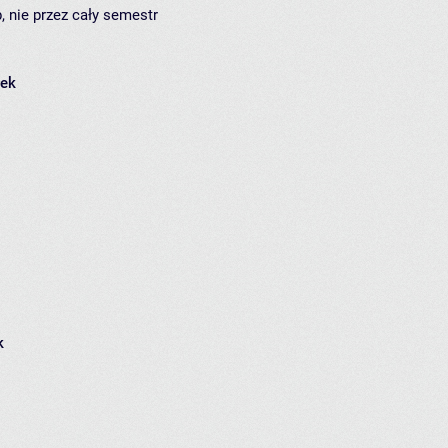
, nie przez cały semestr
łek
k