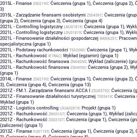
2015L - Finanse
:
Ćwiczenia (grupa 1)
,
Ćwiczenia (grupa 2)
,
ZS02195
3)
2015L - Zarządzanie finansami osobistymi
:
Ćwiczenia (grup
ZS04591
(grupa 2)
,
Ćwiczenia (grupa 3)
,
Ćwiczenia (grupa 4)
2021L - Controlling logistyczny
:
Ćwiczenia (grupa 1)
,
Wykła
LNU01819
2021L - Controlling logistyczny
:
Ćwiczenia (grupa 1)
,
Wykła
LSU01819
2021L - Finansowanie działalności gospodarczej
:
Pracown
IMS06201
specjalistyczna (grupa 1)
2021L - Podstawy rachunkowości
:
Ćwiczenia (grupa 1)
,
Wyk
TS02080
2021L - Rachunkowość
:
Wykład (egzamin) (grupa 1)
IE1RAC
2021L - Rachunkowość finansowa
:
Wykład (zaliczenie) (gru
ZN04050
2021L - Rachunkowość finansowa
:
Ćwiczenia (grupa 2)
,
Wyk
ZS04050
(grupa 1)
2014L - Finanse
:
Ćwiczenia (grupa 1)
,
Ćwiczenia (grupa 2)
,
ZS02195
3)
,
Ćwiczenia (grupa 4)
,
Ćwiczenia (grupa 13)
2021Z - FM.1. Zarządzanie finansami ACCA I
:
Ćwiczenia (g
ZSU03792
2021Z - Finansowanie działalności turystycznej
:
Ćwiczenia 
TS05418
Wykład (grupa 1)
2021Z - Logistics controlling
:
Projekt (grupa 1)
LSUA02819
2021Z - Rachunkowość
:
Ćwiczenia (grupa 1)
,
Wykład (zalic
ZN03107
2021Z - Rachunkowość
:
Ćwiczenia (grupa 1)
,
Ćwiczenia (gr
ZS03107
(zaliczenie) (grupa 1)
2013Z - Finanse
:
Ćwiczenia (grupa 1)
,
Ćwiczenia (grupa 2)
,
KS01195
3)
,
Ćwiczenia (grupa 4)
,
Ćwiczenia (grupa 5)