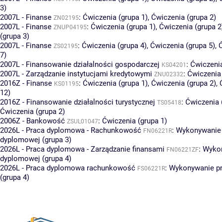
3)
2007L - Finanse
:
Ćwiczenia (grupa 1)
,
Ćwiczenia (grupa 2)
ZN02195
2007L - Finanse
:
Ćwiczenia (grupa 1)
,
Ćwiczenia (grupa 2
ZNUP04195
(grupa 3)
2007L - Finanse
:
Ćwiczenia (grupa 4)
,
Ćwiczenia (grupa 5)
,
ZS02195
7)
2007L - Finansowanie działalności gospodarczej
:
Ćwiczenia
KS04201
2007L - Zarządzanie instytucjami kredytowymi
:
Ćwiczenia 
ZNU02332
2016Z - Finanse
:
Ćwiczenia (grupa 1)
,
Ćwiczenia (grupa 2)
,
KS01195
12)
2016Z - Finansowanie działalności turystycznej
:
Ćwiczenia 
TS05418
Ćwiczenia (grupa 2)
2006Z - Bankowość
:
Ćwiczenia (grupa 1)
ZSUL01047
2026L - Praca dyplomowa - Rachunkowość
:
Wykonywanie 
FN06221R
dyplomowej (grupa 3)
2026L - Praca dyplomowa - Zarządzanie finansami
:
Wykon
FN06221ZF
dyplomowej (grupa 4)
2026L - Praca dyplomowa rachunkowość
:
Wykonywanie p
FS06221R
(grupa 4)