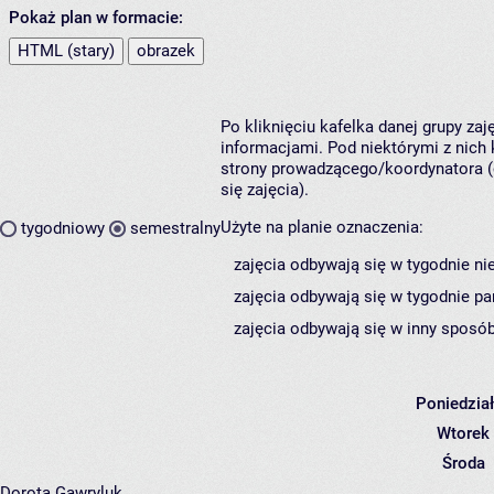
Pokaż plan w formacie:
HTML (stary)
obrazek
Po kliknięciu kafelka danej grupy za
informacjami. Pod niektórymi z nich k
strony prowadzącego/koordynatora (
się zajęcia).
Użyte na planie oznaczenia:
tygodniowy
semestralny
zajęcia odbywają się w tygodnie ni
zajęcia odbywają się w tygodnie pa
zajęcia odbywają się w inny sposób
Poniedzia
Wtorek
Środa
Dorota Gawryluk