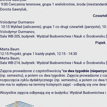
9:00
Ćwiczenia terenowe, grupa 1
wielokrotnie, środa (niestandard
Dorota Gawryluk
,
Czwarte
Volodymyr Durmanov
10:15
Wykład (zaliczenie), grupa 1
co drugi czwartek (parzyste), 10:
Volodymyr Durmanov
,
Sala WB-205,
budynek:
Wydział Budownictwa i Nauk o Środowisku 
Piątek
Marta Baum
12:15
Projekt, grupa 1
każdy piątek, 12:15 - 14:30
Marta Baum
,
Sala WB-214,
budynek:
Wydział Budownictwa i Nauk o Środowisku 
Zajęcia prowadzone z częstotliwością
"co dwa tygodnie (nieparzys
(np. semestru), a potem co dwa tygodnie. Zajęcia prowadzone z cz
rozpoczęcia cyklu dydaktycznego (np. semestru), a potem co dwa ty
nie ma to wpływu na terminy kolejnych zajęć - odbędą się one dwa 
Wszystkie zajęcia odbywają się w budynku:
Wydział Budownictwa i