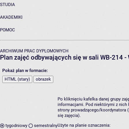
STUDIA
AKADEMIKI
POMOC
ARCHIWUM PRAC DYPLOMOWYCH
Plan zajęć odbywających się w sali WB-214 
Pokaż plan w formacie:
HTML (stary)
obrazek
Po kliknięciu kafelka danej grupy za
informacjami. Pod niektórymi z nich k
strony prowadzącego/koordynatora (
się zajęcia).
Użyte na planie oznaczenia:
tygodniowy
semestralny