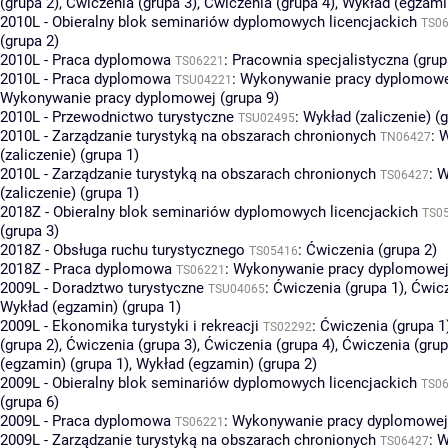
(grupa 2)
,
Ćwiczenia (grupa 3)
,
Ćwiczenia (grupa 4)
,
Wykład (egzamin
2010L - Obieralny blok seminariów dyplomowych licencjackich
TS0
(grupa 2)
2010L - Praca dyplomowa
:
Pracownia specjalistyczna (grup
TS06221
2010L - Praca dyplomowa
:
Wykonywanie pracy dyplomowej
TSU04221
Wykonywanie pracy dyplomowej (grupa 9)
2010L - Przewodnictwo turystyczne
:
Wykład (zaliczenie) (g
TSU02495
2010L - Zarządzanie turystyką na obszarach chronionych
:
W
TN06427
(zaliczenie) (grupa 1)
2010L - Zarządzanie turystyką na obszarach chronionych
:
W
TS06427
(zaliczenie) (grupa 1)
2018Z - Obieralny blok seminariów dyplomowych licencjackich
TS0
(grupa 3)
2018Z - Obsługa ruchu turystycznego
:
Ćwiczenia (grupa 2)
TS05416
2018Z - Praca dyplomowa
:
Wykonywanie pracy dyplomowej 
TS06221
2009L - Doradztwo turystyczne
:
Ćwiczenia (grupa 1)
,
Ćwicz
TSU04065
Wykład (egzamin) (grupa 1)
2009L - Ekonomika turystyki i rekreacji
:
Ćwiczenia (grupa 1
TS02292
(grupa 2)
,
Ćwiczenia (grupa 3)
,
Ćwiczenia (grupa 4)
,
Ćwiczenia (grup
(egzamin) (grupa 1)
,
Wykład (egzamin) (grupa 2)
2009L - Obieralny blok seminariów dyplomowych licencjackich
TS0
(grupa 6)
2009L - Praca dyplomowa
:
Wykonywanie pracy dyplomowej 
TS06221
2009L - Zarządzanie turystyką na obszarach chronionych
:
W
TS06427