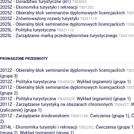
2025Z - Doradztwo turystyczne (BT)
TS05065
2025Z - Ekonomika turystyki i rekreacji
TS01292
2025Z - Obieralny blok seminariów dyplomowych licencjackich
TS0
2025Z - Zrównoważony rozwój turystyki
TS031118
2025L - Obieralny blok seminariów dyplomowych licencjackich
TS0
2025L - Polityka turystyczna
TS021110
2025L - Zarządzanie marką przedsiębiorstwa turystycznego
TS04103
PROWADZONE PRZEDMIOTY
2012Z - Obieralny blok seminariów dyplomowych licencjackich
TS0
(grupa 3)
2012Z - Polityka turystyczna
:
Wykład (egzamin) (grupa 1)
TSU03029
2011Z - Obieralny blok seminariów dyplomowych licencjackich
TS0
(grupa 2)
2011Z - Polityka turystyczna
:
Wykład (egzamin) (grupa 1)
TSU03029
2011Z - Zarządzanie turystyką na obszarach chronionych
:
W
TS06427
(zaliczenie) (grupa 1)
2011Z - Zarządzanie środowiskiem
:
Ćwiczenia (grupa 1)
,
Ć
TSU01194
2)
2014L - Ekonomika turystyki i rekreacji
:
Ćwiczenia (grupa 1
TS02292
(grupa 2)
,
Wykład (egzamin) (grupa 1)