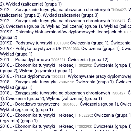
2)
,
Wykład (zaliczenie) (grupa 1)
2012L - Zarządzanie turystyką na obszarach chronionych
:
W
TN06427
(zaliczenie) (grupa 2)
,
Wykład (zaliczenie) (grupa 3)
2012L - Zarządzanie turystyką na obszarach chronionych
:
Ć
TS06427
2)
,
Ćwiczenia (grupa 3)
,
Wykład (zaliczenie) (grupa 1)
,
Wykład (zalic
2019Z - Obieralny blok seminariów dyplomowych licencjackich
TS0
(grupa 2)
2019Z - Podstawy turystyki
:
Ćwiczenia (grupa 1)
,
Ćwiczenia 
TS01084
2019Z - Polityka turystyczna UE
:
Ćwiczenia (grupa 1)
,
Ćwic
TS031033
Wykład (grupa 1)
2011L - Praca dyplomowa
:
Ćwiczenia (grupa 12)
TS06221
2018L - Ekonomika turystyki i rekreacji
:
Ćwiczenia (grupa 1
TS02292
(grupa 2)
,
Wykład (egzamin) (grupa 1)
2018L - Praca dyplomowa
:
Wykonywanie pracy dyplomowej 
TS06221
2018L - Zarządzanie turystyką
:
Ćwiczenia (grupa 1)
,
Ćwiczen
ZS06273
Wykład (grupa 1)
2018L - Zarządzanie turystyką na obszarach chronionych
:
Ć
TS06427
1)
,
Ćwiczenia (grupa 2)
,
Wykład (zaliczenie) (grupa 1)
2010L - Doradztwo turystyczne
:
Ćwiczenia (grupa 1)
,
Ćwicz
TSU04065
Wykład (egzamin) (grupa 1)
2010L - Ekonomika turystyki i rekreacji
:
Ćwiczenia (grupa 1
TN02292
(egzamin) (grupa 1)
2010L - Ekonomika turystyki i rekreacji
:
Ćwiczenia (grupa 1
TS02292