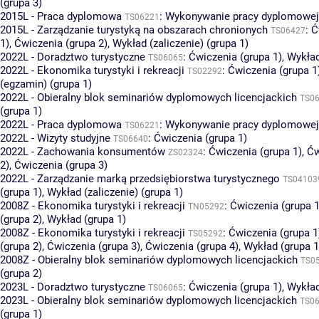
(grupa 3)
2015L - Praca dyplomowa
:
Wykonywanie pracy dyplomowej 
TS06221
2015L - Zarządzanie turystyką na obszarach chronionych
:
Ć
TS06427
1)
,
Ćwiczenia (grupa 2)
,
Wykład (zaliczenie) (grupa 1)
2022L - Doradztwo turystyczne
:
Ćwiczenia (grupa 1)
,
Wykład
TS06065
2022L - Ekonomika turystyki i rekreacji
:
Ćwiczenia (grupa 1
TS02292
(egzamin) (grupa 1)
2022L - Obieralny blok seminariów dyplomowych licencjackich
TS0
(grupa 1)
2022L - Praca dyplomowa
:
Wykonywanie pracy dyplomowej 
TS06221
2022L - Wizyty studyjne
:
Ćwiczenia (grupa 1)
TS06640
2022L - Zachowania konsumentów
:
Ćwiczenia (grupa 1)
,
Ćw
ZS02324
2)
,
Ćwiczenia (grupa 3)
2022L - Zarządzanie marką przedsiębiorstwa turystycznego
TS04103
(grupa 1)
,
Wykład (zaliczenie) (grupa 1)
2008Z - Ekonomika turystyki i rekreacji
:
Ćwiczenia (grupa 1
TN05292
(grupa 2)
,
Wykład (grupa 1)
2008Z - Ekonomika turystyki i rekreacji
:
Ćwiczenia (grupa 1
TS05292
(grupa 2)
,
Ćwiczenia (grupa 3)
,
Ćwiczenia (grupa 4)
,
Wykład (grupa 1
2008Z - Obieralny blok seminariów dyplomowych licencjackich
TS0
(grupa 2)
2023L - Doradztwo turystyczne
:
Ćwiczenia (grupa 1)
,
Wykład
TS06065
2023L - Obieralny blok seminariów dyplomowych licencjackich
TS0
(grupa 1)