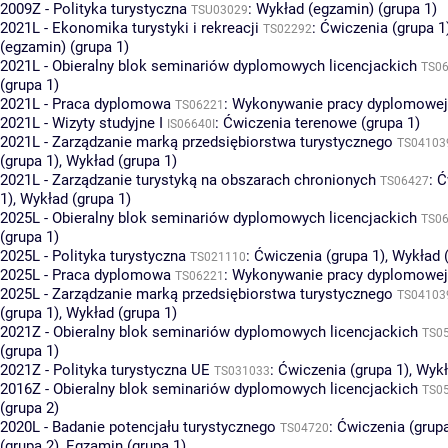
2009Z - Polityka turystyczna
:
Wykład (egzamin) (grupa 1)
TSU03029
2021L - Ekonomika turystyki i rekreacji
:
Ćwiczenia (grupa 1
TS02292
(egzamin) (grupa 1)
2021L - Obieralny blok seminariów dyplomowych licencjackich
TS0
(grupa 1)
2021L - Praca dyplomowa
:
Wykonywanie pracy dyplomowej 
TS06221
2021L - Wizyty studyjne I
:
Ćwiczenia terenowe (grupa 1)
IS06640I
2021L - Zarządzanie marką przedsiębiorstwa turystycznego
TS04103
(grupa 1)
,
Wykład (grupa 1)
2021L - Zarządzanie turystyką na obszarach chronionych
:
Ć
TS06427
1)
,
Wykład (grupa 1)
2025L - Obieralny blok seminariów dyplomowych licencjackich
TS0
(grupa 1)
2025L - Polityka turystyczna
:
Ćwiczenia (grupa 1)
,
Wykład (
TS021110
2025L - Praca dyplomowa
:
Wykonywanie pracy dyplomowej 
TS06221
2025L - Zarządzanie marką przedsiębiorstwa turystycznego
TS04103
(grupa 1)
,
Wykład (grupa 1)
2021Z - Obieralny blok seminariów dyplomowych licencjackich
TS0
(grupa 1)
2021Z - Polityka turystyczna UE
:
Ćwiczenia (grupa 1)
,
Wykł
TS031033
2016Z - Obieralny blok seminariów dyplomowych licencjackich
TS0
(grupa 2)
2020L - Badanie potencjału turystycznego
:
Ćwiczenia (grupa
TS04720
(grupa 2)
,
Egzamin (grupa 1)