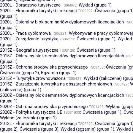
2020L - Doradztwo turystyczne
:
Wykład (grupa 1)
TS06065
2020L - Ekonomika turystyki i rekreacji
:
Ćwiczenia (grupa 1
TS02292
(grupa 1)
2020L - Obieralny blok seminariów dyplomowych licencjackich
TS0
(grupa 1)
2020L - Praca dyplomowa
:
Wykonywanie pracy dyplomowej 
TS06221
2020L - Zarządzanie turystyką
:
Ćwiczenia (grupa 1)
,
Wykład 
ZS06273
(grupa 1)
2015Z - Geografia turystyczna
:
Ćwiczenia (grupa 1)
TS03128
2015Z - Obieralny blok seminariów dyplomowych licencjackich
TS0
(grupa 1)
2015Z - Ochrona środowiska przyrodniczego
:
Ćwiczenia (gr
TS03408
Ćwiczenia (grupa 2)
,
Egzamin (grupa 1)
2015Z - Turystyka zrównoważona
:
Wykład (zaliczenie) (grup
TS05421
2015Z - Zarządzanie turystyką na obszarach chronionych
:
W
TS06427
(zaliczenie) (grupa 1)
2020Z - Obieralny blok seminariów dyplomowych licencjackich
TS0
(grupa 1)
2020Z - Ochrona środowiska przyrodniczego
:
Wykład (grupa
TS01408
2020Z - Polityka turystyczna UE
:
Ćwiczenia (grupa 1)
,
Ćwic
TS031033
Wykład (zaliczenie) (grupa 1)
2013L - Ekonomika turystyki i rekreacji
:
Ćwiczenia (grupa 1
TS02292
(grupa 2)
,
Ćwiczenia (grupa 3)
,
Wykład (egzamin) (grupa 1)
,
Wykład 