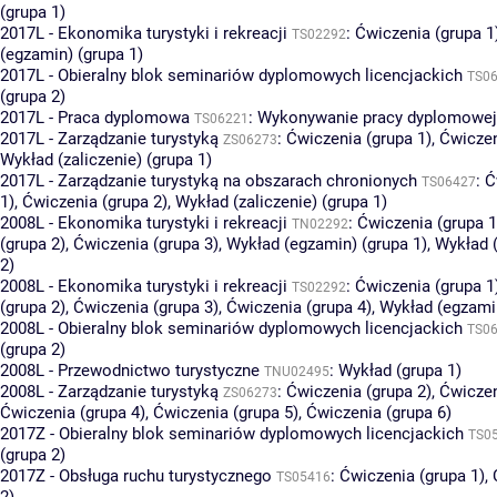
(grupa 1)
2017L - Ekonomika turystyki i rekreacji
:
Ćwiczenia (grupa 1
TS02292
(egzamin) (grupa 1)
2017L - Obieralny blok seminariów dyplomowych licencjackich
TS0
(grupa 2)
2017L - Praca dyplomowa
:
Wykonywanie pracy dyplomowej 
TS06221
2017L - Zarządzanie turystyką
:
Ćwiczenia (grupa 1)
,
Ćwiczen
ZS06273
Wykład (zaliczenie) (grupa 1)
2017L - Zarządzanie turystyką na obszarach chronionych
:
Ć
TS06427
1)
,
Ćwiczenia (grupa 2)
,
Wykład (zaliczenie) (grupa 1)
2008L - Ekonomika turystyki i rekreacji
:
Ćwiczenia (grupa 1
TN02292
(grupa 2)
,
Ćwiczenia (grupa 3)
,
Wykład (egzamin) (grupa 1)
,
Wykład 
2)
2008L - Ekonomika turystyki i rekreacji
:
Ćwiczenia (grupa 1
TS02292
(grupa 2)
,
Ćwiczenia (grupa 3)
,
Ćwiczenia (grupa 4)
,
Wykład (egzamin
2008L - Obieralny blok seminariów dyplomowych licencjackich
TS0
(grupa 2)
2008L - Przewodnictwo turystyczne
:
Wykład (grupa 1)
TNU02495
2008L - Zarządzanie turystyką
:
Ćwiczenia (grupa 2)
,
Ćwiczen
ZS06273
Ćwiczenia (grupa 4)
,
Ćwiczenia (grupa 5)
,
Ćwiczenia (grupa 6)
2017Z - Obieralny blok seminariów dyplomowych licencjackich
TS0
(grupa 2)
2017Z - Obsługa ruchu turystycznego
:
Ćwiczenia (grupa 1)
,
TS05416