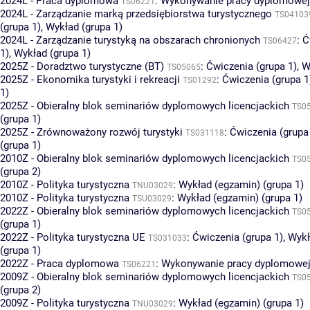
2024L - Praca dyplomowa
:
Wykonywanie pracy dyplomowej 
TS06221
2024L - Zarządzanie marką przedsiębiorstwa turystycznego
TS04103
(grupa 1)
,
Wykład (grupa 1)
2024L - Zarządzanie turystyką na obszarach chronionych
:
Ć
TS06427
1)
,
Wykład (grupa 1)
2025Z - Doradztwo turystyczne (BT)
:
Ćwiczenia (grupa 1)
,
W
TS05065
2025Z - Ekonomika turystyki i rekreacji
:
Ćwiczenia (grupa 1
TS01292
1)
2025Z - Obieralny blok seminariów dyplomowych licencjackich
TS0
(grupa 1)
2025Z - Zrównoważony rozwój turystyki
:
Ćwiczenia (grupa
TS031118
(grupa 1)
2010Z - Obieralny blok seminariów dyplomowych licencjackich
TS0
(grupa 2)
2010Z - Polityka turystyczna
:
Wykład (egzamin) (grupa 1)
TNU03029
2010Z - Polityka turystyczna
:
Wykład (egzamin) (grupa 1)
TSU03029
2022Z - Obieralny blok seminariów dyplomowych licencjackich
TS0
(grupa 1)
2022Z - Polityka turystyczna UE
:
Ćwiczenia (grupa 1)
,
Wykł
TS031033
(grupa 1)
2022Z - Praca dyplomowa
:
Wykonywanie pracy dyplomowej 
TS06221
2009Z - Obieralny blok seminariów dyplomowych licencjackich
TS0
(grupa 2)
2009Z - Polityka turystyczna
:
Wykład (egzamin) (grupa 1)
TNU03029