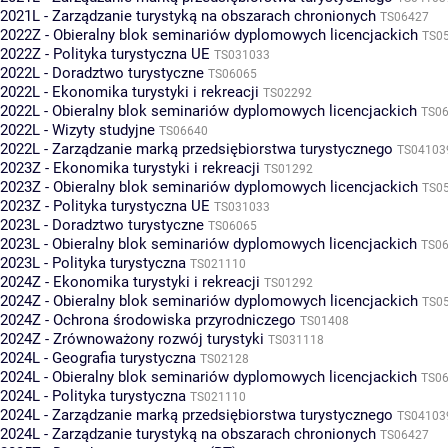
2021L - Zarządzanie turystyką na obszarach chronionych
TS06427
2022Z - Obieralny blok seminariów dyplomowych licencjackich
TS0
2022Z - Polityka turystyczna UE
TS031033
2022L - Doradztwo turystyczne
TS06065
2022L - Ekonomika turystyki i rekreacji
TS02292
2022L - Obieralny blok seminariów dyplomowych licencjackich
TS0
2022L - Wizyty studyjne
TS06640
2022L - Zarządzanie marką przedsiębiorstwa turystycznego
TS04103
2023Z - Ekonomika turystyki i rekreacji
TS01292
2023Z - Obieralny blok seminariów dyplomowych licencjackich
TS0
2023Z - Polityka turystyczna UE
TS031033
2023L - Doradztwo turystyczne
TS06065
2023L - Obieralny blok seminariów dyplomowych licencjackich
TS0
2023L - Polityka turystyczna
TS021110
2024Z - Ekonomika turystyki i rekreacji
TS01292
2024Z - Obieralny blok seminariów dyplomowych licencjackich
TS0
2024Z - Ochrona środowiska przyrodniczego
TS01408
2024Z - Zrównoważony rozwój turystyki
TS031118
2024L - Geografia turystyczna
TS02128
2024L - Obieralny blok seminariów dyplomowych licencjackich
TS0
2024L - Polityka turystyczna
TS021110
2024L - Zarządzanie marką przedsiębiorstwa turystycznego
TS04103
2024L - Zarządzanie turystyką na obszarach chronionych
TS06427