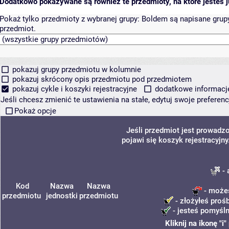
Dodatkowo pokazywane są również te przedmioty, na które jesteś ju
Pokaż tylko przedmioty z wybranej grupy:
Boldem są napisane grupy 
przedmiot.
pokazuj grupy przedmiotu w kolumnie
pokazuj skrócony opis przedmiotu pod przedmiotem
pokazuj cykle i koszyki rejestracyjne
dodatkowe informacje 
Jeśli chcesz zmienić te ustawienia na stałe, edytuj swoje prefere
Pokaż opcje
Jeśli przedmiot jest prowad
pojawi się koszyk rejestracyjn
- 
Kod
Nazwa
Nazwa
- możes
przedmiotu
jednostki
przedmiotu
- złożyłeś prośb
- jesteś pomyśln
Kliknij na ikonę "