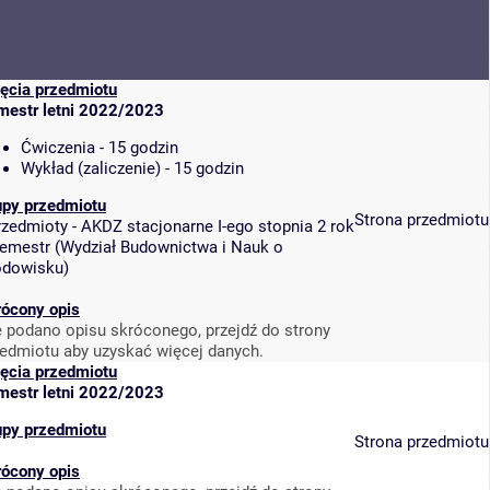
jęcia przedmiotu
mestr letni 2022/2023
Ćwiczenia - 15 godzin
Wykład (zaliczenie) - 15 godzin
upy przedmiotu
Strona przedmiotu
rzedmioty - AKDZ stacjonarne I-ego stopnia 2 rok
semestr
(
Wydział Budownictwa i Nauk o
odowisku
)
rócony opis
e podano opisu skróconego, przejdź do strony
zedmiotu aby uzyskać więcej danych.
jęcia przedmiotu
mestr letni 2022/2023
upy przedmiotu
Strona przedmiotu
rócony opis