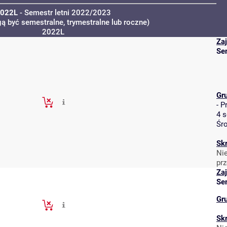
022L
- Semestr letni 2022/2023
ą być semestralne, trymestralne lub roczne)
2022L
Za
Se
Gr
-
P
4 
Śr
Sk
Ni
pr
Za
Se
Gr
Sk