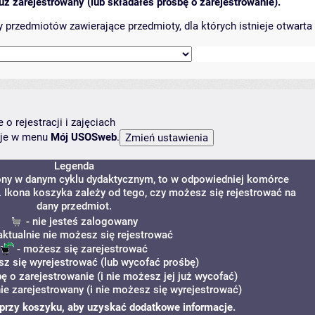
ż zarejestrowany (lub składałeś prośbę o zarejestrowanie).
przedmiotów zawierające przedmioty, dla których istnieje otwarta 
o rejestracji i zajęciach
ncje w menu
Mój USOSweb
.
Legenda
zony w danym cyklu dydaktycznym, to w odpowiedniej komórce
y. Ikona koszyka zależy od tego, czy możesz się rejestrować na
dany przedmiot.
- nie jesteś zalogowany
aktualnie nie możesz się rejestrować
- możesz się zarejestrować
z się wyrejestrować (lub wycofać prośbę)
ę o zarejestrowanie (i nie możesz jej już wycofać)
ie zarejestrowany (i nie możesz się wyrejestrować)
i" przy koszyku, aby uzyskać dodatkowe informacje.