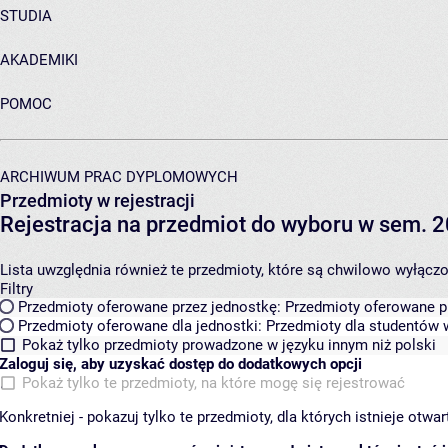
STUDIA
AKADEMIKI
POMOC
ARCHIWUM PRAC DYPLOMOWYCH
Przedmioty w rejestracji
Rejestracja na przedmiot do wyboru w sem. 2
Lista uwzględnia również te przedmioty, które są chwilowo wyłączone
Filtry
Przedmioty oferowane przez jednostkę:
Przedmioty oferowane pr
Przedmioty oferowane dla jednostki:
Przedmioty dla studentów w
Pokaż tylko przedmioty prowadzone w języku innym niż polski
Zaloguj się, aby uzyskać dostęp do dodatkowych opcji
Pokaż tylko te przedmioty, na które mogę się rejestrować
Konkretniej - pokazuj tylko te przedmioty, dla których istnieje otw