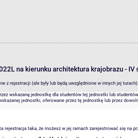
022L na kierunku architektura krajobrazu - I
 z rejestracji (ale były lub będą uwzględnione w innych jej turach)
zez wskazaną jednostkę dla studentów tej jednostki lub studentów 
skazanej jednostki, oferowane przez tę jednostkę lub przez dowoln
arta rejestracja taka, że możesz w jej ramach zarejestrować się na p