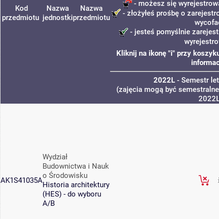
- możesz się wyrejestrow
Kod
Nazwa
Nazwa
- złożyłeś prośbę o zarejestro
przedmiotu
jednostki
przedmiotu
wycofa
- jesteś pomyślnie zarejest
wyrejestr
Kliknij na ikonę "i" przy kosz
informac
2022L
- Semestr le
(zajęcia mogą być semestralne,
2022
Wydział
Budownictwa i Nauk
o Środowisku
AK1S41035A
Historia architektury
(HES) - do wyboru
A/B