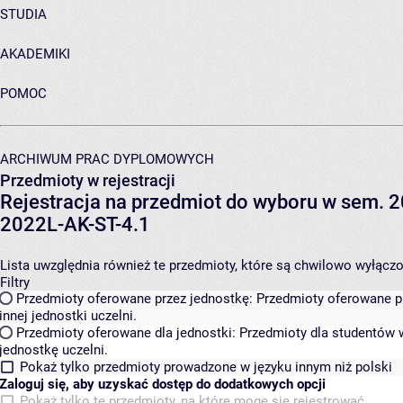
STUDIA
AKADEMIKI
POMOC
ARCHIWUM PRAC DYPLOMOWYCH
Przedmioty w rejestracji
Rejestracja na przedmiot do wyboru w sem. 20
2022L-AK-ST-4.1
Lista uwzględnia również te przedmioty, które są chwilowo wyłączone
Filtry
Przedmioty oferowane przez jednostkę:
Przedmioty oferowane pr
innej jednostki uczelni.
Przedmioty oferowane dla jednostki:
Przedmioty dla studentów w
jednostkę uczelni.
Pokaż tylko przedmioty prowadzone w języku innym niż polski
Zaloguj się, aby uzyskać dostęp do dodatkowych opcji
Pokaż tylko te przedmioty, na które mogę się rejestrować