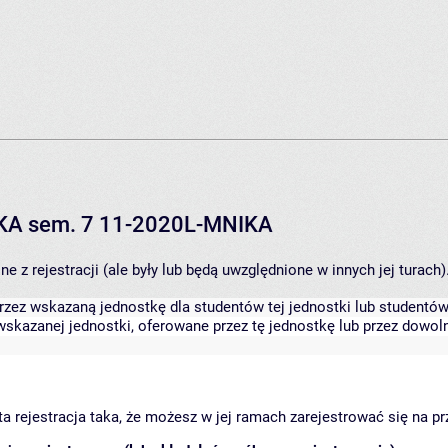
IKA sem. 7 11-2020L-MNIKA
 z rejestracji (ale były lub będą uwzględnione w innych jej turach)
zez wskazaną jednostkę dla studentów tej jednostki lub studentów 
skazanej jednostki, oferowane przez tę jednostkę lub przez dowoln
arta rejestracja taka, że możesz w jej ramach zarejestrować się na p