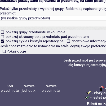
Dodatkowo pokazywane są również te przedmioty, na które jesteś ju
Pokaż tylko przedmioty z wybranej grupy:
Boldem są napisane grupy 
przedmiot.
pokazuj grupy przedmiotu w kolumnie
pokazuj skrócony opis przedmiotu pod przedmiotem
pokazuj cykle i koszyki rejestracyjne
dodatkowe informacje 
Jeśli chcesz zmienić te ustawienia na stałe, edytuj swoje prefere
Pokaż opcje
Jeśli przedmiot jest prow
się koszyk rejestracyjn
Kod
Nazwa
Nazwa
-
przedmiotu
jednostki
przedmiotu
- złożyłe
- jesteś p
Kliknij na 