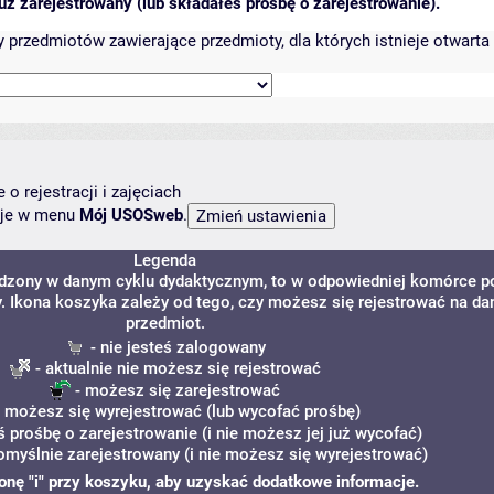
ż zarejestrowany (lub składałeś prośbę o zarejestrowanie).
przedmiotów zawierające przedmioty, dla których istnieje otwarta 
o rejestracji i zajęciach
ncje w menu
Mój USOSweb
.
Legenda
adzony w danym cyklu dydaktycznym, to w odpowiedniej komórce p
y. Ikona koszyka zależy od tego, czy możesz się rejestrować na da
przedmiot.
- nie jesteś zalogowany
- aktualnie nie możesz się rejestrować
- możesz się zarejestrować
 możesz się wyrejestrować (lub wycofać prośbę)
ś prośbę o zarejestrowanie (i nie możesz jej już wycofać)
omyślnie zarejestrowany (i nie możesz się wyrejestrować)
ikonę "i" przy koszyku, aby uzyskać dodatkowe informacje.