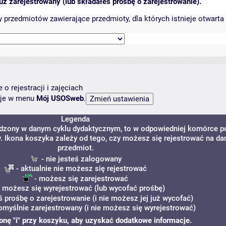
ż zarejestrowany (lub składałeś prośbę o zarejestrowanie).
przedmiotów zawierające przedmioty, dla których istnieje otwarta 
o rejestracji i zajęciach
ncje w menu
Mój USOSweb
.
Legenda
adzony w danym cyklu dydaktycznym, to w odpowiedniej komórce p
y. Ikona koszyka zależy od tego, czy możesz się rejestrować na da
przedmiot.
- nie jesteś zalogowany
- aktualnie nie możesz się rejestrować
- możesz się zarejestrować
 możesz się wyrejestrować (lub wycofać prośbę)
ś prośbę o zarejestrowanie (i nie możesz jej już wycofać)
omyślnie zarejestrowany (i nie możesz się wyrejestrować)
ikonę "i" przy koszyku, aby uzyskać dodatkowe informacje.