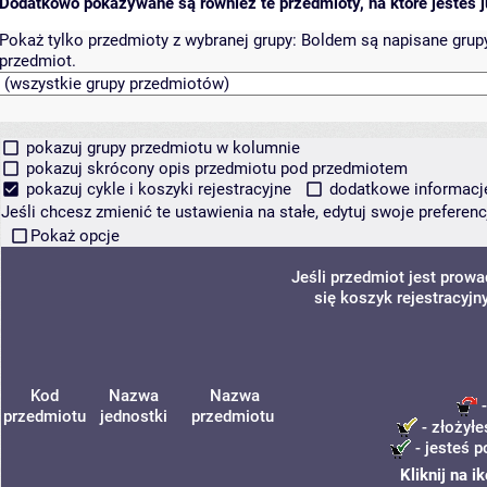
Dodatkowo pokazywane są również te przedmioty, na które jesteś ju
Pokaż tylko przedmioty z wybranej grupy:
Boldem są napisane grupy 
przedmiot.
pokazuj grupy przedmiotu w kolumnie
pokazuj skrócony opis przedmiotu pod przedmiotem
pokazuj cykle i koszyki rejestracyjne
dodatkowe informacje 
Jeśli chcesz zmienić te ustawienia na stałe, edytuj swoje prefere
Pokaż opcje
Jeśli przedmiot jest prow
się koszyk rejestracyjn
Kod
Nazwa
Nazwa
-
przedmiotu
jednostki
przedmiotu
- złożyłe
- jesteś p
Kliknij na 