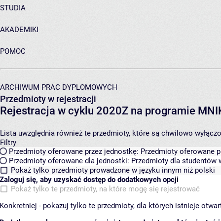
STUDIA
AKADEMIKI
POMOC
ARCHIWUM PRAC DYPLOMOWYCH
Przedmioty w rejestracji
Rejestracja w cyklu 2020Z na programie MN
Lista uwzględnia również te przedmioty, które są chwilowo wyłączone
Filtry
Przedmioty oferowane przez jednostkę:
Przedmioty oferowane pr
Przedmioty oferowane dla jednostki:
Przedmioty dla studentów w
Pokaż tylko przedmioty prowadzone w języku innym niż polski
Zaloguj się, aby uzyskać dostęp do dodatkowych opcji
Pokaż tylko te przedmioty, na które mogę się rejestrować
Konkretniej - pokazuj tylko te przedmioty, dla których istnieje otw