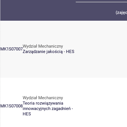
(zaję
Wydział Mechaniczny
MK1S07007
Zarządzanie jakością - HES
Wydział Mechaniczny
Teoria rozwiązywania
MK1S07008
innowacyjnych zagadnień -
HES