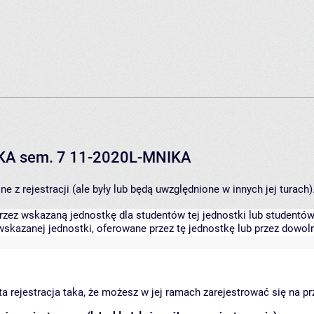
IKA sem. 7 11-2020L-MNIKA
 z rejestracji (ale były lub będą uwzględnione w innych jej turach)
zez wskazaną jednostkę dla studentów tej jednostki lub studentów 
skazanej jednostki, oferowane przez tę jednostkę lub przez dowoln
arta rejestracja taka, że możesz w jej ramach zarejestrować się na p