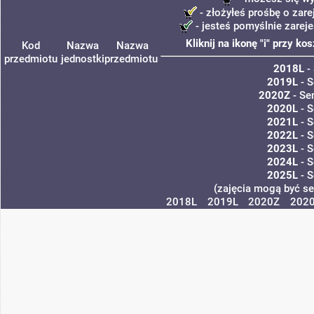
- złożyłeś prośbę o zare
- jesteś pomyślnie zarej
Kliknij na ikonę "i" przy k
Kod
Nazwa
Nazwa
przedmiotu
jednostki
przedmiotu
2018L
- 
2019L
- S
2020Z
- Se
2020L
- S
2021L
- S
2022L
- S
2023L
- S
2024L
- S
2025L
- S
(zajęcia mogą być se
2018L
2019L
2020Z
202