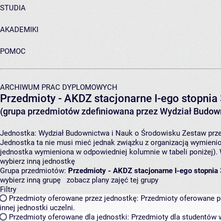
STUDIA
AKADEMIKI
POMOC
ARCHIWUM PRAC DYPLOMOWYCH
Przedmioty - AKDZ stacjonarne I-ego stopnia 
(grupa przedmiotów zdefiniowana przez Wydział Budown
Jednostka:
Wydział Budownictwa i Nauk o Środowisku
Zestaw prze
Jednostka ta nie musi mieć jednak związku z organizacją wymieni
jednostka wymieniona w odpowiedniej kolumnie w tabeli poniżej).
wybierz inną jednostkę
Grupa przedmiotów:
Przedmioty - AKDZ stacjonarne I-ego stopnia 
wybierz inną grupę
zobacz plany zajęć tej grupy
Filtry
Przedmioty oferowane przez jednostkę:
Przedmioty oferowane pr
innej jednostki uczelni.
Przedmioty oferowane dla jednostki:
Przedmioty dla studentów w