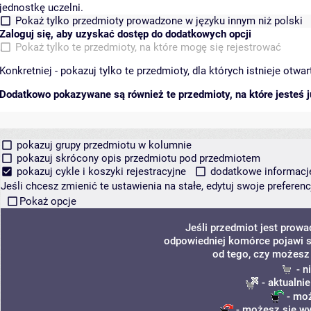
jednostkę uczelni.
Pokaż tylko przedmioty prowadzone w języku innym niż polski
Zaloguj się, aby uzyskać dostęp do dodatkowych opcji
Pokaż tylko te przedmioty, na które mogę się rejestrować
Konkretniej - pokazuj tylko te przedmioty, dla których istnieje otw
Dodatkowo pokazywane są również te przedmioty, na które jesteś ju
pokazuj grupy przedmiotu w kolumnie
pokazuj skrócony opis przedmiotu pod przedmiotem
pokazuj cykle i koszyki rejestracyjne
dodatkowe informacje 
Jeśli chcesz zmienić te ustawienia na stałe, edytuj swoje prefere
Pokaż opcje
Jeśli przedmiot jest prow
odpowiedniej komórce pojawi si
od tego, czy możesz 
- n
- aktualni
- moż
- możesz się wy