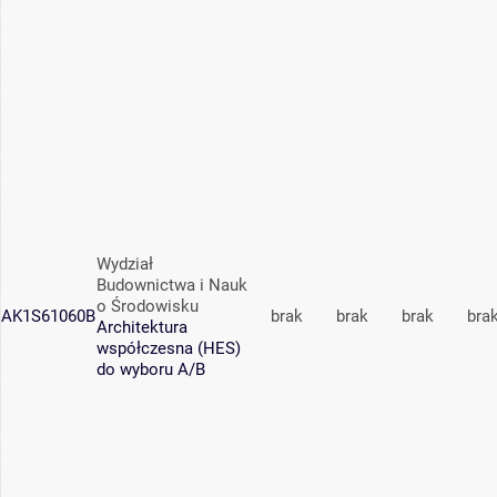
Wydział
Budownictwa i Nauk
o Środowisku
AK1S61060B
brak
brak
brak
bra
Architektura
współczesna (HES)
do wyboru A/B