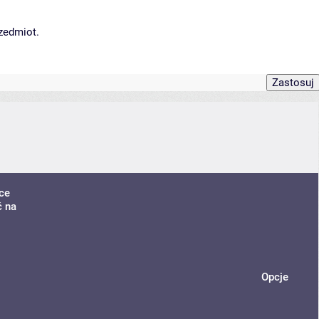
rzedmiot.
ce
ć na
Opcje