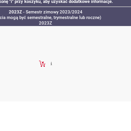
ikonę "i" przy koszyku, aby uzyskać dodatkowe informacje.
2023Z
- Semestr zimowy 2023/2024
ęcia mogą być semestralne, trymestralne lub roczne)
2023Z