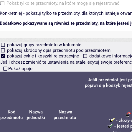
Pokaż tylko te przedmioty, na które mogę się rejestrować
Konkretniej - pokazuj tylko te przedmioty, dla których istnieje otw
Dodatkowo pokazywane są również te przedmioty, na które jesteś ju
pokazuj grupy przedmiotu w kolumnie
pokazuj skrócony opis przedmiotu pod przedmiotem
pokazuj cykle i koszyki rejestracyjne
dodatkowe informacje 
Jeśli chcesz zmienić te ustawienia na stałe, edytuj swoje prefere
Pokaż opcje
Jeśli przedmiot jest
pojawi się koszyk rejes
Kod
Nazwa
Nazwa
przedmiotu
jednostki
przedmiotu
- złożył
- jesteś 