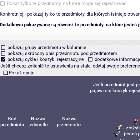
Pokaż tylko te przedmioty, na które mogę się rejestrować
Konkretniej - pokazuj tylko te przedmioty, dla których istnieje otw
Dodatkowo pokazywane są również te przedmioty, na które jesteś ju
pokazuj grupy przedmiotu w kolumnie
pokazuj skrócony opis przedmiotu pod przedmiotem
pokazuj cykle i koszyki rejestracyjne
dodatkowe informacje 
Jeśli chcesz zmienić te ustawienia na stałe, edytuj swoje prefere
Pokaż opcje
Jeśli przedmiot jest
pojawi się koszyk rejes
Kod
Nazwa
Nazwa
przedmiotu
jednostki
przedmiotu
- złożył
- jesteś 