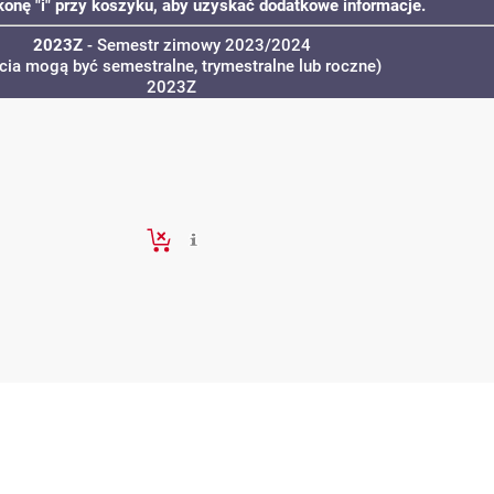
ikonę "i" przy koszyku, aby uzyskać dodatkowe informacje.
2023Z
- Semestr zimowy 2023/2024
ęcia mogą być semestralne, trymestralne lub roczne)
2023Z