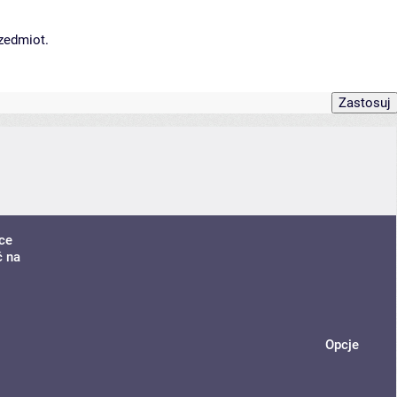
rzedmiot.
ce
ć na
Opcje