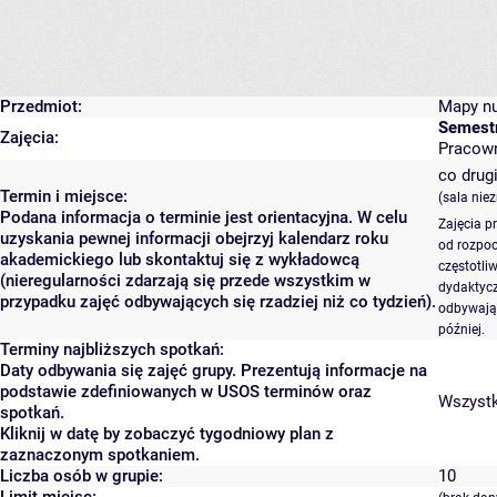
Przedmiot:
Mapy n
Semest
Zajęcia:
Pracowni
co drugi
Termin i miejsce:
(sala nie
Podana informacja o terminie jest orientacyjna. W celu
Zajęcia p
uzyskania pewnej informacji obejrzyj kalendarz roku
od rozpoc
akademickiego lub skontaktuj się z wykładowcą
częstotli
(nieregularności zdarzają się przede wszystkim w
dydaktycz
przypadku zajęć odbywających się rzadziej niż co tydzień).
odbywają 
później.
Terminy najbliższych spotkań:
Daty odbywania się zajęć grupy. Prezentują informacje na
podstawie zdefiniowanych w USOS terminów oraz
Wszystki
spotkań.
Kliknij w datę by zobaczyć tygodniowy plan z
zaznaczonym spotkaniem.
Liczba osób w grupie:
10
Limit miejsc: