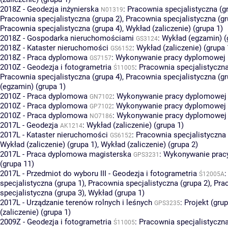
2018Z - Geodezja inżynierska
:
Pracownia specjalistyczna (g
N01319
Pracownia specjalistyczna (grupa 2)
,
Pracownia specjalistyczna (gr
Pracownia specjalistyczna (grupa 4)
,
Wykład (zaliczenie) (grupa 1)
2018Z - Gospodarka nieruchomościami
:
Wykład (egzamin) (
GS3124
2018Z - Kataster nieruchomości
:
Wykład (zaliczenie) (grupa 
GS6152
2018Z - Praca dyplomowa
:
Wykonywanie pracy dyplomowej (
GS7157
2010Z - Geodezja i fotogrametria
:
Pracownia specjalistyczna
Ś11005
Pracownia specjalistyczna (grupa 4)
,
Pracownia specjalistyczna (gr
(egzamin) (grupa 1)
2010Z - Praca dyplomowa
:
Wykonywanie pracy dyplomowej 
GN7102
2010Z - Praca dyplomowa
:
Wykonywanie pracy dyplomowej 
GP7102
2010Z - Praca dyplomowa
:
Wykonywanie pracy dyplomowej 
NO7186
2017L - Geodezja
:
Wykład (zaliczenie) (grupa 1)
AK1214
2017L - Kataster nieruchomości
:
Pracownia specjalistyczna 
GS6152
Wykład (zaliczenie) (grupa 1)
,
Wykład (zaliczenie) (grupa 2)
2017L - Praca dyplomowa magisterska
:
Wykonywanie prac
GPS3231
(grupa 11)
2017L - Przedmiot do wyboru III - Geodezja i fotogrametria
Ś12005A
specjalistyczna (grupa 1)
,
Pracownia specjalistyczna (grupa 2)
,
Pra
specjalistyczna (grupa 3)
,
Wykład (grupa 1)
2017L - Urządzanie terenów rolnych i leśnych
:
Projekt (grup
GPS3235
(zaliczenie) (grupa 1)
2009Z - Geodezja i fotogrametria
:
Pracownia specjalistyczna
Ś11005