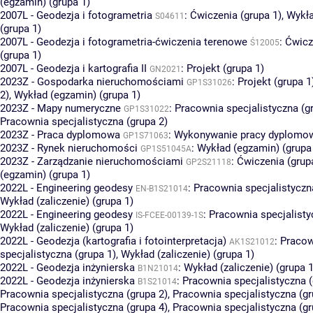
(egzamin) (grupa 1)
2007L - Geodezja i fotogrametria
:
Ćwiczenia (grupa 1)
,
Wykła
S04611
(grupa 1)
2007L - Geodezja i fotogrametria-ćwiczenia terenowe
:
Ćwicz
Ś12005
(grupa 1)
2007L - Geodezja i kartografia II
:
Projekt (grupa 1)
GN2021
2023Z - Gospodarka nieruchomościami
:
Projekt (grupa 1
GP1S31026
2)
,
Wykład (egzamin) (grupa 1)
2023Z - Mapy numeryczne
:
Pracownia specjalistyczna (g
GP1S31022
Pracownia specjalistyczna (grupa 2)
2023Z - Praca dyplomowa
:
Wykonywanie pracy dyplomowe
GP1S71063
2023Z - Rynek nieruchomości
:
Wykład (egzamin) (grupa
GP1S51045A
2023Z - Zarządzanie nieruchomościami
:
Ćwiczenia (grup
GP2S21118
(egzamin) (grupa 1)
2022L - Engineering geodesy
:
Pracownia specjalistyczn
EN-B1S21014
Wykład (zaliczenie) (grupa 1)
2022L - Engineering geodesy
:
Pracownia specjalisty
IS-FCEE-00139-1S
Wykład (zaliczenie) (grupa 1)
2022L - Geodezja (kartografia i fotointerpretacja)
:
Pracow
AK1S21012
specjalistyczna (grupa 1)
,
Wykład (zaliczenie) (grupa 1)
2022L - Geodezja inżynierska
:
Wykład (zaliczenie) (grupa 1
B1N21014
2022L - Geodezja inżynierska
:
Pracownia specjalistyczna (
B1S21014
Pracownia specjalistyczna (grupa 2)
,
Pracownia specjalistyczna (gr
Pracownia specjalistyczna (grupa 4)
,
Pracownia specjalistyczna (gr