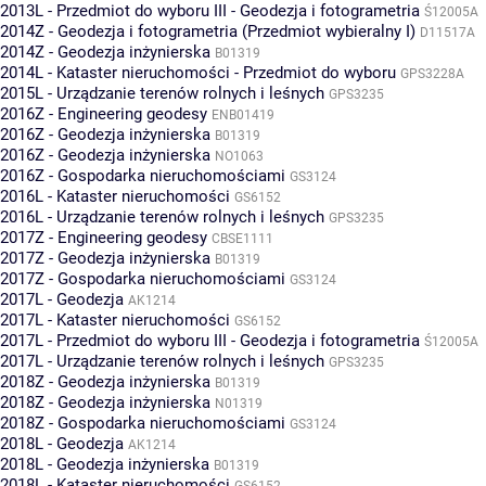
2013L - Przedmiot do wyboru III - Geodezja i fotogrametria
Ś12005A
2014Z - Geodezja i fotogrametria (Przedmiot wybieralny I)
D11517A
2014Z - Geodezja inżynierska
B01319
2014L - Kataster nieruchomości - Przedmiot do wyboru
GPS3228A
2015L - Urządzanie terenów rolnych i leśnych
GPS3235
2016Z - Engineering geodesy
ENB01419
2016Z - Geodezja inżynierska
B01319
2016Z - Geodezja inżynierska
NO1063
2016Z - Gospodarka nieruchomościami
GS3124
2016L - Kataster nieruchomości
GS6152
2016L - Urządzanie terenów rolnych i leśnych
GPS3235
2017Z - Engineering geodesy
CBSE1111
2017Z - Geodezja inżynierska
B01319
2017Z - Gospodarka nieruchomościami
GS3124
2017L - Geodezja
AK1214
2017L - Kataster nieruchomości
GS6152
2017L - Przedmiot do wyboru III - Geodezja i fotogrametria
Ś12005A
2017L - Urządzanie terenów rolnych i leśnych
GPS3235
2018Z - Geodezja inżynierska
B01319
2018Z - Geodezja inżynierska
N01319
2018Z - Gospodarka nieruchomościami
GS3124
2018L - Geodezja
AK1214
2018L - Geodezja inżynierska
B01319
2018L - Kataster nieruchomości
GS6152