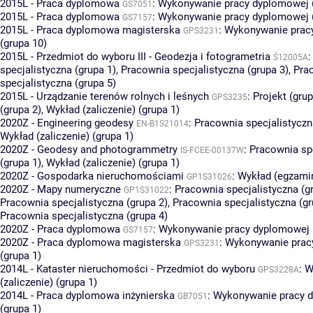
2015L - Praca dyplomowa
:
Wykonywanie pracy dyplomowej (
GS7051
2015L - Praca dyplomowa
:
Wykonywanie pracy dyplomowej (
GS7157
2015L - Praca dyplomowa magisterska
:
Wykonywanie prac
GPS3231
(grupa 10)
2015L - Przedmiot do wyboru III - Geodezja i fotogrametria
Ś12005A
specjalistyczna (grupa 1)
,
Pracownia specjalistyczna (grupa 3)
,
Pra
specjalistyczna (grupa 5)
2015L - Urządzanie terenów rolnych i leśnych
:
Projekt (grup
GPS3235
(grupa 2)
,
Wykład (zaliczenie) (grupa 1)
2020Z - Engineering geodesy
:
Pracownia specjalistyczn
EN-B1S21014
Wykład (zaliczenie) (grupa 1)
2020Z - Geodesy and photogrammetry
:
Pracownia sp
IS-FCEE-00137W
(grupa 1)
,
Wykład (zaliczenie) (grupa 1)
2020Z - Gospodarka nieruchomościami
:
Wykład (egzamin
GP1S31026
2020Z - Mapy numeryczne
:
Pracownia specjalistyczna (g
GP1S31022
Pracownia specjalistyczna (grupa 2)
,
Pracownia specjalistyczna (gr
Pracownia specjalistyczna (grupa 4)
2020Z - Praca dyplomowa
:
Wykonywanie pracy dyplomowej (
GS7157
2020Z - Praca dyplomowa magisterska
:
Wykonywanie prac
GPS3231
(grupa 1)
2014L - Kataster nieruchomości - Przedmiot do wyboru
:
W
GPS3228A
(zaliczenie) (grupa 1)
2014L - Praca dyplomowa inżynierska
:
Wykonywanie pracy 
GB7051
(grupa 1)