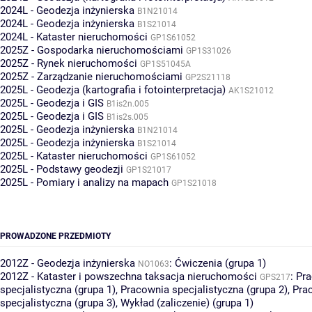
2024L - Geodezja inżynierska
B1N21014
2024L - Geodezja inżynierska
B1S21014
2024L - Kataster nieruchomości
GP1S61052
2025Z - Gospodarka nieruchomościami
GP1S31026
2025Z - Rynek nieruchomości
GP1S51045A
2025Z - Zarządzanie nieruchomościami
GP2S21118
2025L - Geodezja (kartografia i fotointerpretacja)
AK1S21012
2025L - Geodezja i GIS
B1is2n.005
2025L - Geodezja i GIS
B1is2s.005
2025L - Geodezja inżynierska
B1N21014
2025L - Geodezja inżynierska
B1S21014
2025L - Kataster nieruchomości
GP1S61052
2025L - Podstawy geodezji
GP1S21017
2025L - Pomiary i analizy na mapach
GP1S21018
PROWADZONE PRZEDMIOTY
2012Z - Geodezja inżynierska
:
Ćwiczenia (grupa 1)
NO1063
2012Z - Kataster i powszechna taksacja nieruchomości
:
Pr
GPS217
specjalistyczna (grupa 1)
,
Pracownia specjalistyczna (grupa 2)
,
Pra
specjalistyczna (grupa 3)
,
Wykład (zaliczenie) (grupa 1)