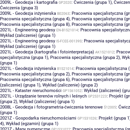
2009L - Geodezja i kartografia
:
Ćwiczenia (grupa 1)
,
Ćwiczeni
GP2020
Ćwiczenia (grupa 3)
2009L - Geodezja inżynierska
:
Pracownia specjalistyczna (gr
B02063
Pracownia specjalistyczna (grupa 4)
,
Pracownia specjalistyczna (gr
Pracownia specjalistyczna (grupa 8)
,
Pracownia specjalistyczna (gr
2021L - Engineering geodesy
:
Pracownia specjalistyczn
EN-B1S21014
Wykład (zaliczenie) (grupa 1)
2021L - Engineering geodesy
:
Pracownia specjalistycz
IS-FCEE-00139S
Wykład (zaliczenie) (grupa 1)
2021L - Geodezja (kartografia i fotointerpretacja)
:
Pracow
AK1S21012
specjalistyczna (grupa 1)
,
Pracownia specjalistyczna (grupa 2)
,
Wykł
(grupa 1)
2021L - Geodezja inżynierska
:
Pracownia specjalistyczna (
B1S21014
Pracownia specjalistyczna (grupa 2)
,
Pracownia specjalistyczna (gr
Pracownia specjalistyczna (grupa 6)
,
Pracownia specjalistyczna (gr
(zaliczenie) (grupa 1)
,
Wykład (zaliczenie) (grupa 2)
2021L - Kataster nieruchomości
:
Wykład (zaliczenie) (gru
GP1S61052
2021L - Urządzanie terenów rolnych i leśnych
:
Projekt (gr
GP2S31223
(grupa 2)
,
Wykład (zaliczenie) (grupa 1)
2008L - Geodezja i fotogrametria-ćwiczenia terenowe
:
Ćwicz
Ś12005
(grupa 1)
2021Z - Gospodarka nieruchomościami
:
Projekt (grupa 1
GP1S31026
4)
,
Wykład (egzamin) (grupa 1)
2021Z - Mapy numeryczne
:
Pracownia specjalistyczna (g
GP1S31022