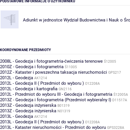
PODSTAWOWE INFORMACJE O UŻYTKOWNIKU
Adiunkt w jednostce
Wydział Budownictwa i Nauk o Śr
KOORDYNOWANE PRZEDMIOTY
2008L - Geodezja i fotogrametria-ćwiczenia terenowe
Ś12005
2010Z - Geodezja i fotogrametria
Ś11005
2012Z - Kataster i powszechna taksacja nieruchomości
GPS217
2012L - Geodezja
AK1214
2012L - Geodezja II ( Przedmiot do wyboru )
O12208A
2012L - Geodezja i kartografia
GN2116
2012L - Przedmiot do wyboru III - Geodezja i fotogrametria
Ś12005A
2013Z - Geodezja i fotogrametria (Przedmiot wybieralny I)
D11517A
2013Z - Geodezja inżynierska
B01319
2013Z - Geodezja inżynierska
N01319
2013L - Geodezja
AK1214
2013L - Geodezja II ( Przedmiot do wyboru )
O12208A
2013L - Kataster nieruchomości - Przedmiot do wyboru
GPS3228A