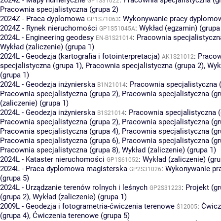
GP1S31022
Pracownia specjalistyczna (grupa 2)
2024Z - Praca dyplomowa
:
Wykonywanie pracy dyplomowe
GP1S71063
2024Z - Rynek nieruchomości
:
Wykład (egzamin) (grupa
GP1S51045A
2024L - Engineering geodesy
:
Pracownia specjalistyczn
EN-B1S21014
Wykład (zaliczenie) (grupa 1)
2024L - Geodezja (kartografia i fotointerpretacja)
:
Pracow
AK1S21012
specjalistyczna (grupa 1)
,
Pracownia specjalistyczna (grupa 2)
,
Wykł
(grupa 1)
2024L - Geodezja inżynierska
:
Pracownia specjalistyczna 
B1N21014
Pracownia specjalistyczna (grupa 2)
,
Pracownia specjalistyczna (gr
(zaliczenie) (grupa 1)
2024L - Geodezja inżynierska
:
Pracownia specjalistyczna (
B1S21014
Pracownia specjalistyczna (grupa 2)
,
Pracownia specjalistyczna (gr
Pracownia specjalistyczna (grupa 4)
,
Pracownia specjalistyczna (gr
Pracownia specjalistyczna (grupa 6)
,
Pracownia specjalistyczna (gr
Pracownia specjalistyczna (grupa 8)
,
Wykład (zaliczenie) (grupa 1)
2024L - Kataster nieruchomości
:
Wykład (zaliczenie) (gru
GP1S61052
2024L - Praca dyplomowa magisterska
:
Wykonywanie pr
GP2S31026
(grupa 5)
2024L - Urządzanie terenów rolnych i leśnych
:
Projekt (gr
GP2S31223
(grupa 2)
,
Wykład (zaliczenie) (grupa 1)
2009L - Geodezja i fotogrametria-ćwiczenia terenowe
:
Ćwicz
Ś12005
(grupa 4)
,
Ćwiczenia terenowe (grupa 5)