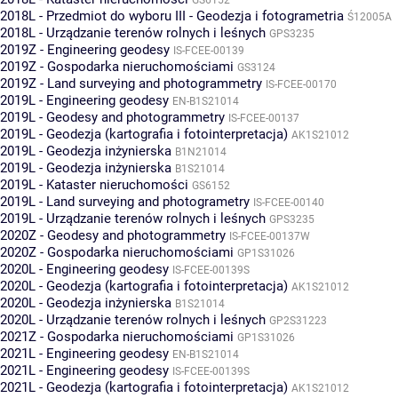
2018L - Przedmiot do wyboru III - Geodezja i fotogrametria
Ś12005A
2018L - Urządzanie terenów rolnych i leśnych
GPS3235
2019Z - Engineering geodesy
IS-FCEE-00139
2019Z - Gospodarka nieruchomościami
GS3124
2019Z - Land surveying and photogrammetry
IS-FCEE-00170
2019L - Engineering geodesy
EN-B1S21014
2019L - Geodesy and photogrammetry
IS-FCEE-00137
2019L - Geodezja (kartografia i fotointerpretacja)
AK1S21012
2019L - Geodezja inżynierska
B1N21014
2019L - Geodezja inżynierska
B1S21014
2019L - Kataster nieruchomości
GS6152
2019L - Land surveying and photogrametry
IS-FCEE-00140
2019L - Urządzanie terenów rolnych i leśnych
GPS3235
2020Z - Geodesy and photogrammetry
IS-FCEE-00137W
2020Z - Gospodarka nieruchomościami
GP1S31026
2020L - Engineering geodesy
IS-FCEE-00139S
2020L - Geodezja (kartografia i fotointerpretacja)
AK1S21012
2020L - Geodezja inżynierska
B1S21014
2020L - Urządzanie terenów rolnych i leśnych
GP2S31223
2021Z - Gospodarka nieruchomościami
GP1S31026
2021L - Engineering geodesy
EN-B1S21014
2021L - Engineering geodesy
IS-FCEE-00139S
2021L - Geodezja (kartografia i fotointerpretacja)
AK1S21012