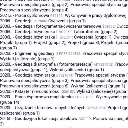
Pracownia specjalistyczna (grupa 2)
,
Pracownia specjalistyczna (gr
Pracownia specjalistyczna (grupa 4)
2021Z - Praca dyplomowa
:
Wykonywanie pracy dyplomowej (
GS7157
2006L - Geodezja
:
Ćwiczenia (grupa 1)
O12006
2006L - Geodezja i fotogrametria-ćwiczenia terenowe
:
Ćwicz
Ś12005
2006L - Geodezja inżynierska I
:
Laboratorium (grupa 2)
NO2063
2006L - Geodezja inżynierska II
:
Ćwiczenia (grupa 1)
,
Ćwiczen
B02064
Projekt (grupa 1)
,
Projekt (grupa 2)
,
Projekt (grupa 3)
,
Projekt (grupa
(grupa 7)
2020L - Engineering geodesy
:
Pracownia specjalistycz
IS-FCEE-00139S
Wykład (zaliczenie) (grupa 1)
2020L - Geodezja (kartografia i fotointerpretacja)
:
Pracow
AK1S21012
specjalistyczna (grupa 1)
,
Wykład (zaliczenie) (grupa 1)
2020L - Geodezja inżynierska
:
Pracownia specjalistyczna (
B1S21014
Pracownia specjalistyczna (grupa 3)
,
Pracownia specjalistyczna (gr
Pracownia specjalistyczna (grupa 6)
,
Wykład (zaliczenie) (grupa 1)
2020L - Kataster nieruchomości
:
Wykład (zaliczenie) (grupa 
GS6152
2020L - Praca dyplomowa magisterska
:
Wykonywanie pr
GP2S31026
(grupa 14)
2020L - Urządzanie terenów rolnych i leśnych
:
Projekt (gr
GP2S31223
(zaliczenie) (grupa 1)
2015L - Geodezyjna lokalizacja obiektów
:
Pracownia specjal
GS2119
2)