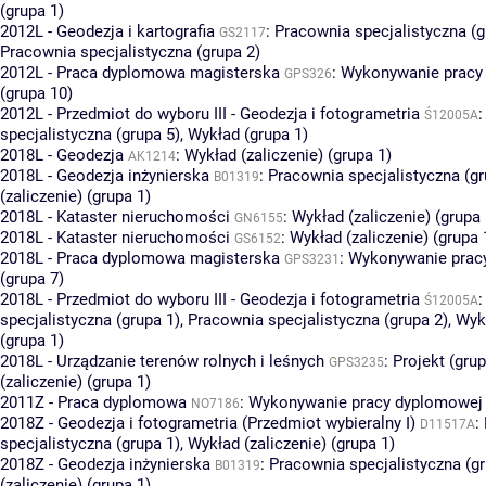
(grupa 1)
2012L - Geodezja i kartografia
:
Pracownia specjalistyczna (g
GS2117
Pracownia specjalistyczna (grupa 2)
2012L - Praca dyplomowa magisterska
:
Wykonywanie pracy
GPS326
(grupa 10)
2012L - Przedmiot do wyboru III - Geodezja i fotogrametria
Ś12005A
specjalistyczna (grupa 5)
,
Wykład (grupa 1)
2018L - Geodezja
:
Wykład (zaliczenie) (grupa 1)
AK1214
2018L - Geodezja inżynierska
:
Pracownia specjalistyczna (gr
B01319
(zaliczenie) (grupa 1)
2018L - Kataster nieruchomości
:
Wykład (zaliczenie) (grupa 
GN6155
2018L - Kataster nieruchomości
:
Wykład (zaliczenie) (grupa 
GS6152
2018L - Praca dyplomowa magisterska
:
Wykonywanie prac
GPS3231
(grupa 7)
2018L - Przedmiot do wyboru III - Geodezja i fotogrametria
Ś12005A
specjalistyczna (grupa 1)
,
Pracownia specjalistyczna (grupa 2)
,
Wykł
(grupa 1)
2018L - Urządzanie terenów rolnych i leśnych
:
Projekt (grup
GPS3235
(zaliczenie) (grupa 1)
2011Z - Praca dyplomowa
:
Wykonywanie pracy dyplomowej 
NO7186
2018Z - Geodezja i fotogrametria (Przedmiot wybieralny I)
:
D11517A
specjalistyczna (grupa 1)
,
Wykład (zaliczenie) (grupa 1)
2018Z - Geodezja inżynierska
:
Pracownia specjalistyczna (gr
B01319
(zaliczenie) (grupa 1)