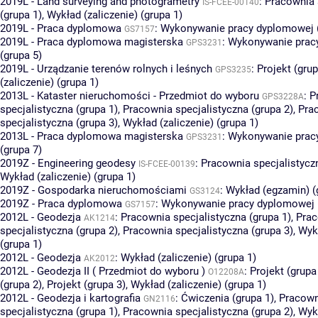
2019L - Land surveying and photogrametry
:
Pracownia 
IS-FCEE-00140
(grupa 1)
,
Wykład (zaliczenie) (grupa 1)
2019L - Praca dyplomowa
:
Wykonywanie pracy dyplomowej (
GS7157
2019L - Praca dyplomowa magisterska
:
Wykonywanie prac
GPS3231
(grupa 5)
2019L - Urządzanie terenów rolnych i leśnych
:
Projekt (grup
GPS3235
(zaliczenie) (grupa 1)
2013L - Kataster nieruchomości - Przedmiot do wyboru
:
P
GPS3228A
specjalistyczna (grupa 1)
,
Pracownia specjalistyczna (grupa 2)
,
Pra
specjalistyczna (grupa 3)
,
Wykład (zaliczenie) (grupa 1)
2013L - Praca dyplomowa magisterska
:
Wykonywanie prac
GPS3231
(grupa 7)
2019Z - Engineering geodesy
:
Pracownia specjalistyczn
IS-FCEE-00139
Wykład (zaliczenie) (grupa 1)
2019Z - Gospodarka nieruchomościami
:
Wykład (egzamin) (
GS3124
2019Z - Praca dyplomowa
:
Wykonywanie pracy dyplomowej (
GS7157
2012L - Geodezja
:
Pracownia specjalistyczna (grupa 1)
,
Pra
AK1214
specjalistyczna (grupa 2)
,
Pracownia specjalistyczna (grupa 3)
,
Wykł
(grupa 1)
2012L - Geodezja
:
Wykład (zaliczenie) (grupa 1)
AK2012
2012L - Geodezja II ( Przedmiot do wyboru )
:
Projekt (grupa
O12208A
(grupa 2)
,
Projekt (grupa 3)
,
Wykład (zaliczenie) (grupa 1)
2012L - Geodezja i kartografia
:
Ćwiczenia (grupa 1)
,
Pracown
GN2116
specjalistyczna (grupa 1)
,
Pracownia specjalistyczna (grupa 2)
,
Wykł