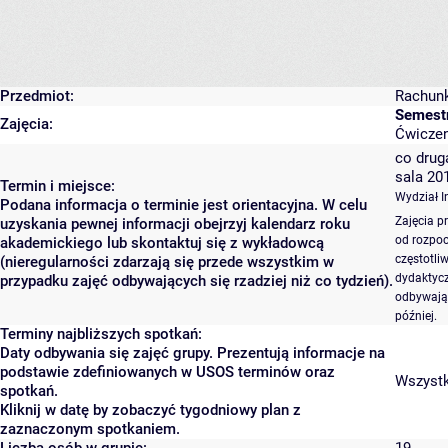
Przedmiot:
Rachun
Semestr
Zajęcia:
Ćwiczeni
co druga
sala 20
Termin i miejsce:
Wydział In
Podana informacja o terminie jest orientacyjna. W celu
Zajęcia p
uzyskania pewnej informacji obejrzyj kalendarz roku
od rozpoc
akademickiego lub skontaktuj się z wykładowcą
częstotli
(nieregularności zdarzają się przede wszystkim w
dydaktycz
przypadku zajęć odbywających się rzadziej niż co tydzień).
odbywają 
później.
Terminy najbliższych spotkań:
Daty odbywania się zajęć grupy. Prezentują informacje na
podstawie zdefiniowanych w USOS terminów oraz
Wszystki
spotkań.
Kliknij w datę by zobaczyć tygodniowy plan z
zaznaczonym spotkaniem.
Liczba osób w grupie:
19