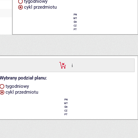
tygodniowy
cykl przedmiotu
PN
WT
ŚR
CZ
PT
Wybrany podział planu:
tygodniowy
cykl przedmiotu
PN
WT
ŚR
CZ
PT