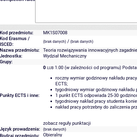
Kod przedmiotu:
MK1S07008
Kod Erasmus /
/
(brak danych)
(brak danych)
ISCED:
Nazwa przedmiotu:
Teoria rozwiązywania innowacyjnych zagadni
Jednostka:
Wydział Mechaniczny
Grupy:
0
1.00 (w zależności od programu)
Podsta
LUB
roczny wymiar godzinowy nakładu pracy
ECTS;
tygodniowy wymiar godzinowy nakładu p
Punkty ECTS i inne:
1 punkt ECTS odpowiada 25-30 godzinom
tygodniowy nakład pracy studenta konie
nakład pracy potrzebny do zaliczenia p
zobacz reguły punktacji
Język prowadzenia:
(brak danych)
Obieralny
Rodzaj przedmiotu: