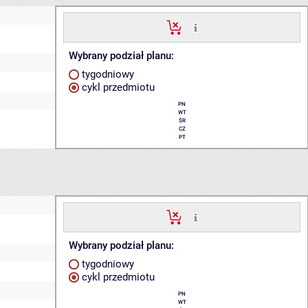
Wybrany podział planu:
tygodniowy
cykl przedmiotu
PN
WT
ŚR
CZ
PT
Wybrany podział planu:
tygodniowy
cykl przedmiotu
PN
WT