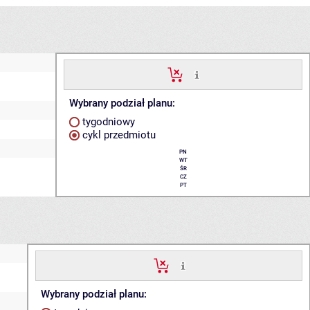
Wybrany podział planu:
tygodniowy
cykl przedmiotu
PN
WT
ŚR
CZ
PT
Wybrany podział planu: