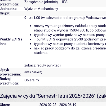
Zarządzanie jakością - HES
przedmiotu:
Jednostka:
Wydział Mechaniczny
Grupy:
0
1.00 (w zależności od programu)
Podstawowe 
LUB
roczny wymiar godzinowy nakładu pracy stude
etapu studiów wynosi 1500-1800 h, co odpow
tygodniowy wymiar godzinowy nakładu pracy 
Punkty ECTS i
1 punkt ECTS odpowiada 25-30 godzinom pracy
inne:
tygodniowy nakład pracy studenta konieczny 
nakład pracy potrzebny do zaliczenia przedm
studenta.
zobacz reguły punktacji
Język
(brak danych)
prowadzenia:
Rodzaj
Obieralny
przedmiotu:
Zajęcia w cyklu "Semestr letni 2025/2026"
(za
Okres:
2026-02-23 - 2026-06-19