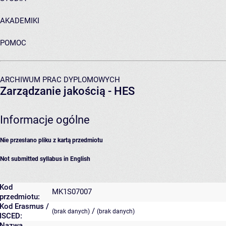
AKADEMIKI
POMOC
ARCHIWUM PRAC DYPLOMOWYCH
Zarządzanie jakością - HES
Informacje ogólne
Nie przesłano pliku z kartą przedmiotu
Not submitted syllabus in English
Kod
MK1S07007
przedmiotu:
Kod Erasmus /
/
(brak danych)
(brak danych)
ISCED:
Nazwa