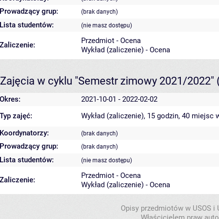
Prowadzący grup:
(brak danych)
Lista studentów:
(nie masz dostępu)
Przedmiot - Ocena
Zaliczenie:
Wykład (zaliczenie) - Ocena
Zajęcia w cyklu "Semestr zimowy 2021/2022"
Okres:
2021-10-01 - 2022-02-02
Typ zajęć:
Wykład (zaliczenie), 15 godzin, 40 miejsc
w
Koordynatorzy:
(brak danych)
Prowadzący grup:
(brak danych)
Lista studentów:
(nie masz dostępu)
Przedmiot - Ocena
Zaliczenie:
Wykład (zaliczenie) - Ocena
Opisy przedmiotów w USOS i
Właścicielem praw autor