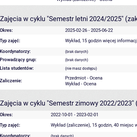
Zajęcia w cyklu "Semestr letni 2024/2025"
(za
Okres:
2025-02-26 - 2025-06-22
Typ zajęć:
Wykład, 15 godzin
więcej informacj
Koordynatorzy:
(brak danych)
Prowadzący grup:
(brak danych)
Lista studentów:
(nie masz dostępu)
Przedmiot - Ocena
Zaliczenie:
Wykład - Ocena
Zajęcia w cyklu "Semestr zimowy 2022/2023"
Okres:
2022-10-01 - 2023-02-01
Typ zajęć:
Wykład (zaliczenie), 15 godzin, 40 miejsc
w
Koordynatorzy:
(brak danych)