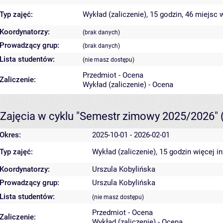
Typ zajęć:
Wykład (zaliczenie), 15 godzin, 46 miejsc
w
Koordynatorzy:
(brak danych)
Prowadzący grup:
(brak danych)
Lista studentów:
(nie masz dostępu)
Przedmiot - Ocena
Zaliczenie:
Wykład (zaliczenie) - Ocena
Zajęcia w cyklu "Semestr zimowy 2025/2026"
Okres:
2025-10-01 - 2026-02-01
Typ zajęć:
Wykład (zaliczenie), 15 godzin
więcej i
Koordynatorzy:
Urszula Kobylińska
Prowadzący grup:
Urszula Kobylińska
Lista studentów:
(nie masz dostępu)
Przedmiot - Ocena
Zaliczenie:
Wykład (zaliczenie) - Ocena