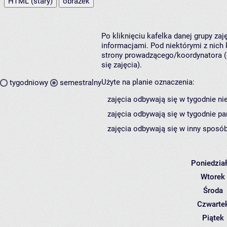
HTML (stary)
obrazek
Po kliknięciu kafelka danej grupy za
informacjami. Pod niektórymi z nich k
strony prowadzącego/koordynatora (
się zajęcia).
Użyte na planie oznaczenia:
tygodniowy
semestralny
zajęcia odbywają się w tygodnie ni
zajęcia odbywają się w tygodnie pa
zajęcia odbywają się w inny sposób
Poniedzia
Wtorek
Środa
Czwarte
Piątek