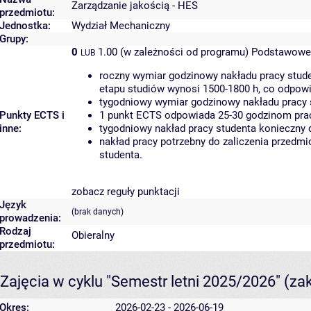
Zarządzanie jakością - HES
przedmiotu:
Jednostka:
Wydział Mechaniczny
Grupy:
0
1.00 (w zależności od programu)
Podstawowe 
LUB
roczny wymiar godzinowy nakładu pracy stude
etapu studiów wynosi 1500-1800 h, co odpow
tygodniowy wymiar godzinowy nakładu pracy 
Punkty ECTS i
1 punkt ECTS odpowiada 25-30 godzinom pracy
inne:
tygodniowy nakład pracy studenta konieczny 
nakład pracy potrzebny do zaliczenia przedm
studenta.
zobacz reguły punktacji
Język
(brak danych)
prowadzenia:
Rodzaj
Obieralny
przedmiotu:
Zajęcia w cyklu "Semestr letni 2025/2026"
(za
Okres:
2026-02-23 - 2026-06-19