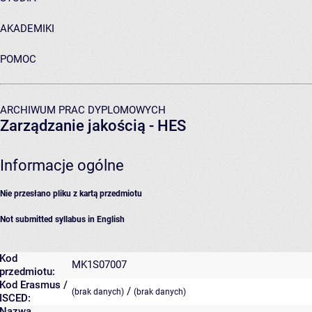
AKADEMIKI
POMOC
ARCHIWUM PRAC DYPLOMOWYCH
Zarządzanie jakością - HES
Informacje ogólne
Nie przesłano pliku z kartą przedmiotu
Not submitted syllabus in English
Kod
MK1S07007
przedmiotu:
Kod Erasmus /
/
(brak danych)
(brak danych)
ISCED:
Nazwa