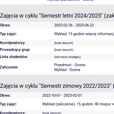
Zajęcia w cyklu "Semestr letni 2024/2025"
(za
Okres:
2025-02-26 - 2025-06-22
Typ zajęć:
Wykład, 15 godzin
więcej informacj
Koordynatorzy:
(brak danych)
Prowadzący grup:
(brak danych)
Lista studentów:
(nie masz dostępu)
Przedmiot - Ocena
Zaliczenie:
Wykład - Ocena
Zajęcia w cyklu "Semestr zimowy 2022/2023"
Okres:
2022-10-01 - 2023-02-01
Typ zajęć:
Wykład (zaliczenie), 15 godzin, 40 miejsc
w
Koordynatorzy:
(brak danych)