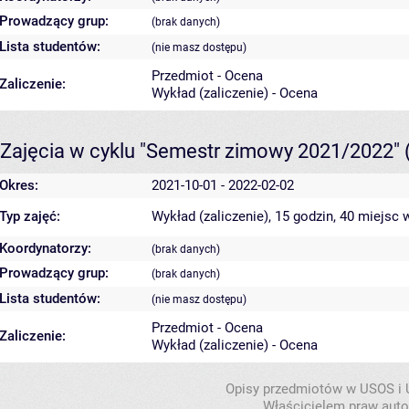
Prowadzący grup:
(brak danych)
Lista studentów:
(nie masz dostępu)
Przedmiot - Ocena
Zaliczenie:
Wykład (zaliczenie) - Ocena
Zajęcia w cyklu "Semestr zimowy 2021/2022"
Okres:
2021-10-01 - 2022-02-02
Typ zajęć:
Wykład (zaliczenie), 15 godzin, 40 miejsc
w
Koordynatorzy:
(brak danych)
Prowadzący grup:
(brak danych)
Lista studentów:
(nie masz dostępu)
Przedmiot - Ocena
Zaliczenie:
Wykład (zaliczenie) - Ocena
Opisy przedmiotów w USOS i
Właścicielem praw autor