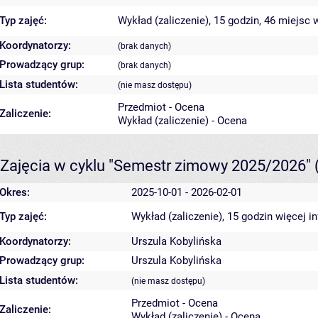
Typ zajęć:
Wykład (zaliczenie), 15 godzin, 46 miejsc
w
Koordynatorzy:
(brak danych)
Prowadzący grup:
(brak danych)
Lista studentów:
(nie masz dostępu)
Przedmiot - Ocena
Zaliczenie:
Wykład (zaliczenie) - Ocena
Zajęcia w cyklu "Semestr zimowy 2025/2026"
Okres:
2025-10-01 - 2026-02-01
Typ zajęć:
Wykład (zaliczenie), 15 godzin
więcej i
Koordynatorzy:
Urszula Kobylińska
Prowadzący grup:
Urszula Kobylińska
Lista studentów:
(nie masz dostępu)
Przedmiot - Ocena
Zaliczenie:
Wykład (zaliczenie) - Ocena