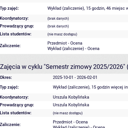
Typ zajęć:
Wykład (zaliczenie), 15 godzin, 46 miejsc
w
Koordynatorzy:
(brak danych)
Prowadzący grup:
(brak danych)
Lista studentów:
(nie masz dostępu)
Przedmiot - Ocena
Zaliczenie:
Wykład (zaliczenie) - Ocena
Zajęcia w cyklu "Semestr zimowy 2025/2026"
Okres:
2025-10-01 - 2026-02-01
Typ zajęć:
Wykład (zaliczenie), 15 godzin
więcej i
Koordynatorzy:
Urszula Kobylińska
Prowadzący grup:
Urszula Kobylińska
Lista studentów:
(nie masz dostępu)
Przedmiot - Ocena
Zaliczenie:
Wykład (zaliczenie) - Ocena