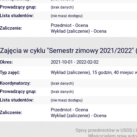
Prowadzący grup:
(brak danych)
Lista studentów:
(nie masz dostępu)
Przedmiot - Ocena
Zaliczenie:
Wykład (zaliczenie) - Ocena
Zajęcia w cyklu "Semestr zimowy 2021/2022"
Okres:
2021-10-01 - 2022-02-02
Typ zajęć:
Wykład (zaliczenie), 15 godzin, 40 miejsc
w
Koordynatorzy:
(brak danych)
Prowadzący grup:
(brak danych)
Lista studentów:
(nie masz dostępu)
Przedmiot - Ocena
Zaliczenie:
Wykład (zaliczenie) - Ocena
Opisy przedmiotów w USOS i
Właścicielem praw autor