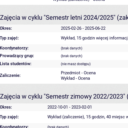
Zajęcia w cyklu "Semestr letni 2024/2025"
(za
Okres:
2025-02-26 - 2025-06-22
Typ zajęć:
Wykład, 15 godzin
więcej informacj
Koordynatorzy:
(brak danych)
Prowadzący grup:
(brak danych)
Lista studentów:
(nie masz dostępu)
Przedmiot - Ocena
Zaliczenie:
Wykład - Ocena
Zajęcia w cyklu "Semestr zimowy 2022/2023"
Okres:
2022-10-01 - 2023-02-01
Typ zajęć:
Wykład (zaliczenie), 15 godzin, 40 miejsc
w
Koordynatorzy:
(brak danych)