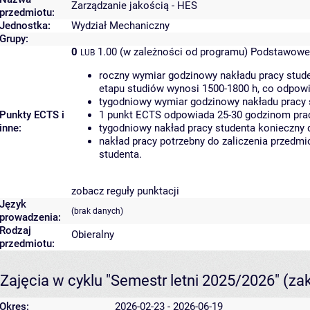
Zarządzanie jakością - HES
przedmiotu:
Jednostka:
Wydział Mechaniczny
Grupy:
0
1.00 (w zależności od programu)
Podstawowe 
LUB
roczny wymiar godzinowy nakładu pracy stude
etapu studiów wynosi 1500-1800 h, co odpow
tygodniowy wymiar godzinowy nakładu pracy 
Punkty ECTS i
1 punkt ECTS odpowiada 25-30 godzinom pracy
inne:
tygodniowy nakład pracy studenta konieczny 
nakład pracy potrzebny do zaliczenia przedm
studenta.
zobacz reguły punktacji
Język
(brak danych)
prowadzenia:
Rodzaj
Obieralny
przedmiotu:
Zajęcia w cyklu "Semestr letni 2025/2026"
(za
Okres:
2026-02-23 - 2026-06-19