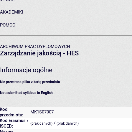
AKADEMIKI
POMOC
ARCHIWUM PRAC DYPLOMOWYCH
Zarządzanie jakością - HES
Informacje ogólne
Nie przesłano pliku z kartą przedmiotu
Not submitted syllabus in English
Kod
MK1S07007
przedmiotu:
Kod Erasmus /
/
(brak danych)
(brak danych)
ISCED:
Nazwa