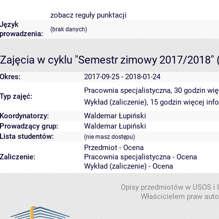
zobacz reguły punktacji
Język
(brak danych)
prowadzenia:
Zajęcia w cyklu "Semestr zimowy 2017/2018"
Okres:
2017-09-25 - 2018-01-24
Pracownia specjalistyczna, 30 godzin
wię
Typ zajęć:
Wykład (zaliczenie), 15 godzin
więcej inf
Koordynatorzy:
Waldemar Łupiński
Prowadzący grup:
Waldemar Łupiński
Lista studentów:
(nie masz dostępu)
Przedmiot - Ocena
Zaliczenie:
Pracownia specjalistyczna - Ocena
Wykład (zaliczenie) - Ocena
Opisy przedmiotów w USOS i
Właścicielem praw autor