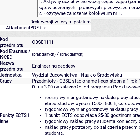
Brak wersji w języku polskim
Attachment
PDF file
Kod
CBSE1111
przedmiotu:
Kod Erasmus /
/
(brak danych)
(brak danych)
ISCED:
Nazwa
Engineering geodesy
przedmiotu:
Jednostka:
Wydział Budownictwa i Nauk o Środowisku
Grupy:
Przedmioty - CBSE stacjonarne I-ego stopnia 1 rok 
0
3.00 (w zależności od programu)
Podstawowe 
LUB
roczny wymiar godzinowy nakładu pracy stude
etapu studiów wynosi 1500-1800 h, co odpow
tygodniowy wymiar godzinowy nakładu pracy 
Punkty ECTS i
1 punkt ECTS odpowiada 25-30 godzinom pracy
inne:
tygodniowy nakład pracy studenta konieczny 
nakład pracy potrzebny do zaliczenia przedm
studenta.