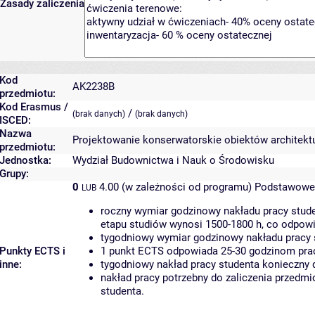
Zasady zaliczenia
Kod
AK2238B
przedmiotu:
Kod Erasmus /
/
(brak danych)
(brak danych)
ISCED:
Nazwa
Projektowanie konserwatorskie obiektów architektu
przedmiotu:
Jednostka:
Wydział Budownictwa i Nauk o Środowisku
Grupy:
0
4.00 (w zależności od programu)
Podstawowe 
LUB
roczny wymiar godzinowy nakładu pracy stude
etapu studiów wynosi 1500-1800 h, co odpow
tygodniowy wymiar godzinowy nakładu pracy 
Punkty ECTS i
1 punkt ECTS odpowiada 25-30 godzinom pracy
inne:
tygodniowy nakład pracy studenta konieczny 
nakład pracy potrzebny do zaliczenia przedm
studenta.