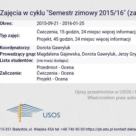
Zajęcia w cyklu "Semestr zimowy 2015/16"
(z
Okres:
2015-09-21 - 2016-01-25
Ćwiczenia, 15 godzin, 24 miejsc
więcej informacj
Typ zajęć:
Projekt, 45 godzin, 24 miejsc
więcej informacji
Koordynatorzy:
Dorota Gawryluk
Prowadzący grup:
Magdalena Gajewska
,
Dorota Gawryluk
,
Jerzy Gr
Lista studentów:
(nie masz dostępu)
Przedmiot - Ocena
Zaliczenie:
Ćwiczenia - Ocena
Projekt - Ocena
Opisy przedmiotów w USOS i
Właścicielem praw autor
15-351 Białystok, ul. Wiejska 45A
tel: +48 746 90 00
https://pb.edu.pl
kontakt
dekla