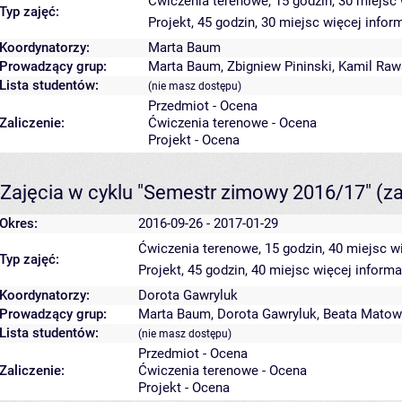
Ćwiczenia terenowe, 15 godzin, 30 miejsc
Typ zajęć:
Projekt, 45 godzin, 30 miejsc
więcej inform
Koordynatorzy:
Marta Baum
Prowadzący grup:
Marta Baum
,
Zbigniew Pininski
,
Kamil Raw
Lista studentów:
(nie masz dostępu)
Przedmiot - Ocena
Zaliczenie:
Ćwiczenia terenowe - Ocena
Projekt - Ocena
Zajęcia w cyklu "Semestr zimowy 2016/17"
(z
Okres:
2016-09-26 - 2017-01-29
Ćwiczenia terenowe, 15 godzin, 40 miejsc
w
Typ zajęć:
Projekt, 45 godzin, 40 miejsc
więcej informa
Koordynatorzy:
Dorota Gawryluk
Prowadzący grup:
Marta Baum
,
Dorota Gawryluk
,
Beata Matow
Lista studentów:
(nie masz dostępu)
Przedmiot - Ocena
Zaliczenie:
Ćwiczenia terenowe - Ocena
Projekt - Ocena