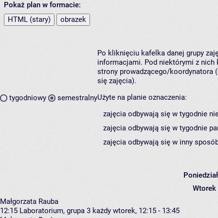
Pokaż plan w formacie:
HTML (stary)
obrazek
Po kliknięciu kafelka danej grupy za
informacjami. Pod niektórymi z nich k
strony prowadzącego/koordynatora (
się zajęcia).
Użyte na planie oznaczenia:
tygodniowy
semestralny
zajęcia odbywają się w tygodnie ni
zajęcia odbywają się w tygodnie pa
zajęcia odbywają się w inny sposób
Poniedzia
Wtorek
Małgorzata Rauba
12:15
Laboratorium, grupa 3
każdy wtorek, 12:15 - 13:45