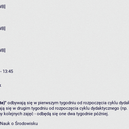
WB]
WB]
WB]
- 13:45
k
te)"
odbywają się w pierwszym tygodniu od rozpoczęcia cyklu dydak
ą się w drugim tygodniu od rozpoczęcia cyklu dydaktycznego (np. 
y kolejnych zajęć - odbędą się one dwa tygodnie później.
 Nauk o Środowisku