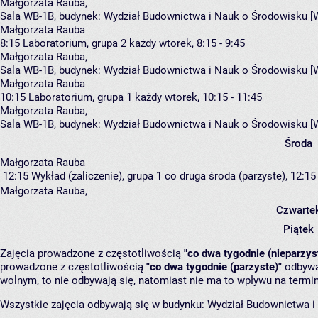
Małgorzata Rauba
,
Sala WB-1B,
budynek:
Wydział Budownictwa i Nauk o Środowisku [
Małgorzata Rauba
8:15
Laboratorium, grupa 2
każdy wtorek, 8:15 - 9:45
Małgorzata Rauba
,
Sala WB-1B,
budynek:
Wydział Budownictwa i Nauk o Środowisku [
Małgorzata Rauba
10:15
Laboratorium, grupa 1
każdy wtorek, 10:15 - 11:45
Małgorzata Rauba
,
Sala WB-1B,
budynek:
Wydział Budownictwa i Nauk o Środowisku [
Środa
Małgorzata Rauba
12:15
Wykład (zaliczenie), grupa 1
co druga środa (parzyste), 12:15 
Małgorzata Rauba
,
Czwarte
Piątek
Zajęcia prowadzone z częstotliwością
"co dwa tygodnie (nieparzys
prowadzone z częstotliwością
"co dwa tygodnie (parzyste)"
odbywaj
wolnym, to nie odbywają się, natomiast nie ma to wpływu na termin
Wszystkie zajęcia odbywają się w budynku:
Wydział Budownictwa i