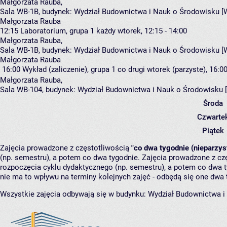
Małgorzata Rauba
,
Sala WB-1B,
budynek:
Wydział Budownictwa i Nauk o Środowisku [
Małgorzata Rauba
12:15
Laboratorium, grupa 1
każdy wtorek, 12:15 - 14:00
Małgorzata Rauba
,
Sala WB-1B,
budynek:
Wydział Budownictwa i Nauk o Środowisku [
Małgorzata Rauba
16:00
Wykład (zaliczenie), grupa 1
co drugi wtorek (parzyste), 16:00
Małgorzata Rauba
,
Sala WB-104,
budynek:
Wydział Budownictwa i Nauk o Środowisku 
Środa
Czwarte
Piątek
Zajęcia prowadzone z częstotliwością
"co dwa tygodnie (nieparzys
(np. semestru), a potem co dwa tygodnie. Zajęcia prowadzone z cz
rozpoczęcia cyklu dydaktycznego (np. semestru), a potem co dwa ty
nie ma to wpływu na terminy kolejnych zajęć - odbędą się one dwa 
Wszystkie zajęcia odbywają się w budynku:
Wydział Budownictwa i