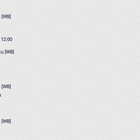
 [WB]
- 12:00
ku [WB]
 [WB]
k
 [WB]