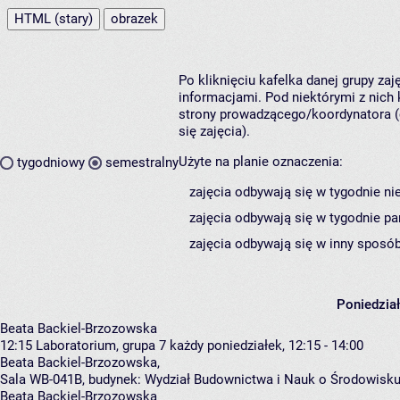
HTML (stary)
obrazek
Po kliknięciu kafelka danej grupy za
informacjami. Pod niektórymi z nich k
strony prowadzącego/koordynatora (
się zajęcia).
Użyte na planie oznaczenia:
tygodniowy
semestralny
zajęcia odbywają się w tygodnie ni
zajęcia odbywają się w tygodnie pa
zajęcia odbywają się w inny sposób
Poniedzia
Beata Backiel-Brzozowska
12:15
Laboratorium, grupa 7
każdy poniedziałek, 12:15 - 14:00
Beata Backiel-Brzozowska
,
Sala WB-041B,
budynek:
Wydział Budownictwa i Nauk o Środowisku
Beata Backiel-Brzozowska