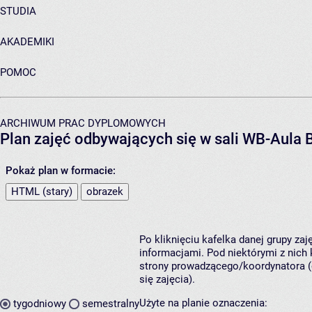
STUDIA
AKADEMIKI
POMOC
ARCHIWUM PRAC DYPLOMOWYCH
Plan zajęć odbywających się w sali WB-Aula 
Pokaż plan w formacie:
HTML (stary)
obrazek
Po kliknięciu kafelka danej grupy za
informacjami. Pod niektórymi z nich k
strony prowadzącego/koordynatora (
się zajęcia).
Użyte na planie oznaczenia:
tygodniowy
semestralny