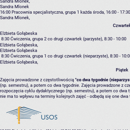
Sandra Mlonek
,
Sandra Mlonek
16:00
Pracownia specjalistyczna, grupa 1
każda środa, 16:00 - 17:3
Sandra Mlonek
,
Czwarte
Elżbieta Gołąbeska
8:30
Ćwiczenia, grupa 2
co drugi czwartek (parzyste), 8:30 - 10:00
Elżbieta Gołąbeska
,
Elżbieta Gołąbeska
8:30
Ćwiczenia, grupa 1
co drugi czwartek (nieparzyste), 8:30 - 10:
Elżbieta Gołąbeska
,
Piątek
Zajęcia prowadzone z częstotliwością
"co dwa tygodnie (nieparzys
(np. semestru), a potem co dwa tygodnie. Zajęcia prowadzone z cz
rozpoczęcia cyklu dydaktycznego (np. semestru), a potem co dwa ty
nie ma to wpływu na terminy kolejnych zajęć - odbędą się one dwa 