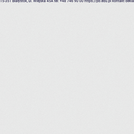
15-351 Białystok, ul. Wiejska 45A
tel: +48 746 90 00
https://pb.edu.pl
kontakt
dekla