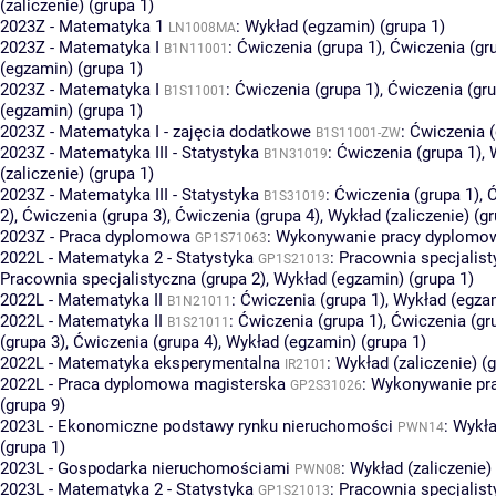
(zaliczenie) (grupa 1)
2023Z - Matematyka 1
:
Wykład (egzamin) (grupa 1)
LN1008MA
2023Z - Matematyka I
:
Ćwiczenia (grupa 1)
,
Ćwiczenia (gr
B1N11001
(egzamin) (grupa 1)
2023Z - Matematyka I
:
Ćwiczenia (grupa 1)
,
Ćwiczenia (gru
B1S11001
(egzamin) (grupa 1)
2023Z - Matematyka I - zajęcia dodatkowe
:
Ćwiczenia (
B1S11001-ZW
2023Z - Matematyka III - Statystyka
:
Ćwiczenia (grupa 1)
,
B1N31019
(zaliczenie) (grupa 1)
2023Z - Matematyka III - Statystyka
:
Ćwiczenia (grupa 1)
,
Ć
B1S31019
2)
,
Ćwiczenia (grupa 3)
,
Ćwiczenia (grupa 4)
,
Wykład (zaliczenie) (gr
2023Z - Praca dyplomowa
:
Wykonywanie pracy dyplomowe
GP1S71063
2022L - Matematyka 2 - Statystyka
:
Pracownia specjalist
GP1S21013
Pracownia specjalistyczna (grupa 2)
,
Wykład (egzamin) (grupa 1)
2022L - Matematyka II
:
Ćwiczenia (grupa 1)
,
Wykład (egzam
B1N21011
2022L - Matematyka II
:
Ćwiczenia (grupa 1)
,
Ćwiczenia (gr
B1S21011
(grupa 3)
,
Ćwiczenia (grupa 4)
,
Wykład (egzamin) (grupa 1)
2022L - Matematyka eksperymentalna
:
Wykład (zaliczenie) (g
IR2101
2022L - Praca dyplomowa magisterska
:
Wykonywanie pr
GP2S31026
(grupa 9)
2023L - Ekonomiczne podstawy rynku nieruchomości
:
Wykła
PWN14
(grupa 1)
2023L - Gospodarka nieruchomościami
:
Wykład (zaliczenie) 
PWN08
2023L - Matematyka 2 - Statystyka
:
Pracownia specjalist
GP1S21013