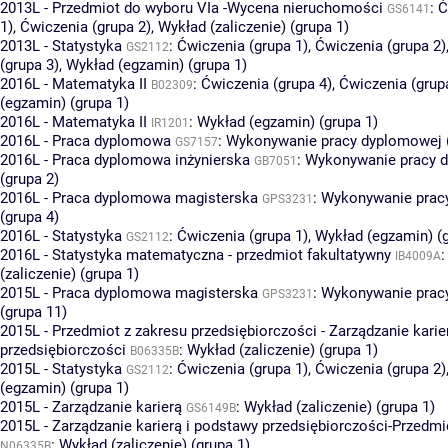
2013L - Przedmiot do wyboru VIa -Wycena nieruchomości
:
Ć
GS6141
1)
,
Ćwiczenia (grupa 2)
,
Wykład (zaliczenie) (grupa 1)
2013L - Statystyka
:
Ćwiczenia (grupa 1)
,
Ćwiczenia (grupa 2)
GS2112
(grupa 3)
,
Wykład (egzamin) (grupa 1)
2016L - Matematyka II
:
Ćwiczenia (grupa 4)
,
Ćwiczenia (grup
B02309
(egzamin) (grupa 1)
2016L - Matematyka II
:
Wykład (egzamin) (grupa 1)
IR1201
2016L - Praca dyplomowa
:
Wykonywanie pracy dyplomowej (
GS7157
2016L - Praca dyplomowa inżynierska
:
Wykonywanie pracy 
GB7051
(grupa 2)
2016L - Praca dyplomowa magisterska
:
Wykonywanie prac
GPS3231
(grupa 4)
2016L - Statystyka
:
Ćwiczenia (grupa 1)
,
Wykład (egzamin) (g
GS2112
2016L - Statystyka matematyczna - przedmiot fakultatywny
IB4009A
(zaliczenie) (grupa 1)
2015L - Praca dyplomowa magisterska
:
Wykonywanie prac
GPS3231
(grupa 11)
2015L - Przedmiot z zakresu przedsiębiorczości - Zarządzanie karie
przedsiębiorczości
:
Wykład (zaliczenie) (grupa 1)
B06335B
2015L - Statystyka
:
Ćwiczenia (grupa 1)
,
Ćwiczenia (grupa 2)
GS2112
(egzamin) (grupa 1)
2015L - Zarządzanie karierą
:
Wykład (zaliczenie) (grupa 1)
GS6149B
2015L - Zarządzanie karierą i podstawy przedsiębiorczości-Przedm
:
Wykład (zaliczenie) (grupa 1)
N06335B