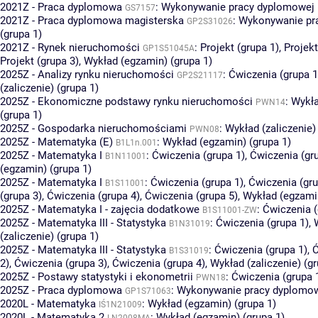
2021Z - Praca dyplomowa
:
Wykonywanie pracy dyplomowej (
GS7157
2021Z - Praca dyplomowa magisterska
:
Wykonywanie pr
GP2S31026
(grupa 1)
2021Z - Rynek nieruchomości
:
Projekt (grupa 1)
,
Projekt
GP1S51045A
Projekt (grupa 3)
,
Wykład (egzamin) (grupa 1)
2025Z - Analizy rynku nieruchomości
:
Ćwiczenia (grupa 1
GP2S21117
(zaliczenie) (grupa 1)
2025Z - Ekonomiczne podstawy rynku nieruchomości
:
Wykła
PWN14
(grupa 1)
2025Z - Gospodarka nieruchomościami
:
Wykład (zaliczenie)
PWN08
2025Z - Matematyka (E)
:
Wykład (egzamin) (grupa 1)
B1L1n.001
2025Z - Matematyka I
:
Ćwiczenia (grupa 1)
,
Ćwiczenia (gr
B1N11001
(egzamin) (grupa 1)
2025Z - Matematyka I
:
Ćwiczenia (grupa 1)
,
Ćwiczenia (gru
B1S11001
(grupa 3)
,
Ćwiczenia (grupa 4)
,
Ćwiczenia (grupa 5)
,
Wykład (egzamin
2025Z - Matematyka I - zajęcia dodatkowe
:
Ćwiczenia (
B1S11001-ZW
2025Z - Matematyka III - Statystyka
:
Ćwiczenia (grupa 1)
,
B1N31019
(zaliczenie) (grupa 1)
2025Z - Matematyka III - Statystyka
:
Ćwiczenia (grupa 1)
,
Ć
B1S31019
2)
,
Ćwiczenia (grupa 3)
,
Ćwiczenia (grupa 4)
,
Wykład (zaliczenie) (gr
2025Z - Postawy statystyki i ekonometrii
:
Ćwiczenia (grupa 
PWN18
2025Z - Praca dyplomowa
:
Wykonywanie pracy dyplomowe
GP1S71063
2020L - Matematyka
:
Wykład (egzamin) (grupa 1)
IŚ1N21009
2020L - Matematyka 2
:
Wykład (egzamin) (grupa 1)
LN2008MA