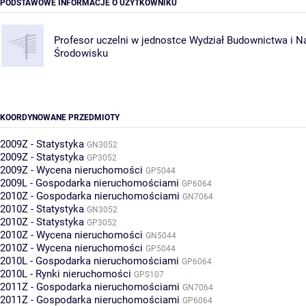
PODSTAWOWE INFORMACJE O UŻYTKOWNIKU
Profesor uczelni w jednostce
Wydział Budownictwa i N
Środowisku
KOORDYNOWANE PRZEDMIOTY
2009Z - Statystyka
GN3052
2009Z - Statystyka
GP3052
2009Z - Wycena nieruchomości
GP5044
2009L - Gospodarka nieruchomościami
GP6064
2010Z - Gospodarka nieruchomościami
GN7064
2010Z - Statystyka
GN3052
2010Z - Statystyka
GP3052
2010Z - Wycena nieruchomości
GN5044
2010Z - Wycena nieruchomości
GP5044
2010L - Gospodarka nieruchomościami
GP6064
2010L - Rynki nieruchomości
GPS107
2011Z - Gospodarka nieruchomościami
GN7064
2011Z - Gospodarka nieruchomościami
GP6064