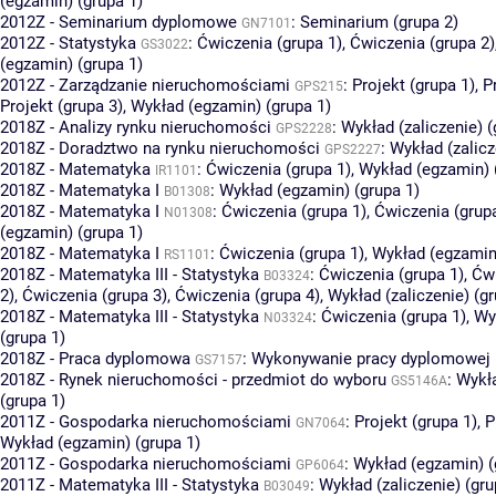
(egzamin) (grupa 1)
2012Z - Seminarium dyplomowe
:
Seminarium (grupa 2)
GN7101
2012Z - Statystyka
:
Ćwiczenia (grupa 1)
,
Ćwiczenia (grupa 2)
GS3022
(egzamin) (grupa 1)
2012Z - Zarządzanie nieruchomościami
:
Projekt (grupa 1)
,
P
GPS215
Projekt (grupa 3)
,
Wykład (egzamin) (grupa 1)
2018Z - Analizy rynku nieruchomości
:
Wykład (zaliczenie) (
GPS2228
2018Z - Doradztwo na rynku nieruchomości
:
Wykład (zalicz
GPS2227
2018Z - Matematyka
:
Ćwiczenia (grupa 1)
,
Wykład (egzamin) 
IR1101
2018Z - Matematyka I
:
Wykład (egzamin) (grupa 1)
B01308
2018Z - Matematyka I
:
Ćwiczenia (grupa 1)
,
Ćwiczenia (grup
N01308
(egzamin) (grupa 1)
2018Z - Matematyka I
:
Ćwiczenia (grupa 1)
,
Wykład (egzamin)
RS1101
2018Z - Matematyka III - Statystyka
:
Ćwiczenia (grupa 1)
,
Ćwi
B03324
2)
,
Ćwiczenia (grupa 3)
,
Ćwiczenia (grupa 4)
,
Wykład (zaliczenie) (gr
2018Z - Matematyka III - Statystyka
:
Ćwiczenia (grupa 1)
,
Wy
N03324
(grupa 1)
2018Z - Praca dyplomowa
:
Wykonywanie pracy dyplomowej (
GS7157
2018Z - Rynek nieruchomości - przedmiot do wyboru
:
Wykł
GS5146A
(grupa 1)
2011Z - Gospodarka nieruchomościami
:
Projekt (grupa 1)
,
P
GN7064
Wykład (egzamin) (grupa 1)
2011Z - Gospodarka nieruchomościami
:
Wykład (egzamin) (
GP6064
2011Z - Matematyka III - Statystyka
:
Wykład (zaliczenie) (gru
B03049