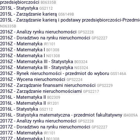
przedsiębiorczości
B06335B
2015L - Statystyka
GS2112
2015L - Zarządzanie karierą
GS6149B
2015L - Zarządzanie karierą i podstawy przedsiębiorczości-Przedm
N06335B
2016Z - Analizy rynku nieruchomości
GPS2228
2016Z - Doradztwo na rynku nieruchomości
GPS2227
2016Z - Matematyka
IR1101
2016Z - Matematyka I
B01308
2016Z - Matematyka I
N01308
2016Z - Matematyka III - Statystyka
B03324
2016Z - Matematyka III - Statystyka
N03324
2016Z - Rynek nieruchomości - przedmiot do wyboru
GS5146A
2016Z - Wycena nieruchomości
GPS2224
2016Z - Zarządzanie finansami nieruchomości
GPS2229
2016Z - Zarządzanie nieruchomościami
GPS2217
2016L - Matematyka II
B02309
2016L - Matematyka II
IR1201
2016L - Statystyka
GS2112
2016L - Statystyka matematyczna - przedmiot fakultatywny
IB4009A
2017Z - Analizy rynku nieruchomości
GPS2228
2017Z - Doradztwo na rynku nieruchomości
GPS2227
2017Z - Matematyka
IR1101
2017Z - Matematyka I
B01308