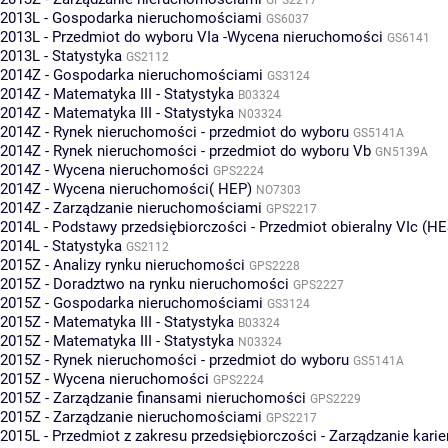
2013L - Gospodarka nieruchomościami
GS6037
2013L - Przedmiot do wyboru VIa -Wycena nieruchomości
GS6141
2013L - Statystyka
GS2112
2014Z - Gospodarka nieruchomościami
GS3124
2014Z - Matematyka III - Statystyka
B03324
2014Z - Matematyka III - Statystyka
N03324
2014Z - Rynek nieruchomości - przedmiot do wyboru
GS5141A
2014Z - Rynek nieruchomości - przedmiot do wyboru Vb
GN5139A
2014Z - Wycena nieruchomości
GPS2224
2014Z - Wycena nieruchomości( HEP)
NO7303
2014Z - Zarządzanie nieruchomościami
GPS2217
2014L - Podstawy przedsiębiorczości - Przedmiot obieralny VIc (HE
2014L - Statystyka
GS2112
2015Z - Analizy rynku nieruchomości
GPS2228
2015Z - Doradztwo na rynku nieruchomości
GPS2227
2015Z - Gospodarka nieruchomościami
GS3124
2015Z - Matematyka III - Statystyka
B03324
2015Z - Matematyka III - Statystyka
N03324
2015Z - Rynek nieruchomości - przedmiot do wyboru
GS5141A
2015Z - Wycena nieruchomości
GPS2224
2015Z - Zarządzanie finansami nieruchomości
GPS2229
2015Z - Zarządzanie nieruchomościami
GPS2217
2015L - Przedmiot z zakresu przedsiębiorczości - Zarządzanie karie