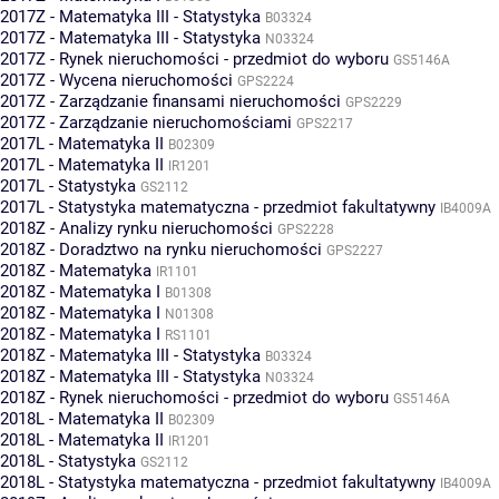
2017Z - Matematyka III - Statystyka
B03324
2017Z - Matematyka III - Statystyka
N03324
2017Z - Rynek nieruchomości - przedmiot do wyboru
GS5146A
2017Z - Wycena nieruchomości
GPS2224
2017Z - Zarządzanie finansami nieruchomości
GPS2229
2017Z - Zarządzanie nieruchomościami
GPS2217
2017L - Matematyka II
B02309
2017L - Matematyka II
IR1201
2017L - Statystyka
GS2112
2017L - Statystyka matematyczna - przedmiot fakultatywny
IB4009A
2018Z - Analizy rynku nieruchomości
GPS2228
2018Z - Doradztwo na rynku nieruchomości
GPS2227
2018Z - Matematyka
IR1101
2018Z - Matematyka I
B01308
2018Z - Matematyka I
N01308
2018Z - Matematyka I
RS1101
2018Z - Matematyka III - Statystyka
B03324
2018Z - Matematyka III - Statystyka
N03324
2018Z - Rynek nieruchomości - przedmiot do wyboru
GS5146A
2018L - Matematyka II
B02309
2018L - Matematyka II
IR1201
2018L - Statystyka
GS2112
2018L - Statystyka matematyczna - przedmiot fakultatywny
IB4009A