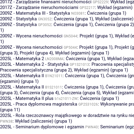
2017Z - Zarządzanie finansami nieruchomości
:
Wykład (egz
GPS2229
2017Z - Zarządzanie nieruchomościami
:
Wykład (egzamin) 
GPS2217
2009Z - Matematyka III - Statystyka
:
Ćwiczenia (grupa 1)
NO3081
2009Z - Statystyka
:
Ćwiczenia (grupa 1)
,
Wykład (zaliczenie)
GN3052
2009Z - Statystyka
:
Ćwiczenia (grupa 1)
,
Ćwiczenia (grupa 2)
GP3052
1)
2009Z - Wycena nieruchomości
:
Projekt (grupa 1)
,
Wykład (
GN5044
1)
2009Z - Wycena nieruchomości
:
Projekt (grupa 1)
,
Projekt (
GP5044
(grupa 3)
,
Projekt (grupa 4)
,
Wykład (egzamin) (grupa 1)
2025L - Matematyka 2
:
Ćwiczenia (grupa 1)
,
Wykład (egza
LN2008MA
2025L - Matematyka 2 - Statystyka
:
Pracownia specjalist
GP1S21013
Pracownia specjalistyczna (grupa 2)
,
Wykład (egzamin) (grupa 1)
2025L - Matematyka II
:
Ćwiczenia (grupa 1)
,
Ćwiczenia (gr
B1N21011
(egzamin) (grupa 1)
2025L - Matematyka II
:
Ćwiczenia (grupa 1)
,
Ćwiczenia (gr
B1S21011
(grupa 3)
,
Ćwiczenia (grupa 4)
,
Ćwiczenia (grupa 5)
,
Wykład (egzamin
2025L - Matematyka II plus
:
Ćwiczenia (grupa 1)
b1s21011-ZW
2025L - Praca dyplomowa magisterska
:
Wykonywanie pr
GP2S31026
(grupa 11)
2025L - Rola rzeczoznawcy majątkowego w doradztwie na rynku n
:
Wykład (zaliczenie) (grupa 1)
PWN38
2025L - Seminarium dyplomowe i egzamin
:
Seminarium (egz
PWN40