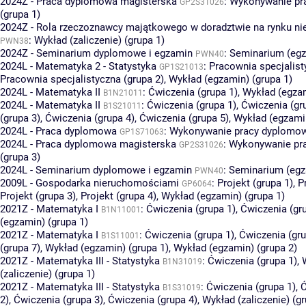
2024Z - Praca dyplomowa magisterska
:
Wykonywanie pr
GP2S31026
(grupa 1)
2024Z - Rola rzeczoznawcy majątkowego w doradztwie na rynku n
:
Wykład (zaliczenie) (grupa 1)
PWN38
2024Z - Seminarium dyplomowe i egzamin
:
Seminarium (egz
PWN40
2024L - Matematyka 2 - Statystyka
:
Pracownia specjalist
GP1S21013
Pracownia specjalistyczna (grupa 2)
,
Wykład (egzamin) (grupa 1)
2024L - Matematyka II
:
Ćwiczenia (grupa 1)
,
Wykład (egzam
B1N21011
2024L - Matematyka II
:
Ćwiczenia (grupa 1)
,
Ćwiczenia (gr
B1S21011
(grupa 3)
,
Ćwiczenia (grupa 4)
,
Ćwiczenia (grupa 5)
,
Wykład (egzamin
2024L - Praca dyplomowa
:
Wykonywanie pracy dyplomowe
GP1S71063
2024L - Praca dyplomowa magisterska
:
Wykonywanie pr
GP2S31026
(grupa 3)
2024L - Seminarium dyplomowe i egzamin
:
Seminarium (egz
PWN40
2009L - Gospodarka nieruchomościami
:
Projekt (grupa 1)
,
P
GP6064
Projekt (grupa 3)
,
Projekt (grupa 4)
,
Wykład (egzamin) (grupa 1)
2021Z - Matematyka I
:
Ćwiczenia (grupa 1)
,
Ćwiczenia (gr
B1N11001
(egzamin) (grupa 1)
2021Z - Matematyka I
:
Ćwiczenia (grupa 1)
,
Ćwiczenia (gru
B1S11001
(grupa 7)
,
Wykład (egzamin) (grupa 1)
,
Wykład (egzamin) (grupa 2)
2021Z - Matematyka III - Statystyka
:
Ćwiczenia (grupa 1)
,
B1N31019
(zaliczenie) (grupa 1)
2021Z - Matematyka III - Statystyka
:
Ćwiczenia (grupa 1)
,
Ć
B1S31019
2)
,
Ćwiczenia (grupa 3)
,
Ćwiczenia (grupa 4)
,
Wykład (zaliczenie) (gr