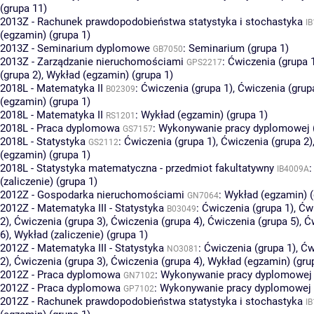
(grupa 11)
2013Z - Rachunek prawdopodobieństwa statystyka i stochastyka
I
(egzamin) (grupa 1)
2013Z - Seminarium dyplomowe
:
Seminarium (grupa 1)
GB7050
2013Z - Zarządzanie nieruchomościami
:
Ćwiczenia (grupa 
GPS2217
(grupa 2)
,
Wykład (egzamin) (grupa 1)
2018L - Matematyka II
:
Ćwiczenia (grupa 1)
,
Ćwiczenia (grup
B02309
(egzamin) (grupa 1)
2018L - Matematyka II
:
Wykład (egzamin) (grupa 1)
RS1201
2018L - Praca dyplomowa
:
Wykonywanie pracy dyplomowej (
GS7157
2018L - Statystyka
:
Ćwiczenia (grupa 1)
,
Ćwiczenia (grupa 2)
GS2112
(egzamin) (grupa 1)
2018L - Statystyka matematyczna - przedmiot fakultatywny
IB4009A
(zaliczenie) (grupa 1)
2012Z - Gospodarka nieruchomościami
:
Wykład (egzamin) (
GN7064
2012Z - Matematyka III - Statystyka
:
Ćwiczenia (grupa 1)
,
Ćwi
B03049
2)
,
Ćwiczenia (grupa 3)
,
Ćwiczenia (grupa 4)
,
Ćwiczenia (grupa 5)
,
Ć
6)
,
Wykład (zaliczenie) (grupa 1)
2012Z - Matematyka III - Statystyka
:
Ćwiczenia (grupa 1)
,
Ćw
NO3081
2)
,
Ćwiczenia (grupa 3)
,
Ćwiczenia (grupa 4)
,
Wykład (egzamin) (gru
2012Z - Praca dyplomowa
:
Wykonywanie pracy dyplomowej 
GN7102
2012Z - Praca dyplomowa
:
Wykonywanie pracy dyplomowej 
GP7102
2012Z - Rachunek prawdopodobieństwa statystyka i stochastyka
I