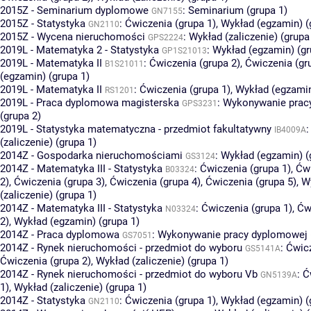
2015Z - Seminarium dyplomowe
:
Seminarium (grupa 1)
GN7155
2015Z - Statystyka
:
Ćwiczenia (grupa 1)
,
Wykład (egzamin) (
GN2110
2015Z - Wycena nieruchomości
:
Wykład (zaliczenie) (grupa
GPS2224
2019L - Matematyka 2 - Statystyka
:
Wykład (egzamin) (gr
GP1S21013
2019L - Matematyka II
:
Ćwiczenia (grupa 2)
,
Ćwiczenia (gr
B1S21011
(egzamin) (grupa 1)
2019L - Matematyka II
:
Ćwiczenia (grupa 1)
,
Wykład (egzamin
RS1201
2019L - Praca dyplomowa magisterska
:
Wykonywanie prac
GPS3231
(grupa 2)
2019L - Statystyka matematyczna - przedmiot fakultatywny
IB4009A
(zaliczenie) (grupa 1)
2014Z - Gospodarka nieruchomościami
:
Wykład (egzamin) (
GS3124
2014Z - Matematyka III - Statystyka
:
Ćwiczenia (grupa 1)
,
Ćwi
B03324
2)
,
Ćwiczenia (grupa 3)
,
Ćwiczenia (grupa 4)
,
Ćwiczenia (grupa 5)
,
W
(zaliczenie) (grupa 1)
2014Z - Matematyka III - Statystyka
:
Ćwiczenia (grupa 1)
,
Ćw
N03324
2)
,
Wykład (egzamin) (grupa 1)
2014Z - Praca dyplomowa
:
Wykonywanie pracy dyplomowej (
GS7051
2014Z - Rynek nieruchomości - przedmiot do wyboru
:
Ćwicz
GS5141A
Ćwiczenia (grupa 2)
,
Wykład (zaliczenie) (grupa 1)
2014Z - Rynek nieruchomości - przedmiot do wyboru Vb
:
Ć
GN5139A
1)
,
Wykład (zaliczenie) (grupa 1)
2014Z - Statystyka
:
Ćwiczenia (grupa 1)
,
Wykład (egzamin) (
GN2110